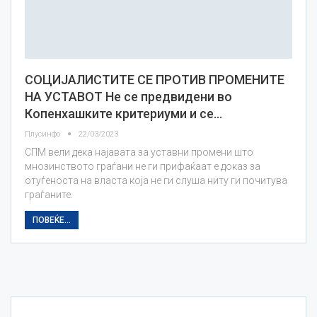
СОЦИЈАЛИСТИТЕ СЕ ПРОТИВ ПРОМЕНИТЕ
НА УСТАВОТ Не се предвидени во
Копенхашките критериуми и се…
Плусинфо
22/03/2023
СПМ вели дека најавата за уставни промени што
мнозинството граѓани не ги прифаќаат е доказ за
отуѓеноста на власта која не ги слуша ниту ги почитува
граѓаните.
ПОВЕЌЕ...