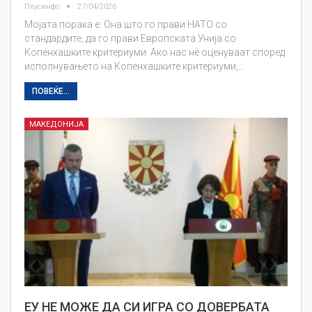
Плусинфо
27/04/2026
Мојата порака е: Она што го прави НАТО со
стандардите, да го прави Европската Унија со
Копенхашките критериуми. Ако нас нѐ оценуваат според
исполнувањето на Копенхашките критериуми,…
ПОВЕЌЕ...
МАКЕДОНИЈА
ЕУ НЕ МОЖЕ ДА СИ ИГРА СО ДОВЕРБАТА