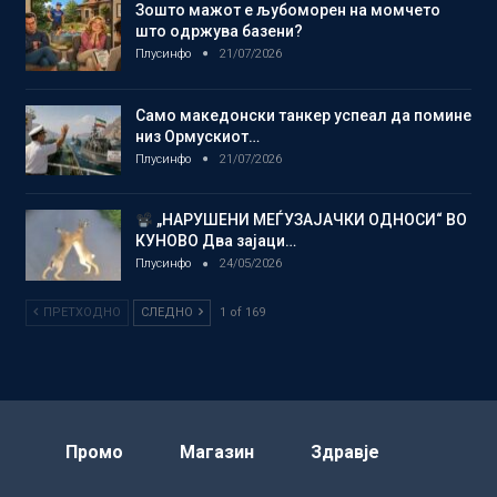
Зошто мажот е љубоморен на момчето
што одржува базени?
Плусинфо
21/07/2026
Само македонски танкер успеал да помине
низ Ормускиот…
Плусинфо
21/07/2026
„НАРУШЕНИ МЕЃУЗАЈАЧКИ ОДНОСИ“ ВО
КУНОВО Два зајаци…
Плусинфо
24/05/2026
ПРЕТХОДНО
СЛЕДНО
1 of 169
Промо
Магазин
Здравје