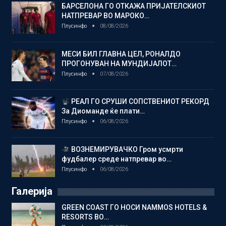
БАРСЕЛОНА ГО ОТКАЖА ПРИЈАТЕЛСКИОТ
НАТПРЕВАР ВО МАРОКО…
Плусинфо
08/08/2026
МЕСИ БИЛ ГЛАВНА ЦЕЛ, РОНАЛДО
ПРОГОНУВАН НА МУНДИЈАЛОТ…
Плусинфо
07/08/2026
РЕАЛ ГО СРУШИ СОПСТВЕНИОТ РЕКОРД
За Диоманде ќе плати…
Плусинфо
06/08/2026
ВОЗНЕМИРУВАЧКО Гром усмрти
фудбалер среде натпревар во…
Плусинфо
06/08/2026
Галерија
GREEN COAST ГО НОСИ NAMMOS HOTELS &
RESORTS ВО…