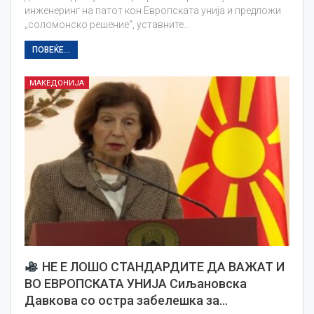
инженеринг на патот кон Европската унија и предложи
„соломонско решение“, уставните…
ПОВЕЌЕ...
МАКЕДОНИЈА
НЕ Е ЛОШО СТАНДАРДИТЕ ДА ВАЖАТ И
ВО ЕВРОПСКАТА УНИЈА Сиљановска
Давкова со остра забелешка за…