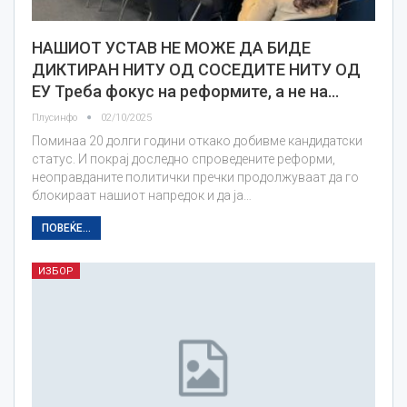
НАШИОТ УСТАВ НЕ МОЖЕ ДА БИДЕ
ДИКТИРАН НИТУ ОД СОСЕДИТЕ НИТУ ОД
ЕУ Треба фокус на реформите, а не на…
Плусинфо
02/10/2025
Поминаа 20 долги години откако добивме кандидатски
статус. И покрај доследно спроведените реформи,
неоправданите политички пречки продолжуваат да го
блокираат нашиот напредок и да ја…
ПОВЕЌЕ...
ИЗБОР