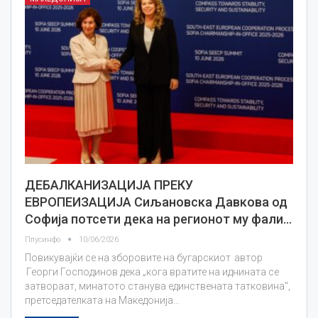
ДЕБАЛКАНИЗАЦИЈА ПРЕКУ
ЕВРОПЕИЗАЦИЈА Сиљановска Давкова од
Софија потсети дека на регионот му фали…
Плусинфо
10/06/2026
Повикувајќи се на зборовите на бугарскиот автор
Георги Господинов дека „кога вратите на иднината се
затвораат, минатото станува единствената татковина",
претседателката на Македонија…