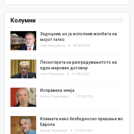
Колумни
Задоцнив, но ја исполнив желбата на
мојот татко
Јове Кекеновски
08/08/2026
Леснотијата на разградувањетото на
еден мировен договор
Азис Положани
07/08/2026
Исправена земја
Златко Теодосиевски
07/08/2026
Климата како безбедносно прашање во
Европа
Ивица Челиковиќ
07/08/2026