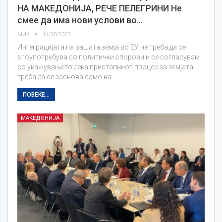
НА МАКЕДОНИЈА, РЕЧЕ ПЕЛЕГРИНИ Не
смее да има нови услови во…
МИА
14/10/2025
Интеграцијата на вашата земја во ЕУ не треба да се
злоупотребува со политички спорови и се согласувам
со укажувањето дека пристапниот процес за земјата
треба да се заснова само на…
ПОВЕЌЕ...
МАКЕДОНИЈА