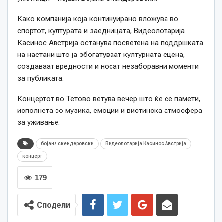
Како компанија која континуирано вложува во
спортот, културата и заедницата, Видеолотарија
Касинос Австрија останува посветена на поддршката
на настани што ја збогатуваат културната сцена,
создаваат вредности и носат незаборавни моменти
за публиката.
Концертот во Тетово ветува вечер што ќе се памети,
исполнета со музика, емоции и вистинска атмосфера
за уживање.
бојана скендеровски
Видеолотарија Касинос Австрија
концерт
179
Сподели