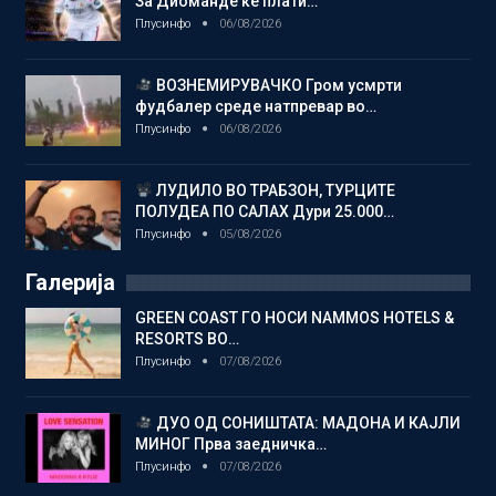
За Диоманде ќе плати…
Плусинфо
06/08/2026
ВОЗНЕМИРУВАЧКО Гром усмрти
фудбалер среде натпревар во…
Плусинфо
06/08/2026
ЛУДИЛО ВО ТРАБЗОН, ТУРЦИТЕ
ПОЛУДЕА ПО САЛАХ Дури 25.000…
Плусинфо
05/08/2026
Галерија
GREEN COAST ГО НОСИ NAMMOS HOTELS &
RESORTS ВО…
Плусинфо
07/08/2026
ДУО ОД СОНИШТАТА: МАДОНА И КАЈЛИ
МИНОГ Прва заедничка…
Плусинфо
07/08/2026