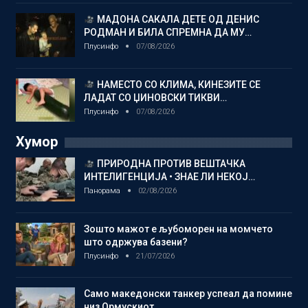
МАДОНА САКАЛА ДЕТЕ ОД ДЕНИС
РОДМАН И БИЛА СПРЕМНА ДА МУ…
Плусинфо
07/08/2026
НАМЕСТО СО КЛИМА, КИНЕЗИТЕ СЕ
ЛАДАТ СО ЏИНОВСКИ ТИКВИ…
Плусинфо
07/08/2026
Хумор
ПРИРОДНА ПРОТИВ ВЕШТАЧКА
ИНТЕЛИГЕНЦИЈА • ЗНАЕ ЛИ НЕКОЈ…
Панорама
02/08/2026
Зошто мажот е љубоморен на момчето
што одржува базени?
Плусинфо
21/07/2026
Само македонски танкер успеал да помине
низ Ормускиот…