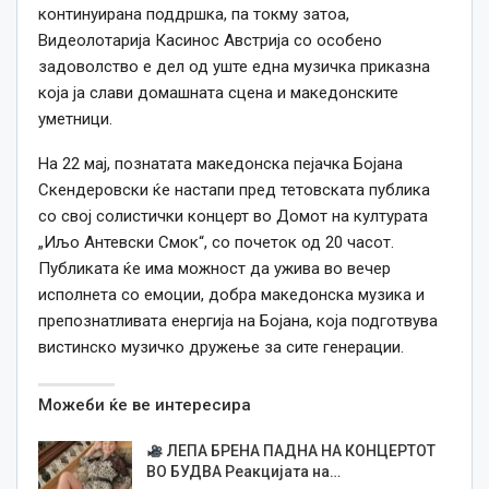
континуирана поддршка, па токму затоа,
Видеолотарија Касинос Австрија со особено
задоволство е дел од уште една музичка приказна
која ја слави домашната сцена и македонските
уметници.
На 22 мај, познатата македонска пејачка Бојана
Скендеровски ќе настапи пред тетовската публика
со свој солистички концерт во Домот на културата
„Иљо Антевски Смок“, со почеток од 20 часот.
Публиката ќе има можност да ужива во вечер
исполнета со емоции, добра македонска музика и
препознатливата енергија на Бојана, која подготвува
вистинско музичко дружење за сите генерации.
Можеби ќе ве интересира
ЛЕПА БРЕНА ПАДНА НА КОНЦЕРТОТ
ВО БУДВА Реакцијата на…