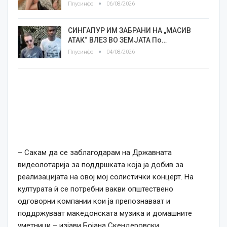
Плусинфо
06/08/2026
СИНГАПУР ИМ ЗАБРАНИ НА „МАСИВ
АТАК“ ВЛЕЗ ВО ЗЕМЈАТА По…
Плусинфо
04/08/2026
– Сакам да се заблагодарам на Државната
видеолотарија за поддршката која ја добив за
реализацијата на овој мој солистички концерт. На
културата ѝ се потребни вакви општествено
одговорни компании кои ја препознаваат и
поддржуваат македонската музика и домашните
уметници – изјави Бојана Скендеровски.