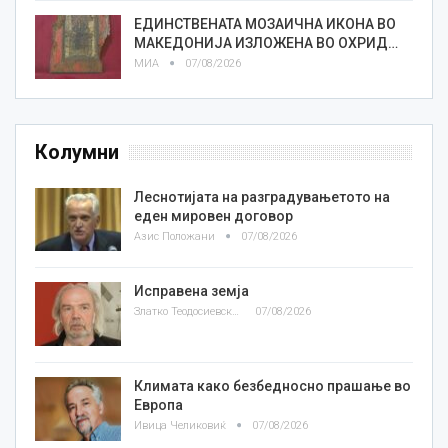
ЕДИНСТВЕНАТА МОЗАИЧНА ИКОНА ВО
МАКЕДОНИЈА ИЗЛОЖЕНА ВО ОХРИД…
МИА
07/08/2026
Колумни
Леснотијата на разградувањетото на
еден мировен договор
Азис Положани
07/08/2026
Исправена земја
Златко Теодосиевски
07/08/2026
Климата како безбедносно прашање во
Европа
Ивица Челиковиќ
07/08/2026