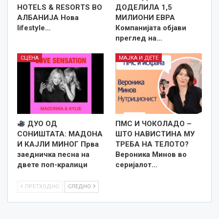
HOTELS & RESORTS ВО
ДОДЕЛИЛА 1,5
АЛБАНИЈА Нова
МИЛИОНИ ЕВРА
lifestyle…
Компанијата објави
преглед на…
СЦЕНА
МАЈКА И ДЕТЕ
ДУО ОД
ПМС И ЧОКОЛАДО –
СОНИШТАТА: МАДОНА
ШТО НАВИСТИНА МУ
И КАЈЛИ МИНОГ Прва
ТРЕБА НА ТЕЛОТО?
заедничка песна на
Вероника Минов во
двете поп-кралици
серијалот…
ПРЕТХОДНО
СЛЕДНО