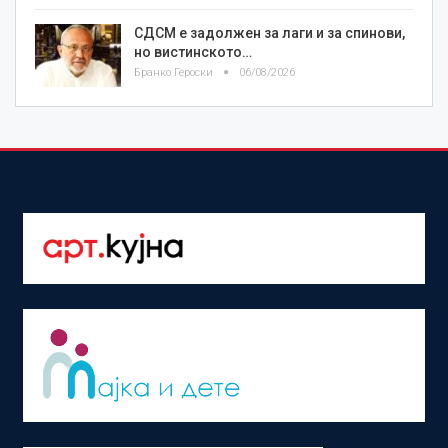
СДСМ е задолжен за лаги и за спинови,
но вистинското…
Бранко Героски
06/08/2026