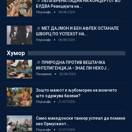
ЛЕПА БРЕНА ПАДНА НА КОНЦЕРТОТ ВО
БУДВА Реакцијата на…
Плусинфо
06/08/2026
МЕТ ДАЈМОН И БЕН АФЛЕК ОСТАНАЛЕ
ШВОРЦ ПО УСПЕХОТ НА…
Плусинфо
06/08/2026
Хумор
ПРИРОДНА ПРОТИВ ВЕШТАЧКА
ИНТЕЛИГЕНЦИЈА • ЗНАЕ ЛИ НЕКОЈ…
Панорама
02/08/2026
Зошто мажот е љубоморен на момчето
што одржува базени?
Плусинфо
21/07/2026
Само македонски танкер успеал да помине
низ Ормускиот…
Плусинфо
21/07/2026