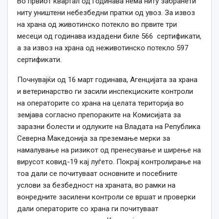
Во првиот квартал од годинава нема ниту забранети
ниту уништени небезбедни пратки од увоз. За извоз
на храна од животинско потекло во првите три
месеци од годинава издадени биле 566 сертификати,
а за извоз на храна од неживотинско потекло 597
сертификати.
Почнувајќи од 16 март годинава, Агенцијата за храна
и ветеринарство ги засили инспекциските контроли
на операторите со храна на целата територија во
земјава согласно препораките на Комисијата за
заразни болести и одлуките на Владата на Република
Северна Македонија за преземање мерки за
намалување на ризикот од пренесување и ширење на
вирусот ковид-19 кај луѓето. Покрај контролирање на
тоа дали се почитуваат основните и посебните
услови за безбедност на храната, во рамки на
вонредните засилени контроли се вршат и проверки
дали операторите со храна ги почитуваат