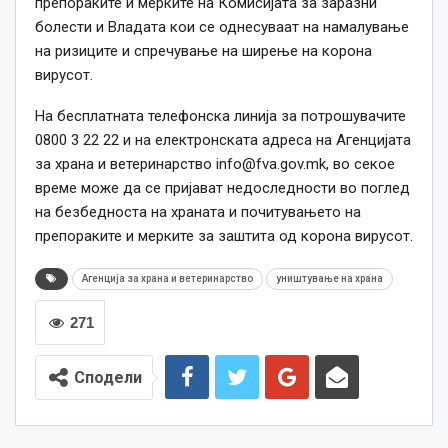
препораките и мерките на Комисијата за заразни
болести и Владата кои се однесуваат на намалување
на ризиците и спречување на ширење на корона
вирусот.
На бесплатната телефонска линија за потрошувачите
0800 3 22 22 и на електронската адреса на Агенцијата
за храна и ветеринарство
info@fva.gov.mk
, во секое
време може да се пријават недоследности во поглед
на безбедноста на храната и почитувањето на
препораките и мерките за заштита од корона вирусот.
Агенција за храна и ветеринарство
уништување на храна
271
Сподели