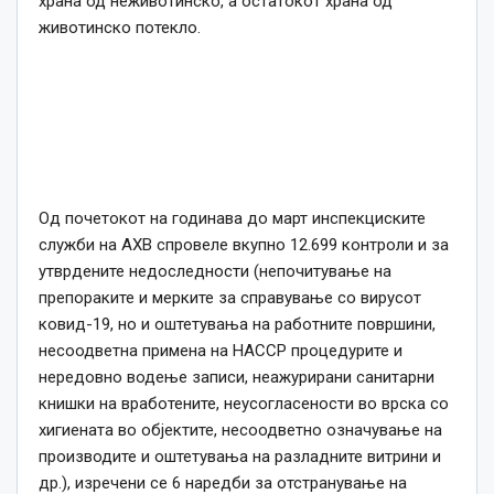
храна од неживотинско, а остатокот храна од
животинско потекло.
Од почетокот на годинава до март инспекциските
служби на АХВ спровеле вкупно 12.699 контроли и за
утврдените недоследности (непочитување на
препораките и мерките за справување со вирусот
ковид-19, но и оштетувања на работните површини,
несоодветна примена на HACCP процедурите и
нередовно водење записи, неажурирани санитарни
книшки на вработените, неусогласености во врска со
хигиената во објектите, несоодветно означување на
производите и оштетувања на разладните витрини и
др.), изречени се 6 наредби за отстранување на