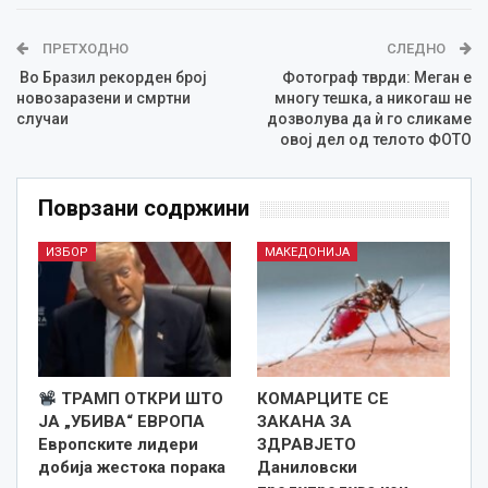
ПРЕТХОДНО
СЛЕДНО
Во Бразил рекорден број
Фотограф тврди: Меган е
новозаразени и смртни
многу тешка, а никогаш не
случаи
дозволува да ѝ го сликаме
овој дел од телото ФОТО
Поврзани содржини
ИЗБОР
МАКЕДОНИЈА
ТРАМП ОТКРИ ШТО
КОМАРЦИТЕ СЕ
ЈА „УБИВА“ ЕВРОПА
ЗАКАНА ЗА
Европските лидери
ЗДРАВЈЕТО
добија жестока порака
Даниловски