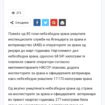
271
Сподели
Повеќе од 85 тони небезбедна храна уништиле
инспекциските служби на Агенцијата за храна и
ветеринарство (АХВ) и операторите за храна од
јануари до март годинава. Најголемиот дел
небезбедна храна, односно 68.541 килограм ги
повлекле самите оператори согласно
имплементираните HACCP планови, додека
инспекторите за храна и официјалните ветеринари,
како небезбедни уништиле 17.173 килограми храна.
Од вкупно уништената небезбедна храна од страна
на инспекторите за храна и официјалните ветеринари
во првиот квартал годинава, 277 килограми била