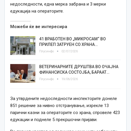
недоследности, една мерка забрана и 3 мерки
едукација на операторите.
Можеби ќе ве интересира
41 ВРАБОТЕН ВО „МИКРОСАМ“ ВО
ПРИЛЕП ЗАТРУЕН СО ХРАНА…
Плусинфо
02/07/2026
ВЕТЕРИНАРНИТЕ ДРУШТВА ВО ОЧАЈНА
ФИНАНСИСКА СОСТОЈБА, БАРААТ…
Плусинфо
19/06/2026
За утврдените недоследности инспекторите донеле
851 решение за нивно отстранување, изрекле 13
парични казни за операторите со храна, спровеле 423
едукации и поднеле 5 прекршочни пријави.