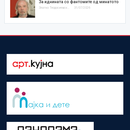
За иднината со фантомите од минатото
Златко Теодосиевски
31/07/2026