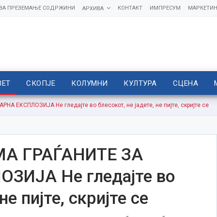
 ЗА ПРЕЗЕМАЊЕ СОДРЖИНИ
КОНТАКТ
ИМПРЕСУМ
МАРКЕТИН
АРХИВА
ВЕТ
СКОПЈЕ
КОЛУМНИ
КУЛТУРА
СЦЕНА
А ЕКСПЛОЗИЈА Не гледајте во блесокот, не јадете, не пијте, скријте се
МА ГРАЃАНИТЕ ЗА
ЗИЈА Не гледајте во
не пијте, скријте се