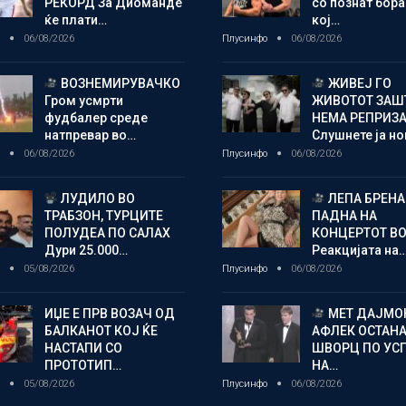
РЕКОРД За Диоманде
со познат бора
ќе плати…
кој…
о
06/08/2026
Плусинфо
06/08/2026
ВОЗНЕМИРУВАЧКО
ЖИВЕЈ ГО
Гром усмрти
ЖИВОТОТ ЗАШ
фудбалер среде
НЕМА РЕПРИЗ
натпревар во…
Слушнете ја н
о
06/08/2026
Плусинфо
06/08/2026
ЛУДИЛО ВО
ЛЕПА БРЕНА
ТРАБЗОН, ТУРЦИТЕ
ПАДНА НА
ПОЛУДЕА ПО САЛАХ
КОНЦЕРТОТ ВО
Дури 25.000…
Реакцијата на
о
05/08/2026
Плусинфо
06/08/2026
ИЏЕ Е ПРВ ВОЗАЧ ОД
МЕТ ДАЈМОН
БАЛКАНОТ КОЈ ЌЕ
АФЛЕК ОСТАН
НАСТАПИ СО
ШВОРЦ ПО УС
ПРОТОТИП…
НА…
о
05/08/2026
Плусинфо
06/08/2026