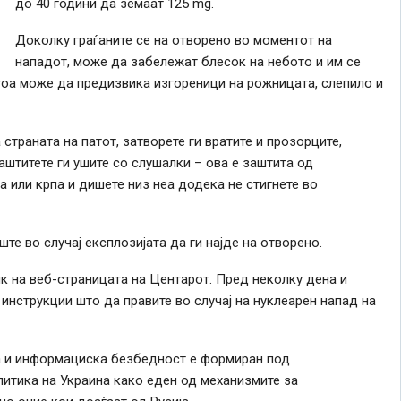
до 40 години да земаат 125 mg.
Доколку граѓаните се на отворено во моментот на
нападот, може да забележат блесок на небото и им се
 тоа може да предизвика изгореници на рожницата, слепило и
страната на патот, затворете ги вратите и прозорците,
заштитете ги ушите со слушалки – ова е заштита од
а или крпа и дишете низ неа додека не стигнете во
те во случај експлозијата да ги најде на отворено.
ик на веб-страницата на Центарот. Пред неколку дена и
инструкции што да правите во случај на нуклеарен напад на
а и информациска безбедност е формиран под
итика на Украина како еден од механизмите за