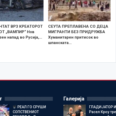
НТАТ ВРЗ КРЕАТОРОТ
СЕУТА ПРЕПЛАВЕНА СО ДЕЦА
ОТ „ВАМПИР“ Нов
МИГРАНТИ БЕЗ ПРИДРУЖБА
ен напад во Русија,…
Хуманитарен притисок во
шпанската…
т
Галерија
РЕАЛ ГО СРУШИ
ГЛАДИЈАТОР И
СОПСТВЕНИОТ
Расел Кроу тр