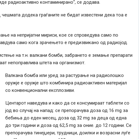
биде радиоактивно контаминирано“, се додава.
д чешмата додека граѓаните не бидат известени дека тоа е
вање на непријатни мириси, кое се спроведува само по
равдува само кога зрачењето е предизвикано од радиојод.
истење на т.н. валкани бомби, забрането е земање препарати
каат непоправлива штета на организмот.
Валкана бомба или уред за растурање на радиолошко
оружје е оружје што комбинира радиоактивен материјал
со конвенционални експлозиви.
Центарот наведува и како да се консумираат таблети со
јод во случај на напад: се препорачува доза од 16 mg за
бебиња до еден месец, доза од 32 mg за деца од една
до три години и доза од 62,5 mg за оние. до 12 години. Се
препорачува тинејџери, трудници, доилки и возрасни луѓе