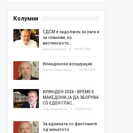
Колумни
СДСМ е задолжен за лаги и
за спинови, но
вистинското…
Бранко Героски
06/08/2026
Илинденски асоцијации
Златко Теодосиевски
04/08/2026
ИЛИНДЕН 2026 • ВРЕМЕ Е
МАКЕДОНИЈА ДА ЗБОРУВА
СО ЕДЕН ГЛАС…
Јове Кекеновски
03/08/2026
За иднината со фантомите
од минатото