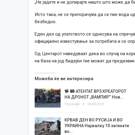
„Не јадете и не допирајте ништо што може да 
Исто така, не се препорачува да се пие вода о
безбедно.
Еден дел од упатството се однесува на спречу
официјално известување за потребата и се оп
Од Центарот наведуваат дека во случај на кор
на база на јод бидејќи тие можат да предизви
Можеби ќе ве интересира
АТЕНТАТ ВРЗ КРЕАТОРОТ
НА ДРОНОТ „ВАМПИР“ Нов…
Плусинфо
06/08/2026
КРВАВ ДЕН ВО РУСИЈА И ВО
УКРАИНА Најмалку 10 загинати
во…