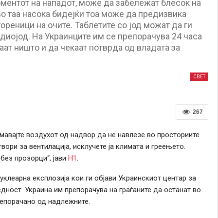
оментот на нападот, може да забележат блесок на
во таа насока бидејќи тоа може да предизвика
ореници на очите. Таблетите со јод можат да ги
адиојод. На Украинците им се препорачува 24 часа
аат ништо и да чекаат потврда од владата за
СВЕТ
267
имавајте воздухот од надвор да не навлезе во просториите
твори за вентилација, исклучете ја климата и греењето.
без прозорци“, јави
Н1
.
нуклеарна експлозија кои ги објави Украинскиот центар за
ност. Украина им препорачува на граѓаните да останат во
репорачано од надлежните.