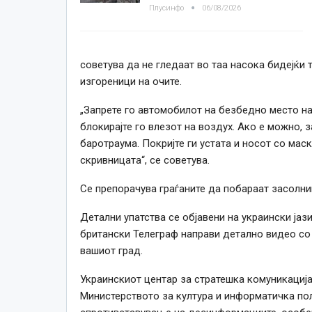
Плусинфо
06/08/2026
советува да не гледаат во таа насока бидејќи
изгореници на очите.
„Запрете го автомобилот на безбедно место на 
блокирајте го влезот на воздух. Ако е можно, 
баротраума. Покријте ги устата и носот со маск
скривницата“, се советува.
Се препорачува граѓаните да побараат засолниш
Детални упатства се објавени на украински јаз
британски Телеграф направи детално видео со 
вашиот град.
Украинскиот центар за стратешка комуникациј
Министерството за култура и информатичка пол