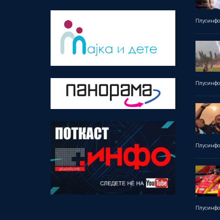
Плусинф
Плусинф
Плусинф
Плусинф