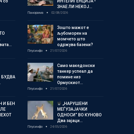
ч со
ИНТЕЛИГЕНЦИЈА •
ЗНАЕ ЛИ НЕКОЈ…
Панорама
02/08/2026
Зошто мажот е
ТО
љубоморен на
А
момчето што
овата…
одржува базени?
Плусинфо
21/07/2026
Само македонски
танкер успеал да
 БУДВА
помине низ
…
Ормускиот…
Плусинфо
21/07/2026
 И БЕН
„НАРУШЕНИ
АЛЕ
МЕЃУЗАЈАЧКИ
ПЕХОТ
ОДНОСИ“ ВО КУНОВО
Два зајаци…
Плусинфо
24/05/2026