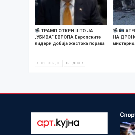
ТРАМП ОТКРИ ШТО ЈА
АТЕ
„УБИВА“ ЕВРОПА Европските
НА ДРОН
лидери добија жестока порака
мистериоз
ПРЕТХОДНО
СЛЕДНО
Спор