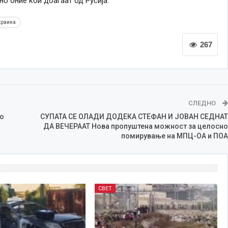
о оние кои доаѓаат од Русија.
краина
267
СЛЕДНО
о
СУПАТА СЕ ОЛАДИ ДОДЕКА СТЕФАН И ЈОВАН СЕДНАТ
ДА ВЕЧЕРААТ Нова пропуштена можност за целосно
помирување на МПЦ-ОА и ПОА
СВЕТ