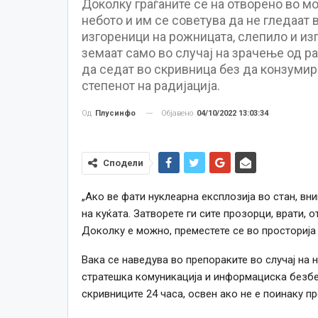
Доколку граѓаните се на отворено во м
небото и им се советува да не гледаат 
изгореници на рожницата, слепило и изг
земаат само во случај на зрачење од р
да седат во скривница без да конзумир
степенот на радијација.
Објавено
04/10/2022 13:03:34
Од
Плусинфо
Сподели
„Ако ве фати нуклеарна експлозија во стан, вн
на куќата. Затворете ги сите прозорци, врати, о
Доколку е можно, преместете се во просторија 
Вака се наведува во препораките во случај на 
стратешка комуникација и информациска безбед
скривниците 24 часа, освен ако не е поинаку п