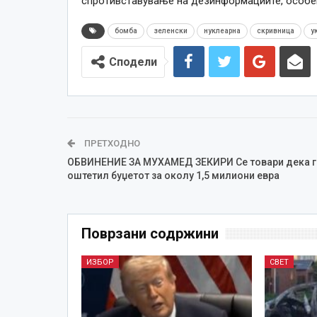
спротивставување на дезинформациите, особен
бомба
зеленски
нуклеарна
скривница
у
Сподели
ПРЕТХОДНО
ОБВИНЕНИЕ ЗА МУХАМЕД ЗЕКИРИ Се товари дека г
оштетил буџетот за околу 1,5 милиони евра
Поврзани содржини
ИЗБОР
СВЕТ