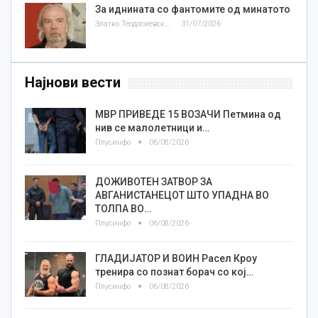
За иднината со фантомите од минатото
Златко Теодосиевски
31/07/2026
Најнови вести
МВР ПРИВЕДЕ 15 ВОЗАЧИ Петмина од
нив се малолетници и…
Плусинфо
06/08/2026
ДОЖИВОТЕН ЗАТВОР ЗА
АВГАНИСТАНЕЦОТ ШТО УПАДНА ВО
ТОЛПА ВО…
Плусинфо
06/08/2026
ГЛАДИЈАТОР И ВОИН Расел Кроу
тренира со познат борач со кој…
Плусинфо
06/08/2026