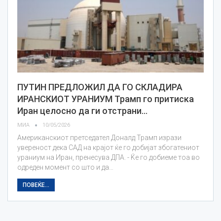
ПУТИН ПРЕДЛОЖИЛ ДА ГО СКЛАДИРА
ИРАНСКИОТ УРАНИУМ Трамп го притиска
Иран целосно да ги отстрани…
МИА
10/05/2026
Американскиот претседател Доналд Трамп изрази
увереност дека САД на крајот ќе го добијат збогатениот
ураниум на Иран, пренесува ДПА. - Ќе го добиеме тоа во
одреден момент со што и да…
ПОВЕЌЕ...