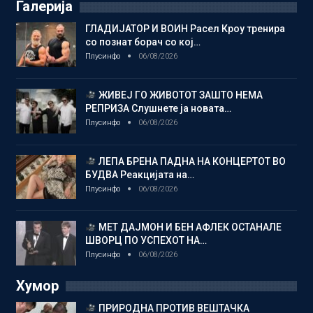
Галерија
ГЛАДИЈАТОР И ВОИН Расел Кроу тренира
со познат борач со кој…
Плусинфо
06/08/2026
ЖИВЕЈ ГО ЖИВОТОТ ЗАШТО НЕМА
РЕПРИЗА Слушнете ја новата…
Плусинфо
06/08/2026
ЛЕПА БРЕНА ПАДНА НА КОНЦЕРТОТ ВО
БУДВА Реакцијата на…
Плусинфо
06/08/2026
МЕТ ДАЈМОН И БЕН АФЛЕК ОСТАНАЛЕ
ШВОРЦ ПО УСПЕХОТ НА…
Плусинфо
06/08/2026
Хумор
ПРИРОДНА ПРОТИВ ВЕШТАЧКА