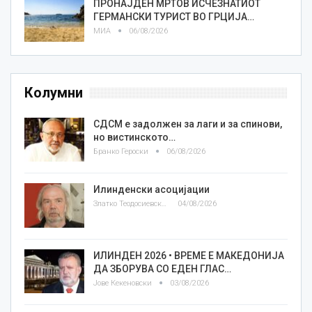
ПРОНАЈДЕН МРТОВ ИСЧЕЗНАТИОТ
ГЕРМАНСКИ ТУРИСТ ВО ГРЦИЈА…
МИА
06/08/2026
Колумни
СДСМ е задолжен за лаги и за спинови,
но вистинското…
Бранко Героски
06/08/2026
Илинденски асоцијации
Златко Теодосиевски
04/08/2026
ИЛИНДЕН 2026 • ВРЕМЕ Е МАКЕДОНИЈА
ДА ЗБОРУВА СО ЕДЕН ГЛАС…
Јове Кекеновски
03/08/2026