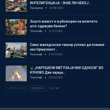
ИНТЕЛИГЕНЦИЈА • ЗНАЕ ЛИ НЕКОЈ…
Панорама
02/08/2026
Зошто мажот е љубоморен на момчето
што одржува базени?
Плусинфо
21/07/2026
Само македонски танкер успеал да помине
низ Ормускиот…
Плусинфо
21/07/2026
„НАРУШЕНИ МЕЃУЗАЈАЧКИ ОДНОСИ“ ВО
КУНОВО Два зајаци…
Плусинфо
24/05/2026
ПРЕТХОДНО
СЛЕДНО
1 of 169