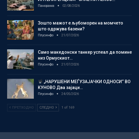
Панорама
02/08/2026
Зошто мажот е љубоморен на момчето
што одржува базени?
Плусинфо
21/07/2026
Само македонски танкер успеал да помине
низ Ормускиот…
Плусинфо
21/07/2026
„НАРУШЕНИ МЕЃУЗАЈАЧКИ ОДНОСИ“ ВО
КУНОВО Два зајаци…
Плусинфо
24/05/2026
ПРЕТХОДНО
СЛЕДНО
1 of 169