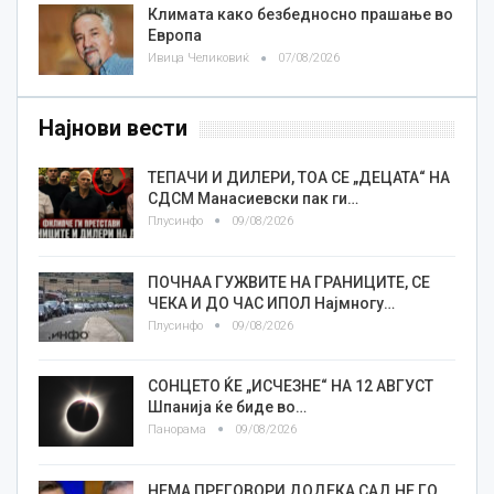
Климата како безбедносно прашање во
Европа
Ивица Челиковиќ
07/08/2026
Најнови вести
TEПАЧИ И ДИЛЕРИ, ТОА СЕ „ДЕЦАТА“ НА
СДСМ Манасиевски пак ги…
Плусинфо
09/08/2026
ПОЧНАА ГУЖВИТЕ НА ГРАНИЦИТЕ, СЕ
ЧЕКА И ДО ЧАС ИПОЛ Најмногу…
Плусинфо
09/08/2026
СОНЦЕТО ЌЕ „ИСЧЕЗНЕ“ НА 12 АВГУСТ
Шпанија ќе биде во…
Панорама
09/08/2026
НЕМА ПРЕГОВОРИ ДОДЕКА САД НЕ ГО