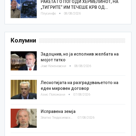
РАКЕТА ГО ПОГОДИ ХЕРМЕЛИНОТ, НА
„ТИГРИТЕ“ ИМ ТЕЧЕШЕ КРВ ОД…
Плусинфо
08/08/2026
Колумни
Задоцнив, но ја исполнив желбата на
мојот татко
Јове Кекеновски
08/08/2026
Леснотијата на разградувањетото на
еден мировен договор
Азис Положани
07/08/2026
Исправена земја
Златко Теодосиевски
07/08/2026