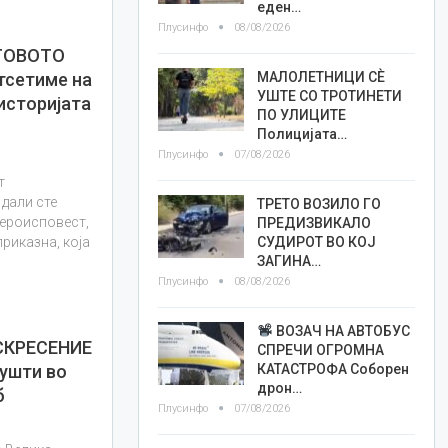
еден…
Плусинфо
08/08/2026
СТОВОТО
МАЛОЛЕТНИЦИ СÈ
тсетиме на
УШТЕ СО ТРОТИНЕТИ
 историјата
ПО УЛИЦИТЕ
Полицијата…
Плусинфо
07/08/2026
т
 дали сте
ТРЕТО ВОЗИЛО ГО
 вероисповест,
ПРЕДИЗВИКАЛО
СУДИРОТ ВО КОЈ
приказна, која
ЗАГИНА…
Плусинфо
08/08/2026
ВОЗАЧ НА АВТОБУС
СКРЕСЕНИЕ
СПРЕЧИ ОГРОМНА
КАТАСТРОФА Соборен
пушти во
дрон…
б
Плусинфо
07/08/2026