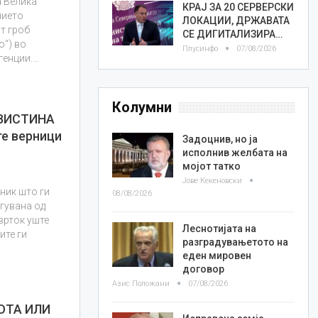
а Велика
КРАЈ ЗА 20 СЕРВЕРСКИ
нието
ЛОКАЦИИ, ДРЖАВАТА
т гроб
СЕ ДИГИТАЛИЗИРА…
о“) во
Плусинфо
07/08/2026
генции.…
Колумни
АВИСТИНА
е верници
Задоцнив, но ја
исполнив желбата на
мојот татко
Јове Кекеновски
ник што ги
08/08/2026
егувана од
врток уште
Леснотијата на
ите ги
разградувањетото на
еден мировен
договор
Азис Положани
07/08/2026
ОТА ИЛИ