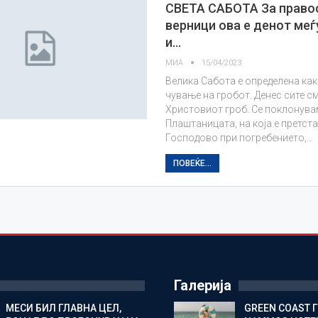
СВЕТА САБОТА За право
верници ова е денот меѓ
и…
МИА
15/04/2023
Велика Сабота е определена как
чување на гробот. Денес сите см
Христовиот гроб. Се поклонува
Плаштаницата, на која е претст
Господово при погребението,…
ПОВЕЌЕ...
Галерија
МЕСИ БИЛ ГЛАВНА ЦЕЛ,
GREEN COAST 