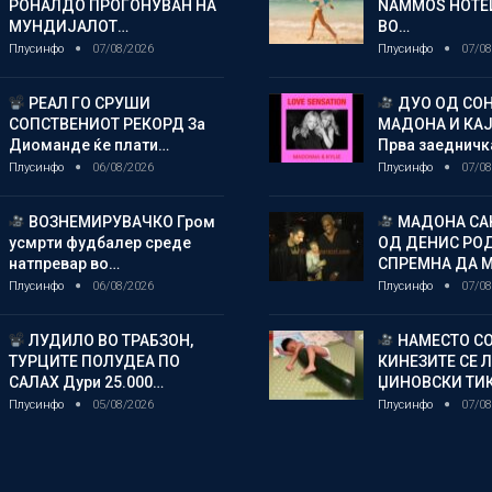
РОНАЛДО ПРОГОНУВАН НА
NAMMOS HOTEL
МУНДИЈАЛОТ…
ВО…
Плусинфо
07/08/2026
Плусинфо
07/08
РЕАЛ ГО СРУШИ
ДУО ОД СОН
СОПСТВЕНИОТ РЕКОРД За
МАДОНА И КА
Диоманде ќе плати…
Прва заедничк
Плусинфо
06/08/2026
Плусинфо
07/08
ВОЗНЕМИРУВАЧКО Гром
МАДОНА СА
усмрти фудбалер среде
ОД ДЕНИС РО
натпревар во…
СПРЕМНА ДА 
Плусинфо
06/08/2026
Плусинфо
07/08
ЛУДИЛО ВО ТРАБЗОН,
НАМЕСТО СО
ТУРЦИТЕ ПОЛУДЕА ПО
КИНЕЗИТЕ СЕ 
САЛАХ Дури 25.000…
ЏИНОВСКИ ТИ
Плусинфо
05/08/2026
Плусинфо
07/08