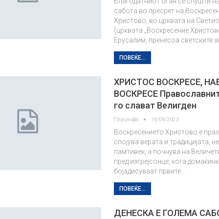
Благодатниот оган се спушти н
сабота во пресрет на Воскресе
Христово, во црквата на Светио
(црквата „Воскресение Христов
Ерусалим, пренесоа светските а
ПОВЕЌЕ...
ХРИСТОС ВОСКРЕСЕ, Н
ВОСКРЕСЕ Православнит
го слават Велигден
Плусинфо
16/04/2023
Воскресението Христово е праз
спојува верата и традицијата, н
памтивек, а почнува на Величет
пред изгрејсонце, кога домаќинк
бојадисуваат првите…
ПОВЕЌЕ...
ДЕНЕСКА Е ГОЛЕМА САБ