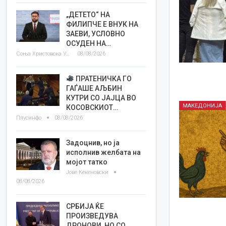
„ДЕТЕТО“ НА
ФИЛИПЧЕ Е ВНУК НА
ЗАЕВИ, УСЛОВНО
ОСУДЕН НА…
Соња Христовска Угриновска
08/08/2026
ПРАТЕНИЧКА ГО
ГАЃАШЕ АЉБИН
КУТРИ СО ЈАЈЦА ВО
МАКЕДОНИЈА
КОСОВСКИОТ…
Плусинфо
08/08/2026
Задоцнив, но ја
исполнив желбата на
мојот татко
Јове Кекеновски
08/08/2026
СРБИЈА ЌЕ
ПРОИЗВЕДУВА
ДРОНОВИ, НО СО