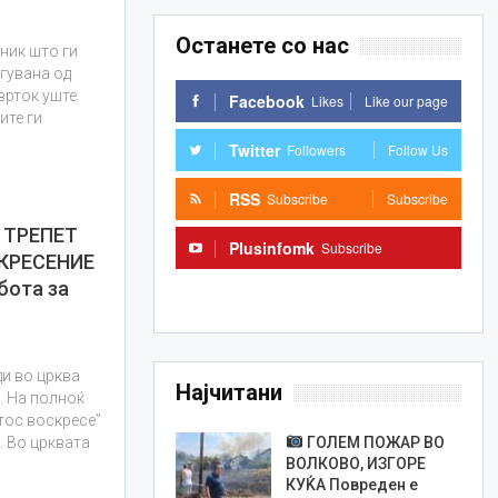
Останете со нас
ник што ги
егувана од
врток уште
Facebook
Likes
Like our page
ите ги
Twitter
Followers
Follow Us
RSS
Subscribe
Subscribe
 ТРЕПЕТ
Plusinfomk
Subscribe
КРЕСЕНИЕ
бота за
Subscribe
ди во црква
Најчитани
е. На полноќ
тос воскресе”
ГОЛЕМ ПОЖАР ВО
. Во црквата
ВОЛКОВО, ИЗГОРЕ
КУЌА Повреден е