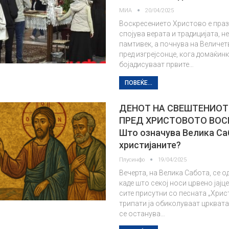
МИА
20/04/2025
Воскресението Христово е праз
спојува верата и традицијата, н
памтивек, а почнува на Величет
пред изгрејсонце, кога домаќинк
бојадисуваат првите…
ПОВЕЌЕ...
ДЕНОТ НА СВЕШТЕНИОТ
ПРЕД ХРИСТОВОТО ВОС
Што означува Велика Са
христијаните?
Плусинфо
19/04/2025
Вечерта, на Велика Сабота, се о
каде што секој носи црвено јајц
сите присутни со песната „Хрис
трипати ја обиколуваат црквата
се останува…