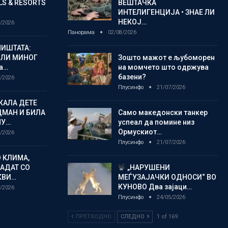
S & RESORTS
ВЕШТАЧКА
ИНТЕЛИГЕНЦИЈА • ЗНАЕ ЛИ
НЕКОЈ…
/2026
Панорама
02/08/2026
ИШТАТА:
ЈЛИ МИНОГ
Зошто мажот е љубоморен
а…
на момчето што одржува
базени?
/2026
Плусинфо
21/07/2026
КАЛА ДЕТЕ
ДМАН И БИЛА
Само македонски танкер
МУ…
успеал да помине низ
Ормускиот…
/2026
Плусинфо
21/07/2026
 КЛИМА,
ЛАДАТ СО
„НАРУШЕНИ
КВИ…
МЕЃУЗАЈАЧКИ ОДНОСИ“ ВО
КУНОВО Два зајаци…
/2026
Плусинфо
24/05/2026
ПРЕТХОДНО
СЛЕДНО
1 of 169