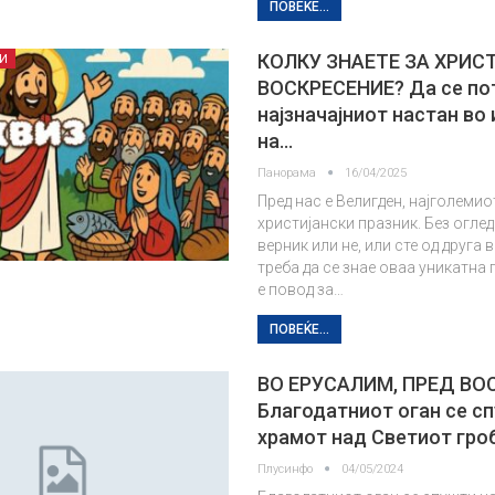
ПОВЕЌЕ...
КОЛКУ ЗНАЕТЕ ЗА ХРИ
И
ВОСКРЕСЕНИЕ? Да се по
најзначајниот настан во
на…
Панорама
16/04/2025
Пред нас е Велигден, најголемио
христијански празник. Без оглед
верник или не, или сте од друга
треба да се знае оваа уникатна 
е повод за…
ПОВЕЌЕ...
ВО ЕРУСАЛИМ, ПРЕД ВО
Благодатниот оган се с
храмот над Светиот гро
Плусинфо
04/05/2024