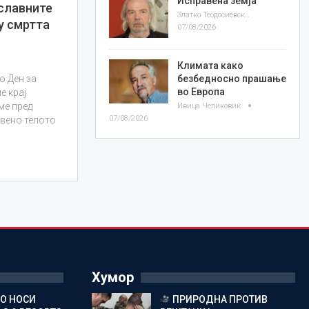
Исправена земја
славните
Златко Теодосиевски
у смртта
07/08/2026
Климата како
о Ден за
безбедносно прашање
во Европа
е крај
ме пред
Ивица Челиковиќ
07/08/2026
авено телото
Хумор
ГО НОСИ
ПРИРОДНА ПРОТИВ