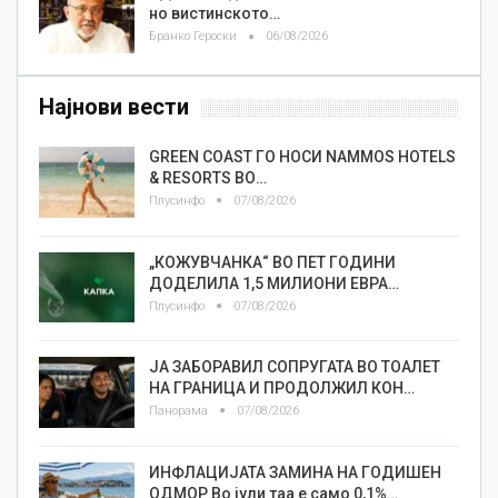
но вистинското…
Бранко Героски
06/08/2026
Најнови вести
GREEN COAST ГО НОСИ NAMMOS HOTELS
& RESORTS ВО…
Плусинфо
07/08/2026
„КОЖУВЧАНКА“ ВО ПЕТ ГОДИНИ
ДОДЕЛИЛА 1,5 МИЛИОНИ ЕВРА…
Плусинфо
07/08/2026
ЈА ЗАБОРАВИЛ СОПРУГАТА ВО ТОАЛЕТ
НА ГРАНИЦА И ПРОДОЛЖИЛ КОН…
Панорама
07/08/2026
ИНФЛАЦИЈАТА ЗАМИНА НА ГОДИШЕН
ОДМОР Во јули таа е само 0,1%…