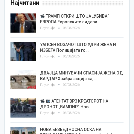
Најчитани
ТРАМП ОТКРИ ШТО ЈА „УБИВА“
ЕВРОПА Европските лидери…
Плусинфо
06/08/2026
УАПСЕН ВОЗАЧОТ ШТО УДРИ ЖЕНА И
ИЗБЕГА Полицијата го…
Плусинфо
06/08/2026
ДВАЈЦА МИНУВАЧИ СПАСИЈА ЖЕНА ОД
ВАРДАР Храбра акција кај…
Плусинфо
07/08/2026
АТЕНТАТ ВРЗ КРЕАТОРОТ НА
ДРОНОТ „ВАМПИР“ Нов…
Плусинфо
06/08/2026
НОВА БЕЗБЕДНОСНА ОСКА НА