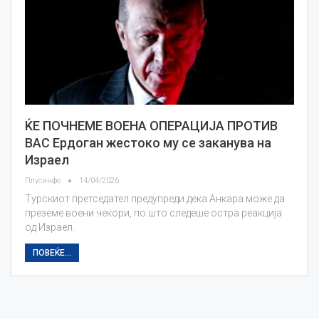
ЌЕ ПОЧНЕМЕ ВОЕНА ОПЕРАЦИЈА ПРОТИВ
ВАС Ердоган жестоко му се заканува на
Израел
Плусинфо
14/04/2026
Турскиот претседател предупреди дека Анкара може да
преземе воени чекори, по што следеше остра реакција
од Израел.
ПОВЕЌЕ...