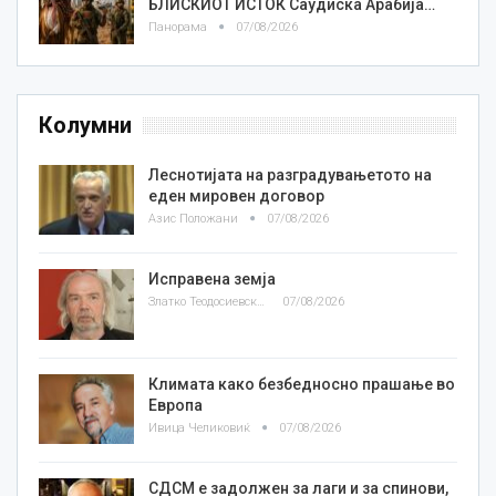
БЛИСКИОТ ИСТОК Саудиска Арабија…
Панорама
07/08/2026
Колумни
Леснотијата на разградувањетото на
еден мировен договор
Азис Положани
07/08/2026
Исправена земја
Златко Теодосиевски
07/08/2026
Климата како безбедносно прашање во
Европа
Ивица Челиковиќ
07/08/2026
СДСМ е задолжен за лаги и за спинови,