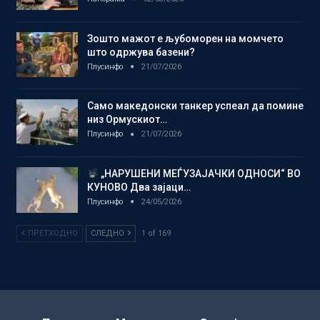
Зошто мажот е љубоморен на момчето
што одржува базени?
Плусинфо
21/07/2026
Само македонски танкер успеал да помине
низ Ормускиот…
Плусинфо
21/07/2026
„НАРУШЕНИ МЕЃУЗАЈАЧКИ ОДНОСИ“ ВО
КУНОВО Два зајаци…
Плусинфо
24/05/2026
ПРЕТХОДНО
СЛЕДНО
1 of 169