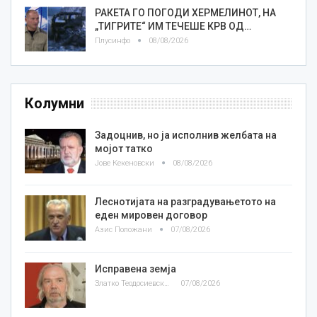
РАКЕТА ГО ПОГОДИ ХЕРМЕЛИНОТ, НА
„ТИГРИТЕ“ ИМ ТЕЧЕШЕ КРВ ОД…
Плусинфо
08/08/2026
Колумни
Задоцнив, но ја исполнив желбата на
мојот татко
Јове Кекеновски
08/08/2026
Леснотијата на разградувањетото на
еден мировен договор
Азис Положани
07/08/2026
Исправена земја
Златко Теодосиевски
07/08/2026