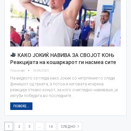
КАКО ЈОКИЌ НАВИВА ЗА СВОЈОТ КОЊ
Реакцијата на кошаркарот ги насмеа сите
Плусинфо
16/06/2025
На видеото се гледа како Јокиќ со нетрпение го следи
финишот од трката, а потоа и неговата искрена
реакција откако коњот, за кого очигледно навиваше, ја
изгуби победата во последните…
ПОВЕЌЕ...
1
2
3
…
14
СЛЕДНО