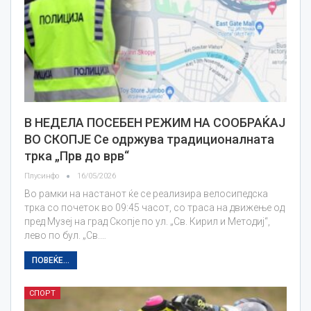
В НЕДЕЛА ПОСЕБЕН РЕЖИМ НА СООБРАЌАЈ
ВО СКОПЈЕ Се одржува традиционалната
трка „Прв до врв“
Плусинфо
16/05/2026
Во рамки на настанот ќе се реализира велосипедска
трка со почеток во 09:45 часот, со траса на движење од
пред Музеј на град Скопје по ул. „Св. Кирил и Методиј“,
лево по бул. „Св.…
ПОВЕЌЕ...
СПОРТ