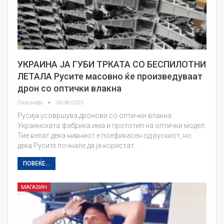
УКРАИНА ЈА ГУБИ ТРКАТА СО БЕСПИЛОТНИ
ЛЕТАЛА Русите масовно ќе произведуваат
дрон со оптички влакна
Плусинфо
26/08/2025
Русија усовршува дронови со оптички влакна.
Украинската фабрика има и прототип на оптички модел.
Тие велат дека нивниот е поефикасен од рускиот, но
дека Русите почнале да ја користат…
ПОВЕЌЕ...
МАГАЗИН