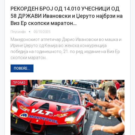
РЕКОРДЕН БРОЈ ОД 14.010 УЧЕСНИЦИ ОД
58 ДРЖАВИ Ивановски и Џеруто најбрзи на
Виз Ер скопски маратон…
Плусинфо
05/10/2025
Македонскиот атлетичар Дарио Ивановски во машка и
Ирине Џеруто од Кенија во женска конкуренција
победија на годинешното, 21. по ред, издание на Виз Ер
скопски маратон.
ПОВЕЌЕ...
ПРОМО