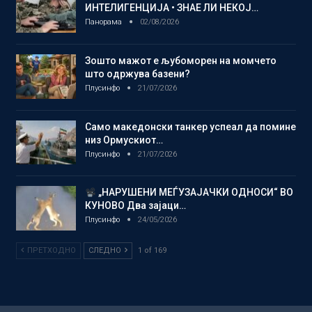
ИНТЕЛИГЕНЦИЈА • ЗНАЕ ЛИ НЕКОЈ…
Панорама
02/08/2026
Зошто мажот е љубоморен на момчето
што одржува базени?
Плусинфо
21/07/2026
Само македонски танкер успеал да помине
низ Ормускиот…
Плусинфо
21/07/2026
„НАРУШЕНИ МЕЃУЗАЈАЧКИ ОДНОСИ“ ВО
КУНОВО Два зајаци…
Плусинфо
24/05/2026
ПРЕТХОДНО
СЛЕДНО
1 of 169