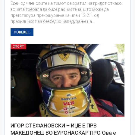
Eден од членовите на тимот се вратил на гридот откако
зоната требала да биде расчистена, што може да
претставува прекршување на член 12.2.1. од
правилникот за безбедно изведување на…
ПОВЕЌЕ...
СПОРТ
ИГОР СТЕФАНОВСКИ – ИЏЕ Е ПРВ
МАКЕДОНЕЦ ВО ЕУРОНАСКАР ПРО Ова е