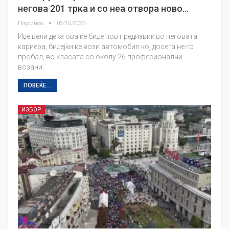
негова 201 трка и со неа отвора ново…
Плусинфо
08/10/2025
Иџе вели дека ова ќе биде нов предизвик во неговата
кариера, бидејќи ќе вози автомобил кој досега не го
пробал, во класата со околу 26 професионални
возачи.
ПОВЕЌЕ...
ИЗБОР