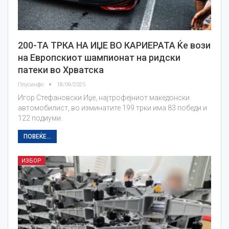
200-ТА ТРКА НА ИЏЕ ВО КАРИЕРАТА Ќе вози
на Европскиот шампионат на ридски
патеки во Хрватска
Плусинфо
18/09/2025
Игор Стефановски Иџе, најтрофејниот македонски
автомобилист, во изминатите 199 трки има 83 победи и
122 подиуми.
ПОВЕЌЕ...
ИЗБОР