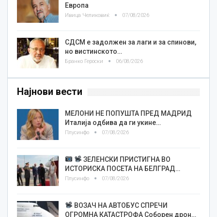
Европа
Ивица Челиковиќ
07/08/2026
СДСМ е задолжен за лаги и за спинови,
но вистинското…
Бранко Героски
06/08/2026
Најнови вести
МЕЛОНИ НЕ ПОПУШТА ПРЕД МАДРИД
Италија одбива да ги укине…
Плусинфо
07/08/2026
ЗЕЛЕНСКИ ПРИСТИГНА ВО
ИСТОРИСКА ПОСЕТА НА БЕЛГРАД…
Плусинфо
07/08/2026
ВОЗАЧ НА АВТОБУС СПРЕЧИ
ОГРОМНА КАТАСТРОФА Соборен дрон…