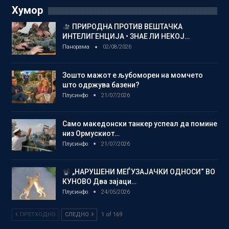
Хумор
ПРИРОДНА ПРОТИВ ВЕШТАЧКА
ИНТЕЛИГЕНЦИЈА • ЗНАЕ ЛИ НЕКОЈ…
Панорама
02/08/2026
Зошто мажот е љубоморен на момчето
што одржува базени?
Плусинфо
21/07/2026
Само македонски танкер успеал да помине
низ Ормускиот…
Плусинфо
21/07/2026
„НАРУШЕНИ МЕЃУЗАЈАЧКИ ОДНОСИ“ ВО
КУНОВО Два зајаци…
Плусинфо
24/05/2026
ПРЕТХОДНО
СЛЕДНО
1 of 169