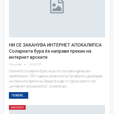
НИ СЕ ЗАКАНУВА ИНТЕРНЕТ АПОКАЛИПСА
Соларната бура ќе направи прекин на
интернет врските
Плусинфо
13/09/2021
Силната соларна бура, која се случува еднаш во
приближно 100 години, може катастрофално да влијае
на технологијата на Земјата и да го турне светот во
„интернет апокалипса“, се вели во…
ПОВЕЌЕ...
МАГАЗИН