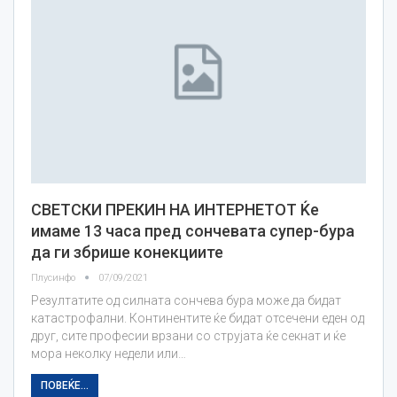
СВЕТСКИ ПРЕКИН НА ИНТЕРНЕТОТ Ќе
имаме 13 часа пред сончевата супер-бура
да ги збрише конекциите
Плусинфо
07/09/2021
Резултатите од силната сончева бура може да бидат
катастрофални. Континентите ќе бидат отсечени еден од
друг, сите професии врзани со струјата ќе секнат и ќе
мора неколку недели или…
ПОВЕЌЕ...