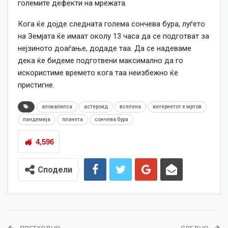
големите дефекти на мрежата.
Кога ќе дојде следната голема сончева бура, луѓето
на Земјата ќе имаат околу 13
часа
да се подготват за
нејзиното доаѓање, додаде таа. Да се надеваме
дека ќе бидеме подготвени максимално да го
искористиме времето кога таа неизбежно ќе
пристигне.
апокалипса
астероид
вселена
интернетот е мртов
пандемија
планета
сончева бура
4,596
Сподели