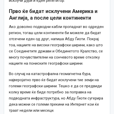
исклучи дури и еден репетитор.
Прво ќе бидат исклучени Америка и
Англија, а после цели континенти
Ако доволно подводни кабли пропаднат во одреден
регион, тогаш цели континенти би можеле да бидат
отсечени еден од друг, напиша Абду Ѓиоти. Покрај
тоа, нациите на високи географски ширини,
како
што
се Соединетите држави и Обединетото Кралство, се
многу почувствителни на сончевото време отколку
нациите на пониските географски ширини.
Во случај на катастрофална геомагнетна бура,
најверојатно прво ќе бидат исклучени тие земји на
големи географски ширини. Тешко е да се предвиди
колку време ќе биде потребно за поправка на
подводната инфраструктура, но Абду Ѓиоти сугерира
дека можни се големи прекини на Интернет кои ќе
траат недели или месеци.