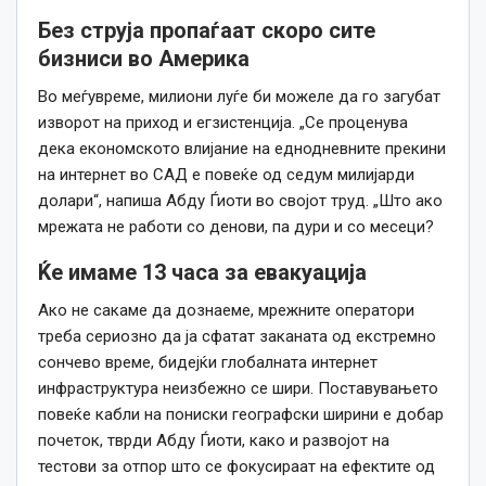
Без струја пропаѓаат скоро сите
бизниси во Америка
Во меѓувреме, милиони луѓе би можеле да го загубат
изворот на приход и егзистенција. „Се проценува
дека економското влијание на еднодневните прекини
на интернет во САД е повеќе од седум милијарди
долари“, напиша Абду Ѓиоти во својот труд. „Што ако
мрежата не работи со денови, па дури и со месеци?
Ќе имаме 13
часа
за евакуација
Ако не сакаме да дознаеме, мрежните оператори
треба сериозно да ја сфатат заканата од екстремно
сончево време, бидејќи глобалната интернет
инфраструктура неизбежно се шири. Поставувањето
повеќе кабли на пониски географски ширини е добар
почеток, тврди Абду Ѓиоти,
како
и развојот на
тестови за отпор што се фокусираат на ефектите од