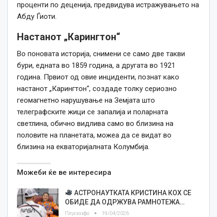
проценти по деценија, предвидува истражувањето на
Абду Ѓиоти.
Настанот „Карингтон“
Во поновата историја, снимени се само две такви
бури, едната во 1859
година
, а другата во 1921
година
. Првиот од овие инциденти, познат
како
настанот „Карингтон“, создаде толку сериозно
геомагнетно нарушување на Земјата што
телеграфските жици се запалија и поларната
светлина, обично видлива само во близина на
половите на планетата, можеа да се видат во
близина на екваторијалната Колумбија.
Можеби ќе ве интересира
АСТРОНАУТКАТА КРИСТИНА КОХ СЕ
ОБИДЕ ДА ОДРЖУВА РАМНОТЕЖА…
Плусинфо
19/04/2026