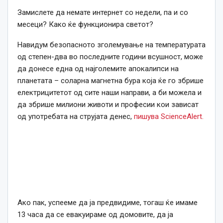
Замислете да немате интернет со недели, па и со
месеци? Како ќе функционира светот?
Навидум безопасното зголемување на температурата
од степен-два во последните години всушност, може
да донесе една од најголемите апокалипси на
планетата – соларна магнетна бура која ќе го збрише
електрицитетот од сите наши направи, а би можела и
да збрише милиони животи и професии кои зависат
од употребата на струјата денес,
пишува ScienceAlert.
Ако пак, успееме да ја предвидиме, тогаш ќе имаме
13
часа
да се евакуираме од домовите, да ја