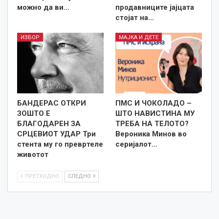
можно да ви…
продавниците јајцата
стојат на…
ИЗБОР
МАЈКА И ДЕТЕ
БАНДЕРАС ОТКРИ
ПМС И ЧОКОЛАДО –
ЗОШТО Е
ШТО НАВИСТИНА МУ
БЛАГОДАРЕН ЗА
ТРЕБА НА ТЕЛОТО?
СРЦЕВИОТ УДАР Три
Вероника Минов во
стента му го превртеле
серијалот…
животот
ПРЕТХОДНО
СЛЕДНО