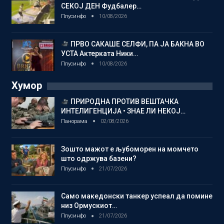
СЕКОЈ ДЕН Фудбалер…
Плусинфо
10/08/2026
ПРВО САКАШЕ СЕЛФИ, ПА ЈА БАКНА ВО
УСТА Актерката Ники…
Плусинфо
10/08/2026
Хумор
ПРИРОДНА ПРОТИВ ВЕШТАЧКА
ИНТЕЛИГЕНЦИЈА • ЗНАЕ ЛИ НЕКОЈ…
Панорама
02/08/2026
Зошто мажот е љубоморен на момчето
што одржува базени?
Плусинфо
21/07/2026
Само македонски танкер успеал да помине
низ Ормускиот…
Плусинфо
21/07/2026