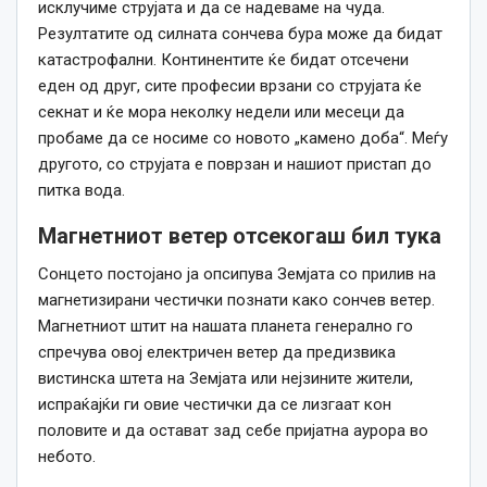
исклучиме струјата и да се надеваме на чуда.
Резултатите од силната сончева бура може да бидат
катастрофални. Континентите ќе бидат отсечени
еден од друг, сите професии врзани со струјата ќе
секнат и ќе мора неколку недели или месеци да
пробаме да се носиме со новото „камено доба“. Меѓу
другото, со струјата е поврзан и нашиот пристап до
питка вода.
Магнетниот ветер
отсекогаш
бил тука
Сонцето постојано ја опсипува Земјата со прилив на
магнетизирани честички познати
како
сончев ветер.
Магнетниот штит на нашата планета генерално го
спречува овој електричен ветер да предизвика
вистинска штета на Земјата или нејзините жители,
испраќајќи ги овие честички да се лизгаат кон
половите и да остават зад себе пријатна аурора во
небото.