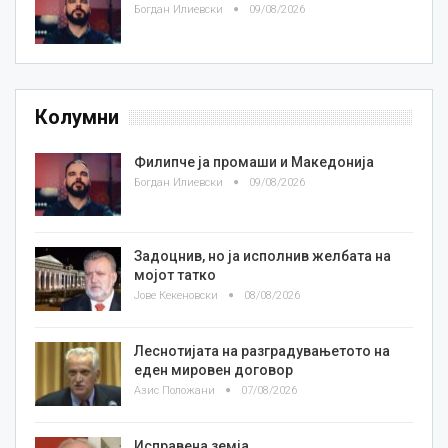
Богдан Илиевски
09/08/2026
Колумни
Филипче ја промаши и Македонија
Богдан Илиевски
09/08/2026
Задоцнив, но ја исполнив желбата на
мојот татко
Јове Кекеновски
08/08/2026
Леснотијата на разградувањетото на
еден мировен договор
Азис Положани
07/08/2026
Исправена земја