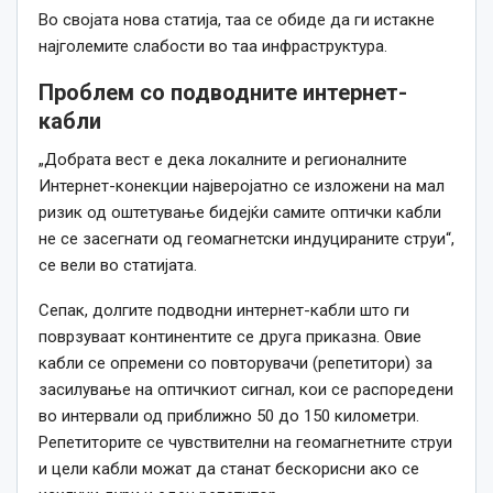
Во својата нова статија, таа се обиде да ги истакне
најголемите слабости во таа инфраструктура.
Проблем со подводните интернет-
кабли
„Добрата вест е дека локалните и регионалните
Интернет-конекции најверојатно се изложени на мал
ризик од оштетување бидејќи самите оптички кабли
не се засегнати од геомагнетски индуцираните струи“,
се вели во статијата.
Сепак, долгите подводни интернет-кабли што ги
поврзуваат континентите се друга приказна. Овие
кабли се опремени со повторувачи (репетитори) за
засилување на оптичкиот сигнал,
кои се
распоредени
во интервали од приближно 50 до 150 километри.
Репетиторите се чувствителни на геомагнетните струи
и цели кабли можат да станат бескорисни ако се