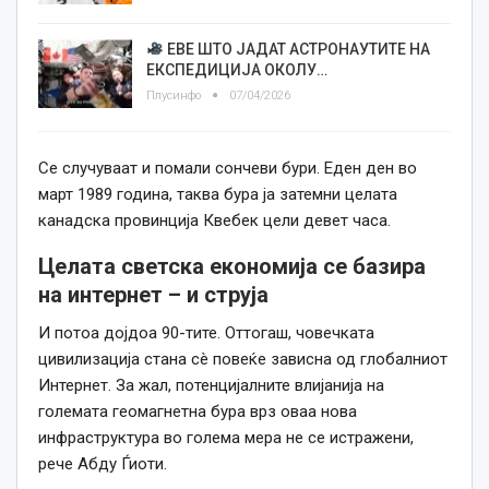
ЕВЕ ШТО ЈАДАТ АСТРОНАУТИТЕ НА
ЕКСПЕДИЦИЈА ОКОЛУ…
Плусинфо
07/04/2026
Се случуваат и помали сончеви бури. Еден ден во
март 1989
година
, таква бура ја затемни целата
канадска провинција Квебек цели девет
часа
.
Целата светска економија се базира
на интернет – и струја
И потоа дојдоа 90-тите. Оттогаш, човечката
цивилизација стана сè повеќе зависна од глобалниот
Интернет. За жал, потенцијалните влијанија на
големата геомагнетна бура врз оваа нова
инфраструктура во голема мера не се истражени,
рече Абду Ѓиоти.