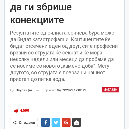
да ги збрише
конекциите
Резултатите од силната сончева бура може
да бидат катастрофални. Континентите ќе
бидат отсечени еден од друг, сите професии
врзани со струјата ќе секнат и ќе мора
неколку недели или месеци да пробаме да
се носиме со новото „камено доба“. Меѓу
другото, со струјата е поврзан и нашиот
пристап до питка вода.
МАГАЗИН
Објавено
07/09/2021 17:02:21
Од
Плусинфо
4,596
Сподели