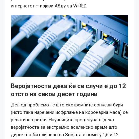
интернетот – изјави Абду за WIRED.
Веројатноста дека ќе
се случи
е до 12
отсто на секои десет години
Дел од проблемот
е што
екстремните сончеви бури
(исто така наречени исфрлање на коронарна маса) се
релативно ретки. Научниците проценуваат дека
веројатноста за екстремно вселенско време што
директно би влијаело на Земјата е помеѓу 1,6 и 12