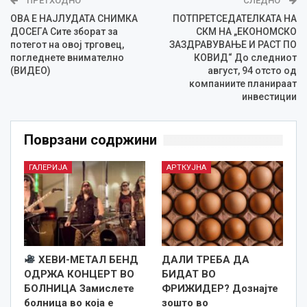
ПРЕТХОДНО
СЛЕДНО
ОВА Е НАЈЛУДАТА СНИМКА
ПОТПРЕТСЕДАТЕЛКАТА НА
ДОСЕГА Сите зборат за
СКМ НА „ЕКОНОМСКО
потегот на овој трговец,
ЗАЗДРАВУВАЊЕ И РАСТ ПО
погледнете внимателно
КОВИД“ До следниот
(ВИДЕО)
август, 94 отсто од
компаниите планираат
инвестиции
Поврзани содржини
ГАЛЕРИЈА
АРТКУЈНА
ХЕВИ-МЕТАЛ БЕНД
ДАЛИ ТРЕБА ДА
ОДРЖА КОНЦЕРТ ВО
БИДАТ ВО
БОЛНИЦА Замислете
ФРИЖИДЕР? Дознајте
болница во која е
зошто во