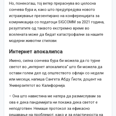
Но, понекогаш, тој ветер прераснува во целосна
сончева бура и,
како
што предупредува новото
истражување презентирано на конференцијата за
комуникација со податоци SIGCOMM за 2021
година
,
резултатите од таквото екстремно време во
вселената може да бидат катастрофални за нашите
модерни животни стилови.
Интернет апокалипса
Имено, силна сончева бура би можела да го турне
светот во „интернет апокалипса“ што би можела да
остави голем дел од општеството офлајн со недели
или месеци, напиша Сангета Абду Ѓиоти, доцент на
Универзитетот во Калифорнија.
– Она што навистина ме натера да размислувам за
ова е дека пандемијата ни покажа дека светот е
неподготвен. Немаше протокол за ефикасно
решавање на проблемот,
како
и за еластичноста на