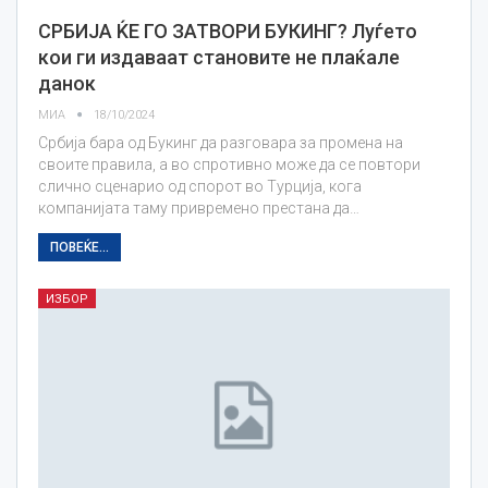
СРБИЈА ЌЕ ГО ЗАТВОРИ БУКИНГ? Луѓето
кои ги издаваат становите не плаќале
данок
МИА
18/10/2024
Србија бара од Букинг да разговара за промена на
своите правила, а во спротивно може да се повтори
слично сценарио од спорот во Турција, кога
компанијата таму привремено престана да…
ПОВЕЌЕ...
ИЗБОР