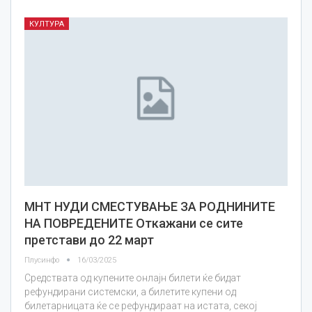
КУЛТУРА
МНТ НУДИ СМЕСТУВАЊЕ ЗА РОДНИНИТЕ
НА ПОВРЕДЕНИТЕ Откажани се сите
претстави до 22 март
Плусинфо
16/03/2025
Средствата од купените онлајн билети ќе бидат
рефундирани системски, а билетите купени од
билетарницата ќе се рефундираат на истата, секој