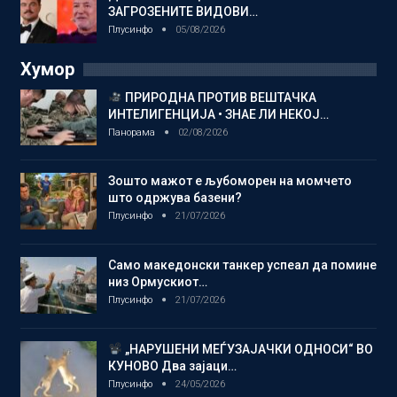
ЗАГРОЗЕНИТЕ ВИДОВИ…
Плусинфо
05/08/2026
Хумор
ПРИРОДНА ПРОТИВ ВЕШТАЧКА
ИНТЕЛИГЕНЦИЈА • ЗНАЕ ЛИ НЕКОЈ…
Панорама
02/08/2026
Зошто мажот е љубоморен на момчето
што одржува базени?
Плусинфо
21/07/2026
Само македонски танкер успеал да помине
низ Ормускиот…
Плусинфо
21/07/2026
„НАРУШЕНИ МЕЃУЗАЈАЧКИ ОДНОСИ“ ВО
КУНОВО Два зајаци…
Плусинфо
24/05/2026