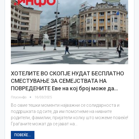
ХОТЕЛИТЕ ВО СКОПЈЕ НУДАТ БЕСПЛАТНО
СМЕСТУВАЊЕ ЗА СЕМЕЈСТВАТА НА
ПОВРЕДЕНИТЕ Еве на кој број може да…
Плусинфо
16/03/2025
Во овие тешки моменти најважни се солидарноста и
поддршката од сите, да им помогнеме на нивните
родители, фамилии, пријатели колку што можеме повеќе!
Граѓаните можат да се јават на…
ПОВЕЌЕ...