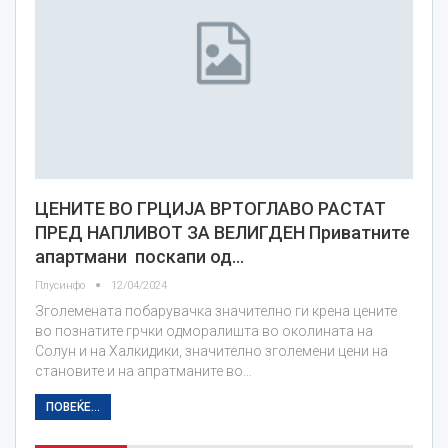
ЦЕНИТЕ ВО ГРЦИЈА ВРТОГЛАВО РАСТАТ
ПРЕД НАПЛИВОТ ЗА ВЕЛИГДЕН Приватните
апартмани поскапи од…
Плусинфо
12/04/2024
Зголемената побарувачка значително ги крена цените
во познатите грчки одморалишта во околината на
Солун и на Халкидики, значително зголемени цени на
становите и на апратманите во…
ПОВЕЌЕ...