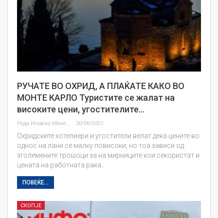
РУЧАТЕ ВО ОХРИД, А ПЛАЌАТЕ КАКО ВО
МОНТЕ КАРЛО Туристите се жалат на
високите цени, угостителите…
Рада Исовска Маневска
30/06/2025
Охридските хотелиери и угостители велат дека цените во
однос на лани се малку повисоки, но тоа зависи од
зголемените трошоци за на мирниците кои секористат и
цената на работната рака…
ПОВЕЌЕ...
СКОПЈЕ