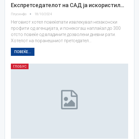
Експретседателот на САД ја искористил…
Плусинфо
18/10/2024
Неговиот хотел повеќепати извлекувал незаконски
профити од агенцијата, и понекогаш наплаќал до 300
отсто повеќе од владините дозволени дневни рати.
Хотелот на поранешниот претседател…
ПОВЕЌЕ...
ГЛОБУС