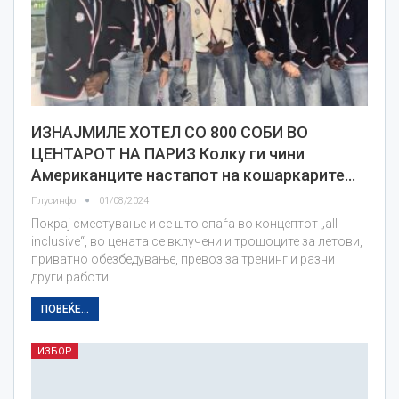
ИЗНАЈМИЛЕ ХОТЕЛ СО 800 СОБИ ВО
ЦЕНТАРОТ НА ПАРИЗ Колку ги чини
Американците настапот на кошаркарите…
Плусинфо
01/08/2024
Покрај сместување и се што спаѓа во концептот „all
inclusive“, во цената се вклучени и трошоците за летови,
приватно обезбедување, превоз за тренинг и разни
други работи.
ПОВЕЌЕ...
ИЗБОР