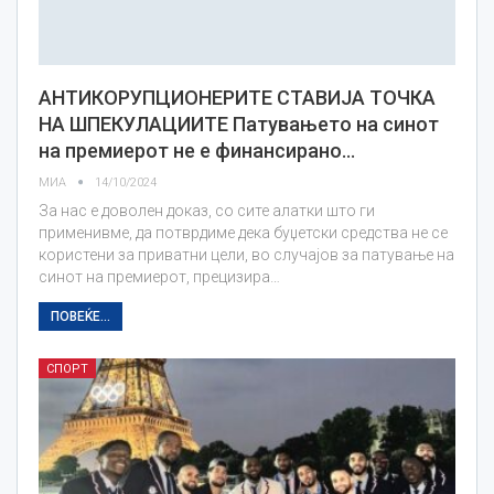
АНТИКОРУПЦИОНЕРИТЕ СТАВИЈА ТОЧКА
НА ШПЕКУЛАЦИИТЕ Патувањето на синот
на премиерот не е финансирано…
МИА
14/10/2024
За нас е доволен доказ, со сите алатки што ги
применивме, да потврдиме дека буџетски средства не се
користени за приватни цели, во случајов за патување на
синот на премиерот, прецизира…
ПОВЕЌЕ...
СПОРТ