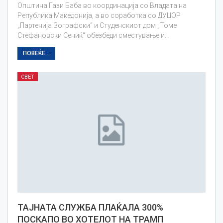
Општина Гази Баба во координација со Владата на
Република Македонија, а во соработка со ДУЦОР
„Партенија Зографски“ и Студенскиот дом „Томе
Стефановски Сениќ“ обезбеди сместување и…
ПОВЕЌЕ...
СВЕТ
ТАЈНАТА СЛУЖБА ПЛАЌАЛА 300%
ПОСКАПО ВО ХОТЕЛОТ НА ТРАМП