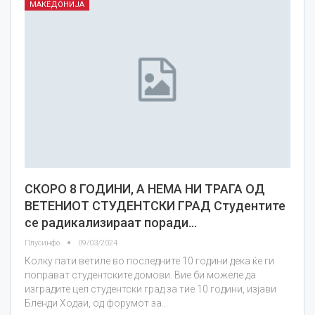
МАКЕДОНИЈА
СКОРО 8 ГОДИНИ, А НЕМА НИ ТРАГА ОД
ВЕТЕНИОТ СТУДЕНТСКИ ГРАД Студентите
се радикализираат поради…
Плусинфо
09/03/2024
Колку пати ветиле во последните 10 години дека ќе ги
поправат студентските домови. Вие би можеле да
изградите цел студентски град за тие 10 години, изјави
Бленди Ходаи, од форумот за…