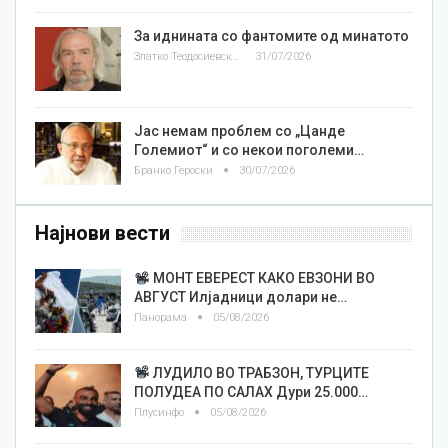
За иднината со фантомите од минатото
Златко Теодосиевски
31/07/2026
Јас немам проблем со „Цанде
Големиот“ и со некои поголеми…
Бранко Героски
30/07/2026
Најнови вести
МОНТ ЕВЕРЕСТ КАКО ЕВЗОНИ ВО
АВГУСТ Илјадници долари не…
Панорама
05/08/2026
ЛУДИЛО ВО ТРАБЗОН, ТУРЦИТЕ
ПОЛУДЕА ПО САЛАХ Дури 25.000…
Плусинфо
05/08/2026