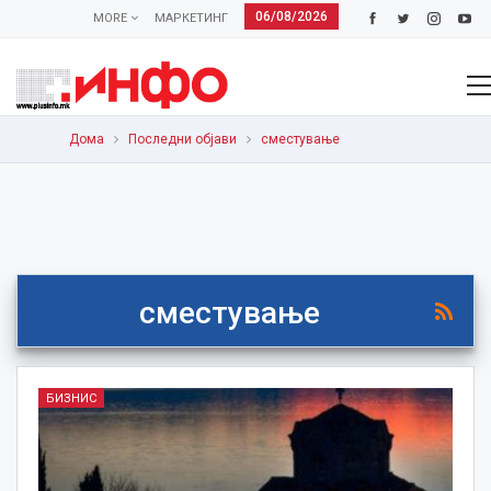
06/08/2026
MORE
МАРКЕТИНГ
Дома
Последни објави
сместување
сместување
БИЗНИС