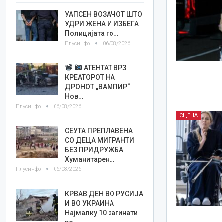
УАПСЕН ВОЗАЧОТ ШТО
УДРИ ЖЕНА И ИЗБЕГА
Полицијата го…
Плусинфо
06/08/2026
АТЕНТАТ ВРЗ
КРЕАТОРОТ НА
ДРОНОТ „ВАМПИР“
Нов…
Плусинфо
06/08/2026
СЦЕНА
СЕУТА ПРЕПЛАВЕНА
СО ДЕЦА МИГРАНТИ
БЕЗ ПРИДРУЖБА
Хуманитарен…
Плусинфо
06/08/2026
КРВАВ ДЕН ВО РУСИЈА
И ВО УКРАИНА
Најмалку 10 загинати
во…