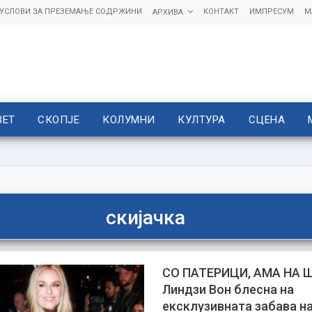
УСЛОВИ ЗА ПРЕЗЕМАЊЕ СОДРЖИНИ
КОНТАКТ
ИМПРЕСУМ
М
АРХИВА
ВЕТ
СКОПЈЕ
КОЛУМНИ
КУЛТУРА
СЦЕНА
скијачка
СО ПАТЕРИЦИ, АМА НА 
Линдзи Вон блесна на
ексклузивната забава н