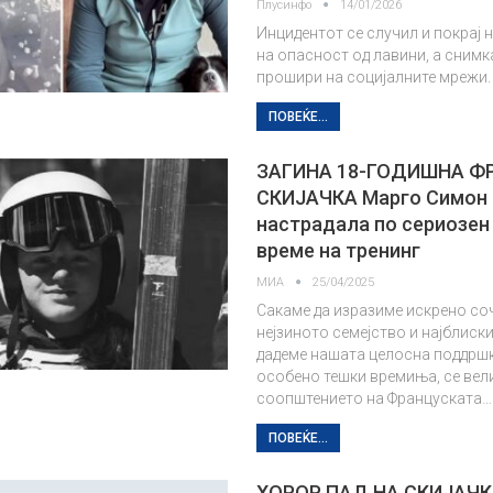
Плусинфо
14/01/2026
Инцидентот се случил и покрај 
на опасност од лавини, а снимк
прошири на социјалните мрежи.
ПОВЕЌЕ...
ЗАГИНА 18-ГОДИШНА Ф
СКИЈАЧКА Марго Симон
настрадала по сериозен 
време на тренинг
МИА
25/04/2025
Сакаме да изразиме искрено со
нејзиното семејство и најблискит
дадеме нашата целосна поддршк
особено тешки времиња, се вел
соопштението на Француската…
ПОВЕЌЕ...
ХОРОР ПАД НА СКИЈАЧК