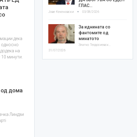
ГЛАС…
ата
Јове Кекеновски
03/08/2026
со
За иднината со
фантомите од
минатото
рмации дека
, односно
Златко Теодосиевски
31/07/2026
 додека на
 10 минути.
 од дома
ачка Линдзи
ртi