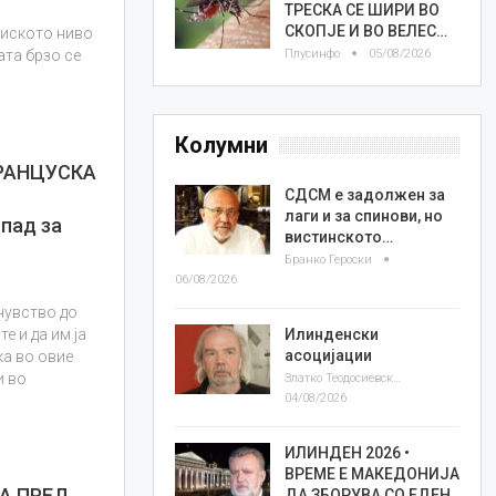
ТРЕСКА СЕ ШИРИ ВО
СКОПЈЕ И ВО ВЕЛЕС…
ниското ниво
Плусинфо
05/08/2026
ата брзо се
Колумни
РАНЦУСКА
СДСМ е задолжен за
лаги и за спинови, но
пад за
вистинското…
Бранко Героски
06/08/2026
чувство до
Илинденски
е и да им ја
асоцијации
а во овие
и во
Златко Теодосиевски
04/08/2026
ИЛИНДЕН 2026 •
ВРЕМЕ Е МАКЕДОНИЈА
А ПРЕД
ДА ЗБОРУВА СО ЕДЕН