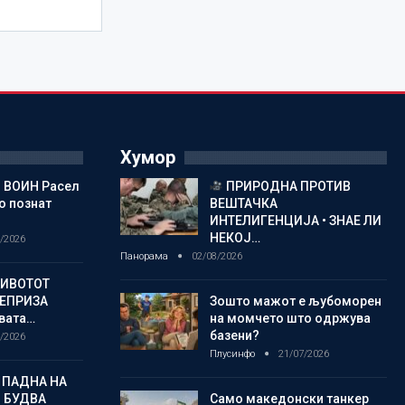
Хумор
 ВОИН Расел
ПРИРОДНА ПРОТИВ
о познат
ВЕШТАЧКА
ИНТЕЛИГЕНЦИЈА • ЗНАЕ ЛИ
НЕКОЈ…
/2026
Панорама
02/08/2026
ЖИВОТОТ
РЕПРИЗА
Зошто мажот е љубоморен
овата…
на момчето што одржува
базени?
/2026
Плусинфо
21/07/2026
 ПАДНА НА
 БУДВА
Само македонски танкер