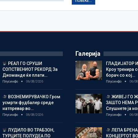
ПОВЕЌЕ...
Галерија
РЕАЛ ГО СРУШИ
ГЛАДИЈАТОР И
СОПСТВЕНИОТ РЕКОРД За
Кроу тренира с
Диоманде ќе плати…
борач со кој…
Плусинфо
06/08/2026
Плусинфо
06/08
ВОЗНЕМИРУВАЧКО Гром
ЖИВЕЈ ГО 
усмрти фудбалер среде
ЗАШТО НЕМА 
натпревар во…
Слушнете ја н
Плусинфо
06/08/2026
Плусинфо
06/08
ЛУДИЛО ВО ТРАБЗОН,
ЛЕПА БРЕНА
ТУРЦИТЕ ПОЛУДЕА ПО
КОНЦЕРТОТ ВО