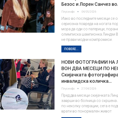
Безос и Лорен Санчез во
Плусинфо
04/05/2026
Иако во последните месеци се 
сериозна повреда на ногата пор
мора да оди со патерици, пора
олимписка шампионка Линдзи 
не прави модни компромиси.
ПОВЕЌЕ...
НОВИ ФОТОГРАФИИ НА 
ВОН ДВА МЕСЕЦИ ПО НЕ
Скијачката фотографира
инвалидска количка…
Плусинфо
27/04/2026
Пред два месеци скијачката Лин
заврши во болница со скршена л
по неколку операции, сега е под
врати во понормален живот