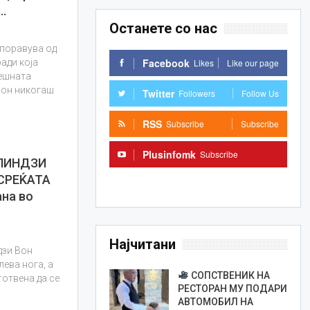
…
Останете со нас
опоравува од
Facebook
Likes
Like our page
ади која
нешната
Вон никогаш
Twitter
Followers
Follow Us
RSS
Subscribe
Subscribe
Plusinfomk
Subscribe
ЛИНДЗИ
СРЕЌАТА
Subscribe
на во
Најчитани
дзи Вон
ева нога, а
СОПСТВЕНИК НА
готвена да се
РЕСТОРАН МУ ПОДАРИ
АВТОМОБИЛ НА