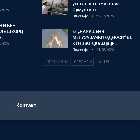
…
успеал да помине низ
Ормускиот…
/2026
Плусинфо
21/07/2026
 И БЕН
АЛЕ ШВОРЦ
„НАРУШЕНИ
А…
МЕЃУЗАЈАЧКИ ОДНОСИ“ ВО
КУНОВО Два зајаци…
/2026
Плусинфо
24/05/2026
ПРЕТХОДНО
СЛЕДНО
1 of 169
р
Контакт