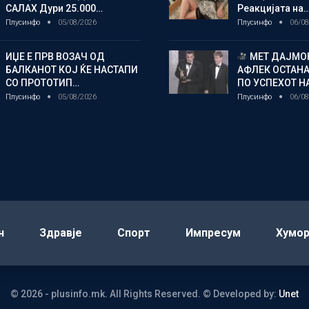
САЛАХ Дури 25.000…
Реакцијата на
Плусинфо
05/08/2026
Плусинфо
06/08
ИЏЕ Е ПРВ ВОЗАЧ ОД
МЕТ ДАЈМОН
БАЛКАНОТ КОЈ ЌЕ НАСТАПИ
АФЛЕК ОСТАН
СО ПРОТОТИП…
ПО УСПЕХОТ Н
Плусинфо
05/08/2026
Плусинфо
06/08
н
Здравје
Спорт
Импресум
Хумо
© 2026 - plusinfo.mk. All Rights Reserved.
© Developed by:
Unet