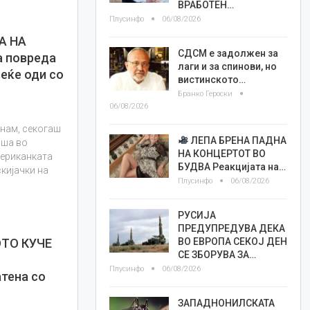
ВРАБОТЕН…
Плусинфо
06/08/2026
А НА
СДСМ е задолжен за
 повреда
лаги и за спинови, но
веќе оди со
вистинското…
Бранко Героски
06/08/2026
днам, секогаш
ЛЕПА БРЕНА ПАДНА
иша во
НА КОНЦЕРТОТ ВО
мериканката
БУДВА Реакцијата на…
скијачки на
Плусинфо
06/08/2026
РУСИЈА
ПРЕДУПРЕДУВА ДЕКА
ВО ЕВРОПА СЕКОЈ ДЕН
ТО КУЧЕ
СЕ ЗБОРУВА ЗА…
Плусинфо
06/08/2026
тена со
ЗАПАДНОНИЛСКАТА