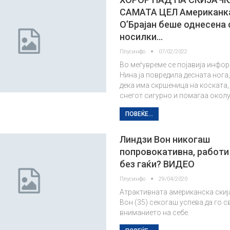
САМАТА ЦЕЛ Американк
О’Брајан беше однесена 
носилки…
Плусинфо
07/02/2022
Во меѓувреме се појавија инфо
Нина ја повредила десната нога
дека има скршеница на коската,
снегот сигурно и помагаа околу
ПОВЕЌЕ...
Линдзи Вон никогаш
попровокативна, работи
без гаќи? ВИДЕО
Плусинфо
29/04/2020
Атрактивната американска скиј
Вон (35) секогаш успева да го св
вниманието на себе.