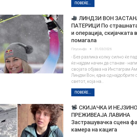
ПОВЕЌЕ...
ЛИНДЗИ ВОН ЗАСТАН
ПАТЕРИЦИ По страшната
и операција, скијачката 
помагала
Плусинфо
31/03/2026
- Без разлика колку силно ќе па
ќе најдам начин да станам - нап
својата објава на Инстаграм А
Линдзи Вон, една од најдобрите 
светот, која на…
ПОВЕЌЕ...
СКИЈАЧКА И НЕЈЗИНО
ПРЕЖИВЕАЈА ЛАВИНА
Застрашувачка сцена фа
камера на кацига