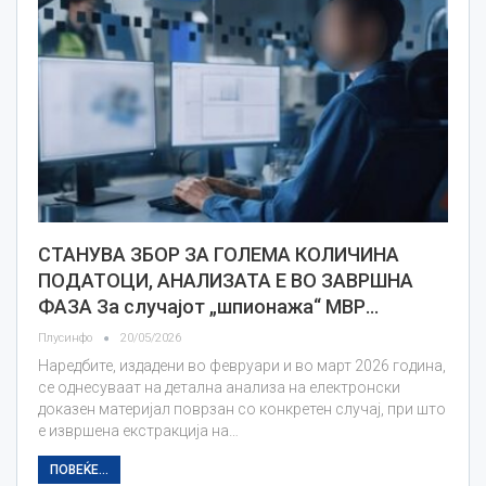
СТАНУВА ЗБОР ЗА ГОЛЕМА КОЛИЧИНА
ПОДАТОЦИ, АНАЛИЗАТА Е ВО ЗАВРШНА
ФАЗА За случајот „шпионажа“ МВР…
Плусинфо
20/05/2026
Наредбите, издадени во февруари и во март 2026 година,
се однесуваат на детална анализа на електронски
доказен материјал поврзан со конкретен случај, при што
е извршена екстракција на…
ПОВЕЌЕ...