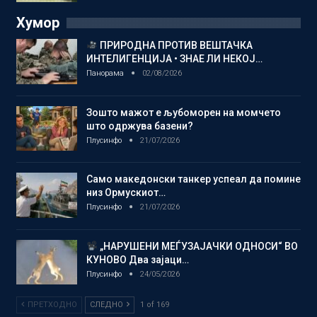
Хумор
ПРИРОДНА ПРОТИВ ВЕШТАЧКА
ИНТЕЛИГЕНЦИЈА • ЗНАЕ ЛИ НЕКОЈ…
Панорама
02/08/2026
Зошто мажот е љубоморен на момчето
што одржува базени?
Плусинфо
21/07/2026
Само македонски танкер успеал да помине
низ Ормускиот…
Плусинфо
21/07/2026
„НАРУШЕНИ МЕЃУЗАЈАЧКИ ОДНОСИ“ ВО
КУНОВО Два зајаци…
Плусинфо
24/05/2026
ПРЕТХОДНО
СЛЕДНО
1 of 169