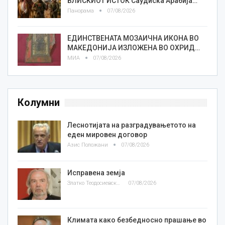
БЛИСКИОТ ИСТОК Саудиска Арабија…
Панорама
07/08/2026
ЕДИНСТВЕНАТА МОЗАИЧНА ИКОНА ВО
МАКЕДОНИЈА ИЗЛОЖЕНА ВО ОХРИД…
МИА
07/08/2026
Колумни
Леснотијата на разградувањетото на
еден мировен договор
Азис Положани
07/08/2026
Исправена земја
Златко Теодосиевски
07/08/2026
Климата како безбедносно прашање во