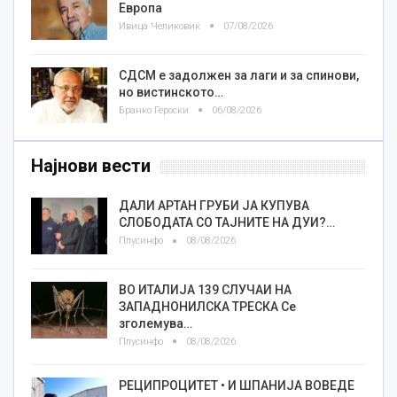
Европа
Ивица Челиковиќ
07/08/2026
СДСМ е задолжен за лаги и за спинови,
но вистинското…
Бранко Героски
06/08/2026
Најнови вести
ДАЛИ АРТАН ГРУБИ ЈА КУПУВА
СЛОБОДАТА СО ТАЈНИТЕ НА ДУИ?…
Плусинфо
08/08/2026
ВО ИТАЛИЈА 139 СЛУЧАИ НА
ЗАПАДНОНИЛСКА ТРЕСКА Се
зголемува…
Плусинфо
08/08/2026
РЕЦИПРОЦИТЕТ • И ШПАНИЈА ВОВЕДЕ