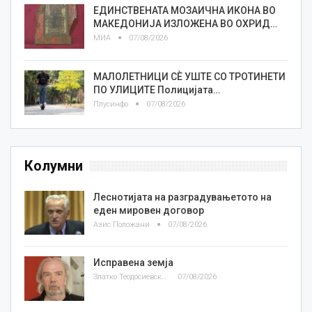
ЕДИНСТВЕНАТА МОЗАИЧНА ИКОНА ВО
МАКЕДОНИЈА ИЗЛОЖЕНА ВО ОХРИД…
МИА
07/08/2026
МАЛОЛЕТНИЦИ СÈ УШТЕ СО ТРОТИНЕТИ
ПО УЛИЦИТЕ Полицијата…
Плусинфо
07/08/2026
Колумни
Леснотијата на разградувањетото на
еден мировен договор
Азис Положани
07/08/2026
Исправена земја
Златко Теодосиевски
07/08/2026