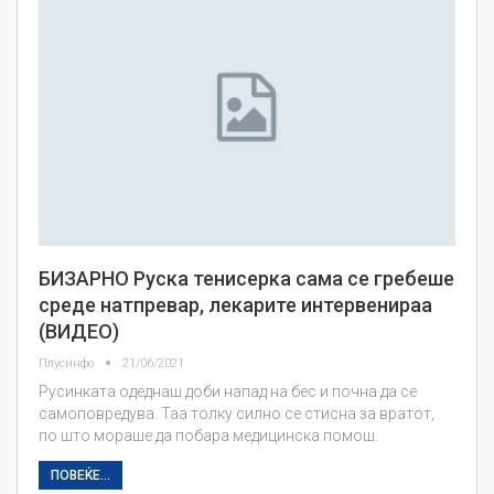
БИЗАРНО Руска тенисерка сама се гребеше
среде натпревар, лекарите интервенираа
(ВИДЕО)
Плусинфо
21/06/2021
Русинката одеднаш доби напад на бес и почна да се
самоповредува. Таа толку силно се стисна за вратот,
по што мораше да побара медицинска помош.
ПОВЕЌЕ...