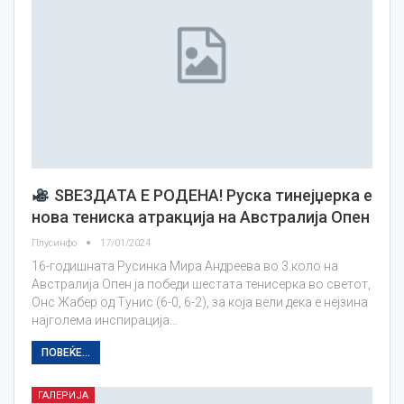
ЅВЕЗДАТА Е РОДЕНА! Руска тинејџерка е
нова тениска атракција на Австралија Опен
Плусинфо
17/01/2024
16-годишната Русинка Мира Андреева во 3.коло на
Австралија Опен ја победи шестата тенисерка во светот,
Онс Жабер од Тунис (6-0, 6-2), за која вели дека е нејзина
најголема инспирација…
ПОВЕЌЕ...
ГАЛЕРИЈА