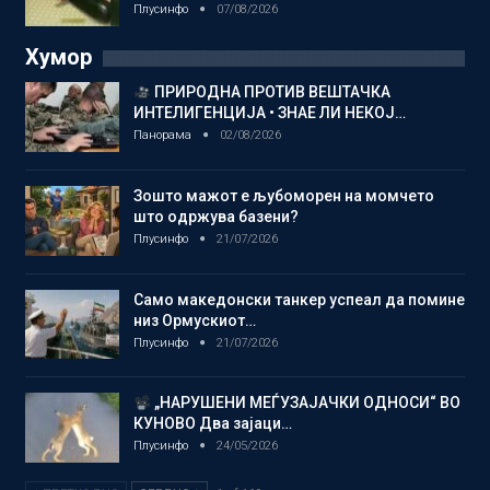
Плусинфо
07/08/2026
Хумор
ПРИРОДНА ПРОТИВ ВЕШТАЧКА
ИНТЕЛИГЕНЦИЈА • ЗНАЕ ЛИ НЕКОЈ…
Панорама
02/08/2026
Зошто мажот е љубоморен на момчето
што одржува базени?
Плусинфо
21/07/2026
Само македонски танкер успеал да помине
низ Ормускиот…
Плусинфо
21/07/2026
„НАРУШЕНИ МЕЃУЗАЈАЧКИ ОДНОСИ“ ВО
КУНОВО Два зајаци…
Плусинфо
24/05/2026