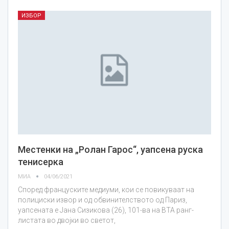
ИЗБОР
Местенки на „Ролан Гарос“, уапсена руска
тенисерка
МИА
04/06/2021
Според француските медиуми, кои се повикуваат на
полициски извор и од обвинителството од Париз,
уапсената е Јана Сизикова (26), 101-ва на ВТА ранг-
листата во двојки во светот,