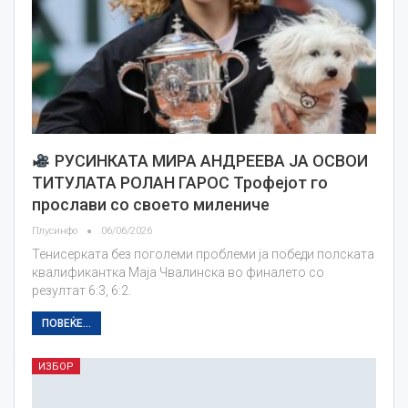
РУСИНКАТА МИРА АНДРЕЕВА ЈА ОСВОИ
ТИТУЛАТА РОЛАН ГАРОС Трофејот го
прослави со своето милениче
Плусинфо
06/06/2026
Тенисерката без поголеми проблеми ја победи полската
квалификантка Маја Чвалинска во финалето со
резултат 6:3, 6:2.
ПОВЕЌЕ...
ИЗБОР