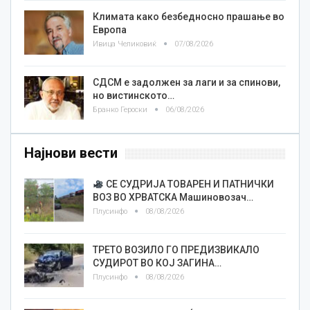
Климата како безбедносно прашање во
Европа
Ивица Челиковиќ
07/08/2026
СДСМ е задолжен за лаги и за спинови,
но вистинското…
Бранко Героски
06/08/2026
Најнови вести
СЕ СУДРИЈА ТОВАРЕН И ПАТНИЧКИ
ВОЗ ВО ХРВАТСКА Машиновозач…
Плусинфо
08/08/2026
ТРЕТО ВОЗИЛО ГО ПРЕДИЗВИКАЛО
СУДИРОТ ВО КОЈ ЗАГИНА…
Плусинфо
08/08/2026