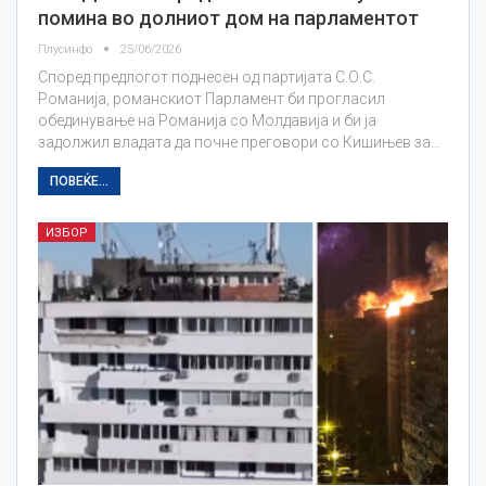
помина во долниот дом на парламентот
Плусинфо
25/06/2026
Според предлогот поднесен од партијата С.О.С.
Романија, романскиот Парламент би прогласил
обединување на Романија со Молдавија и би ја
задолжил владата да почне преговори со Кишињев за…
ПОВЕЌЕ...
ИЗБОР