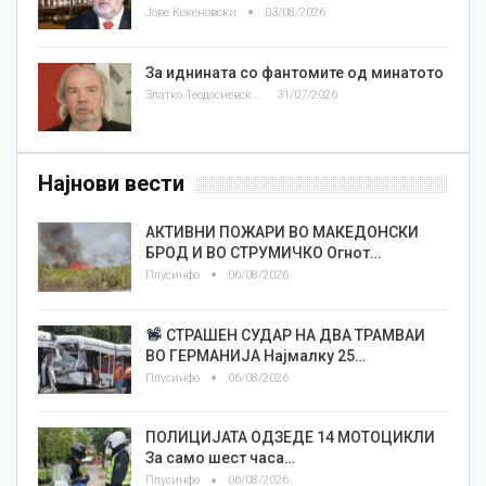
Јове Кекеновски
03/08/2026
За иднината со фантомите од минатото
Златко Теодосиевски
31/07/2026
Најнови вести
АКТИВНИ ПОЖАРИ ВО МАКЕДОНСКИ
БРОД И ВО СТРУМИЧКО Огнот…
Плусинфо
06/08/2026
СТРАШЕН СУДАР НА ДВА ТРАМВАИ
ВО ГЕРМАНИЈА Најмалку 25…
Плусинфо
06/08/2026
ПОЛИЦИЈАТА ОДЗЕДЕ 14 МОТОЦИКЛИ
За само шест часа…
Плусинфо
06/08/2026