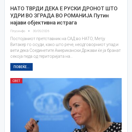
НАТО ТВРДИ ДЕКА Е РУСКИ ДРОНОТ ШТО
УДРИ ВО ЗГРАДА ВО РОМАНИЈА Путин
најави објективна истрага
Плусинфо
30/05/2026
Постојаниот претставник на САД во НАТО, Метју
Витакер го осуди, како што рече, неодговорниот упад и
вети дека Соединетите Американски Држави ќе ја бранат
секоја педа од територијата на…
ПОВЕЌЕ...
СВЕТ