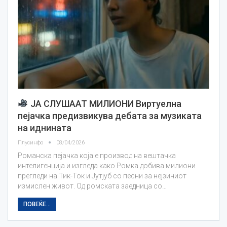
ЈА СЛУШААТ МИЛИОНИ Виртуелна
пејачка предизвикува дебата за музиката
на иднината
Плусинфо
08/04/2026
Романска пејачка која е производ на вештачка
интелигенција и изгледа како Ромка добива милиони
прегледи на Тик-Ток и Јутјуб со песни за нејзиниот
измислен живот. Од ромската заедница со…
ПОВЕЌЕ...