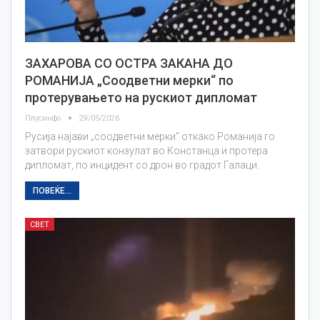
ЗАХАРОВА СО ОСТРА ЗАКАНА ДО
РОМАНИЈА „Соодветни мерки“ по
протерувањето на рускиот дипломат
Плусинфо
29/05/2026
Русија најави „соодветни мерки“ откако Романија го
затвори рускиот конзулат во Констанца и протера
дипломат, по инцидент со дрон во градот Галаци.
ПОВЕЌЕ...
СВЕТ