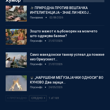
Хумор
ПРИРОДНА ПРОТИВ ВЕШТАЧКА
ИНТЕЛИГЕНЦИЈА • ЗНАЕ ЛИ НЕКОЈ…
Панорама
02/08/2026
Зошто мажот е љубоморен на момчето
што одржува базени?
Плусинфо
21/07/2026
Само македонски танкер успеал да помине
низ Ормускиот…
Плусинфо
21/07/2026
„НАРУШЕНИ МЕЃУЗАЈАЧКИ ОДНОСИ“ ВО
КУНОВО Два зајаци…
Плусинфо
24/05/2026
ПРЕТХОДНО
СЛЕДНО
1 of 169