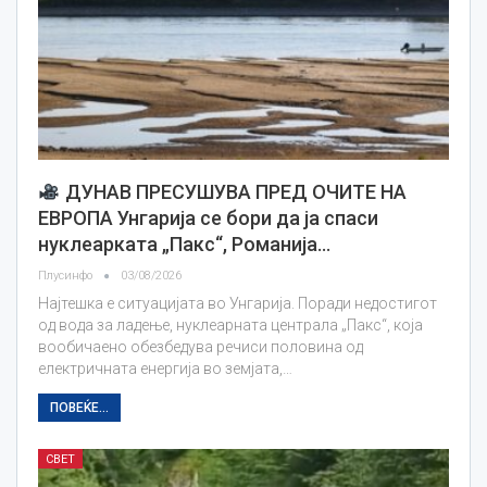
ДУНАВ ПРЕСУШУВА ПРЕД ОЧИТЕ НА
ЕВРОПА Унгарија се бори да ја спаси
нуклеарката „Пакс“, Романија…
Плусинфо
03/08/2026
Најтешка е ситуацијата во Унгарија. Поради недостигот
од вода за ладење, нуклеарната централа „Пакс“, која
вообичаено обезбедува речиси половина од
електричната енергија во земјата,…
ПОВЕЌЕ...
СВЕТ