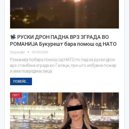
РУСКИ ДРОН ПАДНА ВРЗ ЗГРАДА ВО
РОМАНИЈА Букурешт бара помош од НАТО
Плусинфо
29/05/2026
Романија побара помош од НАТО по пад на руски дрон
врз станбена зграда во Галаци, при што избувна пожар
и има повредени лица.
ПОВЕЌЕ...
СВЕТ