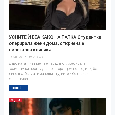
УСНИТЕ Ѝ БЕА КАКО НА ПАТКА Студентка
оперирала жени дома, откриена е
нелегална клиника
Плусинфо
30/04/2026
Девојката, чие име не е наведено, изведувала
козметички процедури во својот дом пет години, без
лиценца, без да ги заврши студиите и без никакво
овластување.
ПОВЕЌЕ...
СЦЕНА