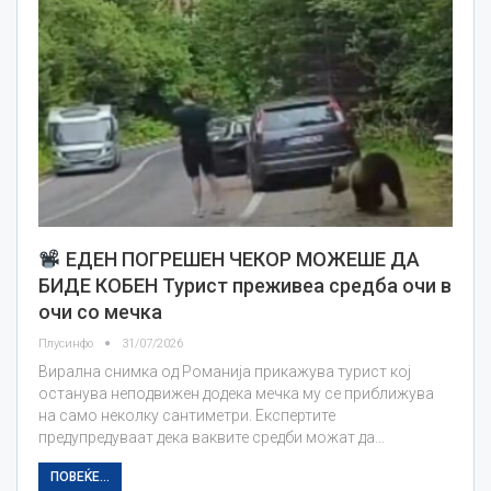
ЕДЕН ПОГРЕШЕН ЧЕКОР МОЖЕШЕ ДА
БИДЕ КОБЕН Турист преживеа средба очи в
очи со мечка
Плусинфо
31/07/2026
Вирална снимка од Романија прикажува турист кој
останува неподвижен додека мечка му се приближува
на само неколку сантиметри. Експертите
предупредуваат дека ваквите средби можат да…
ПОВЕЌЕ...