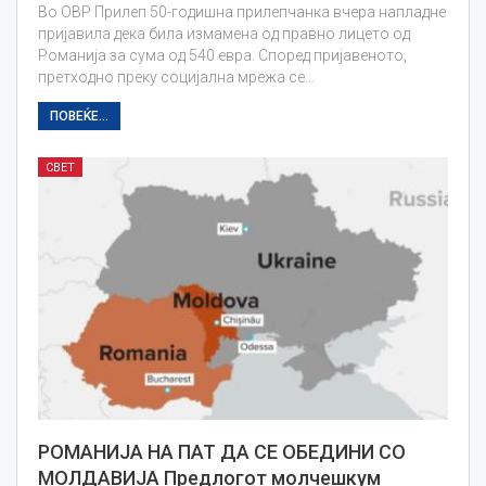
Во ОВР Прилеп 50-годишна прилепчанка вчера напладне
пријавила дека била измамена од правно лицето од
Романија за сума од 540 евра. Според пријавеното,
претходно преку социјална мрежа се…
ПОВЕЌЕ...
СВЕТ
РОМАНИЈА НА ПАТ ДА СЕ ОБЕДИНИ СО
МОЛДАВИЈА Предлогот молчешкум