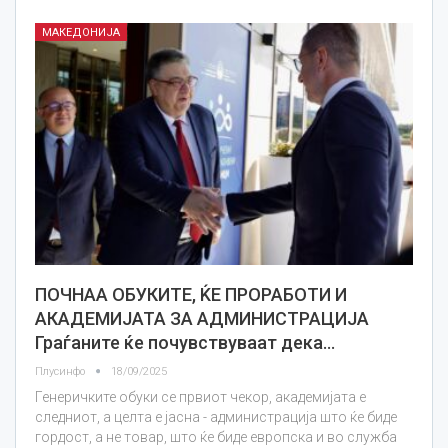
МАКЕДОНИЈА
ПОЧНАА ОБУКИТЕ, ЌЕ ПРОРАБОТИ И
АКАДЕМИЈАТА ЗА АДМИНИСТРАЦИЈА
Граѓаните ќе почувствуваат дека…
Плусинфо
18/09/2025
Генеричките обуки се првиот чекор, академијата е
следниот, а целта е јасна - администрација што ќе биде
гордост, а не товар, што ќе биде европска и во служба