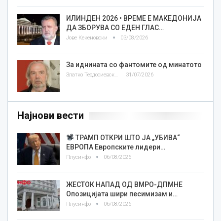
ИЛИНДЕН 2026 • ВРЕМЕ Е МАКЕДОНИЈА
ДА ЗБОРУВА СО ЕДЕН ГЛАС…
Јове Кекеновски
03/08/2026
За иднината со фантомите од минатото
Златко Теодосиевски
31/07/2026
Најнови вести
ТРАМП ОТКРИ ШТО ЈА „УБИВА“
ЕВРОПА Европските лидери…
Плусинфо
06/08/2026
ЖЕСТОК НАПАД ОД ВМРО-ДПМНЕ
Опозицијата шири песимизам и…
Плусинфо
06/08/2026