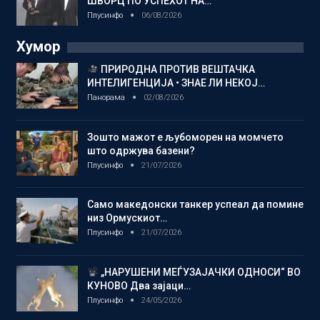
ШВОРЦ ПО УСПЕХОТ НА…
Плусинфо
06/08/2026
Хумор
ПРИРОДНА ПРОТИВ ВЕШТАЧКА
ИНТЕЛИГЕНЦИЈА • ЗНАЕ ЛИ НЕКОЈ…
Панорама
02/08/2026
Зошто мажот е љубоморен на момчето
што одржува базени?
Плусинфо
21/07/2026
Само македонски танкер успеал да помине
низ Ормускиот…
Плусинфо
21/07/2026
„НАРУШЕНИ МЕЃУЗАЈАЧКИ ОДНОСИ“ ВО
КУНОВО Два зајаци…
Плусинфо
24/05/2026