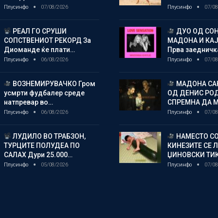
Плусинфо
07/08/2026
Плусинфо
07/08
РЕАЛ ГО СРУШИ
ДУО ОД СОН
СОПСТВЕНИОТ РЕКОРД За
МАДОНА И КА
Диоманде ќе плати…
Прва заедничк
Плусинфо
06/08/2026
Плусинфо
07/08
ВОЗНЕМИРУВАЧКО Гром
МАДОНА СА
усмрти фудбалер среде
ОД ДЕНИС РО
натпревар во…
СПРЕМНА ДА 
Плусинфо
06/08/2026
Плусинфо
07/08
ЛУДИЛО ВО ТРАБЗОН,
НАМЕСТО СО
ТУРЦИТЕ ПОЛУДЕА ПО
КИНЕЗИТЕ СЕ 
САЛАХ Дури 25.000…
ЏИНОВСКИ ТИ
Плусинфо
05/08/2026
Плусинфо
07/08