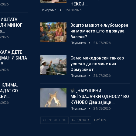
НЕКОЈ…
/2026
Панорама
02/08/2026
ИШТАТА:
ЈЛИ МИНОГ
Зошто мажот е љубоморен
а…
на момчето што одржува
базени?
/2026
Плусинфо
21/07/2026
КАЛА ДЕТЕ
ДМАН И БИЛА
Само македонски танкер
МУ…
успеал да помине низ
Ормускиот…
/2026
Плусинфо
21/07/2026
 КЛИМА,
ЛАДАТ СО
„НАРУШЕНИ
КВИ…
МЕЃУЗАЈАЧКИ ОДНОСИ“ ВО
КУНОВО Два зајаци…
/2026
Плусинфо
24/05/2026
ПРЕТХОДНО
СЛЕДНО
1 of 169