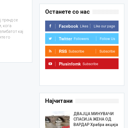
Останете со нас
 тренд се
Facebook
Likes
Like our page
, кога
либатот кај
ите го
Twitter
Followers
Follow Us
RSS
Subscribe
Subscribe
Plusinfomk
Subscribe
Subscribe
Најчитани
ДВАЈЦА МИНУВАЧИ
СПАСИЈА ЖЕНА ОД
ВАРДАР Храбра акција