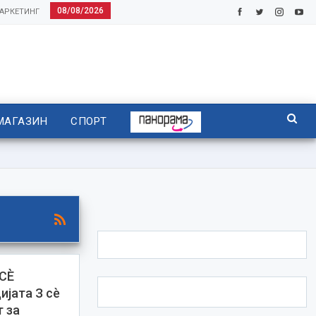
08/08/2026
АРКЕТИНГ
МАГАЗИН
СПОРТ
СЀ
јата З сè
т за