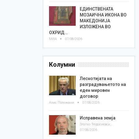
ЕДИНСТВЕНАТА
МОЗАИЧНА ИКОНА ВО
МАКЕДОНИЈА
ИЗЛОЖЕНА ВО
ОХРИД…
МИА
07/08/2026
Колумни
Леснотијата на
разградувањетото на
еден мировен
договор
Азис Положани
07/08/2026
Исправена земја
Златко Теодосиевски
07/08/2026