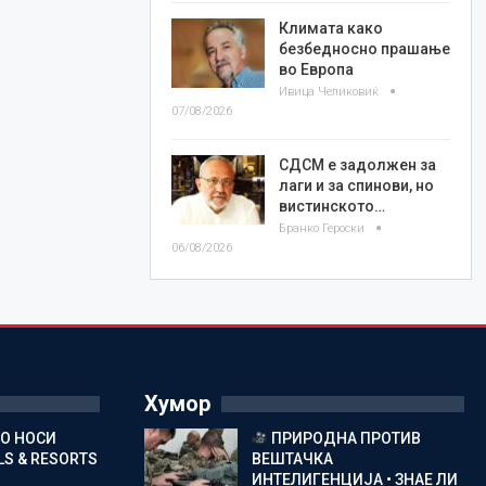
Климата како
безбедносно прашање
во Европа
Ивица Челиковиќ
07/08/2026
СДСМ е задолжен за
лаги и за спинови, но
вистинското…
Бранко Героски
06/08/2026
Хумор
ГО НОСИ
ПРИРОДНА ПРОТИВ
S & RESORTS
ВЕШТАЧКА
ИНТЕЛИГЕНЦИЈА • ЗНАЕ ЛИ