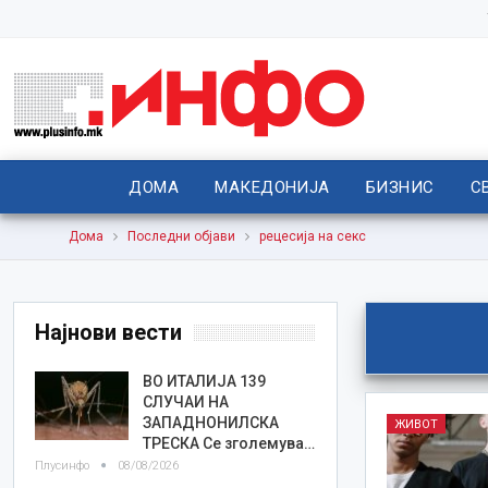
ДОМА
МАКЕДОНИЈА
БИЗНИС
С
Дома
Последни објави
рецесија на секс
Најнови вести
ВО ИТАЛИЈА 139
СЛУЧАИ НА
ЗАПАДНОНИЛСКА
ЖИВОТ
ТРЕСКА Се зголемува…
Плусинфо
08/08/2026