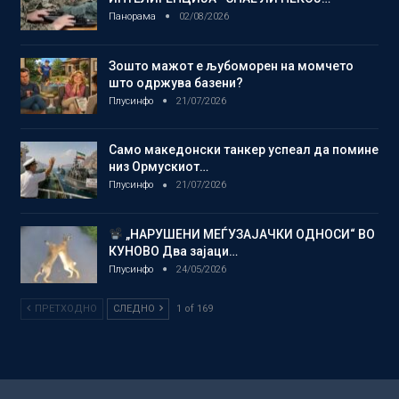
Панорама
02/08/2026
Зошто мажот е љубоморен на момчето
што одржува базени?
Плусинфо
21/07/2026
Само македонски танкер успеал да помине
низ Ормускиот…
Плусинфо
21/07/2026
„НАРУШЕНИ МЕЃУЗАЈАЧКИ ОДНОСИ“ ВО
КУНОВО Два зајаци…
Плусинфо
24/05/2026
ПРЕТХОДНО
СЛЕДНО
1 of 169