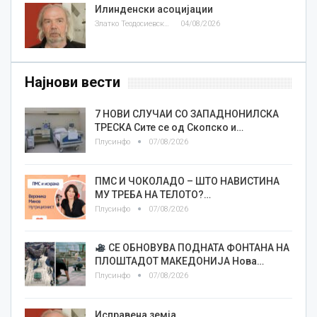
Илинденски асоцијации
Златко Теодосиевски
04/08/2026
Најнови вести
7 НОВИ СЛУЧАИ СО ЗАПАДНОНИЛСКА
ТРЕСКА Сите се од Скопско и…
Плусинфо
07/08/2026
ПМС И ЧОКОЛАДО – ШТО НАВИСТИНА
МУ ТРЕБА НА ТЕЛОТО?…
Плусинфо
07/08/2026
СЕ ОБНОВУВА ПОДНАТА ФОНТАНА НА
ПЛОШТАДОТ МАКЕДОНИЈА Нова…
Плусинфо
07/08/2026
Исправена земја