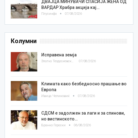
ДВАЈЦА МИНУВАЧИ СПАСИЈА ЖЕНА ОД
ВАРДАР Храбра акција кај…
Плусинфо
07/08/2026
Колумни
Исправена земја
Златко Теодосиевски
07/08/2026
Климата како безбедносно прашање во
Европа
Ивица Челиковиќ
07/08/2026
СДСМ е задолжен за лаги и за спинови,
но вистинското…
Бранко Героски
06/08/2026