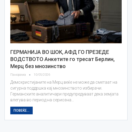
ГЕРМАНИЈА ВО ШОК, АФД ГО ПРЕЗЕДЕ
ВОДСТВОТО Анкетите го тресат Берлин,
Мерц без мнозинство
Панорама
10/05/2026
Демохристијаните на Мерц веќе не може да сметаат на
сигурна поддршка кај мнозинството избирачи.
Германските аналитичари предупредуваат дека земјата
влегува во период на сериозна…
ПОВЕЌЕ...