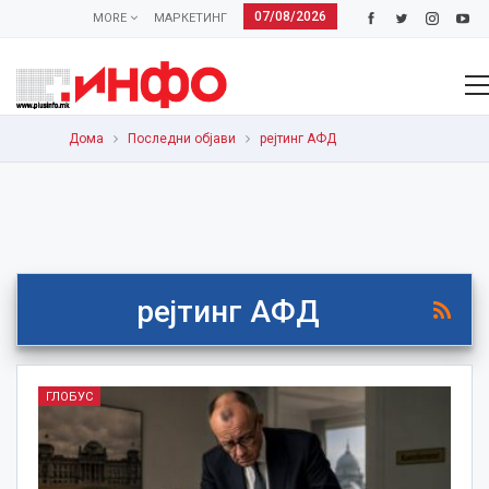
07/08/2026
MORE
МАРКЕТИНГ
Дома
Последни објави
рејтинг АФД
рејтинг АФД
ГЛОБУС