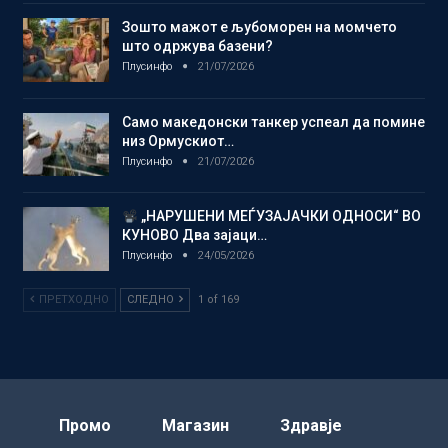
Зошто мажот е љубоморен на момчето
што одржува базени?
Плусинфо
21/07/2026
Само македонски танкер успеал да помине
низ Ормускиот…
Плусинфо
21/07/2026
„НАРУШЕНИ МЕЃУЗАЈАЧКИ ОДНОСИ“ ВО
КУНОВО Два зајаци…
Плусинфо
24/05/2026
ПРЕТХОДНО
СЛЕДНО
1 of 169
Промо
Магазин
Здравје