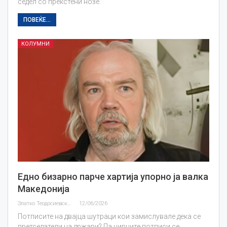
седел со прекстени нозе.
ПОВЕЌЕ...
КОЛУМНИ
Едно бизарно парче хартија упорно ја валка
Македонија
Златко Теодосиевски
12/06/2026
Потписите на двајца шутраци кои замислувале дека се
претседатели на држави? Па нивните потписи се