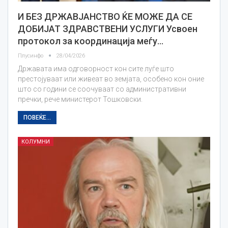
И БЕЗ ДРЖАВЈАНСТВО ЌЕ МОЖЕ ДА СЕ
ДОБИЈАТ ЗДРАВСТВЕНИ УСЛУГИ Усвоен
протокол за координација меѓу…
Плусинфо
28/04/2026
Државата има одговорност кон сите луѓе што
престојуваат или живеат во земјата, особено кон оние
што со години се соочуваат со административни
пречки, рече министерот Тошковски.
ПОВЕЌЕ...
КОЛУМНИ