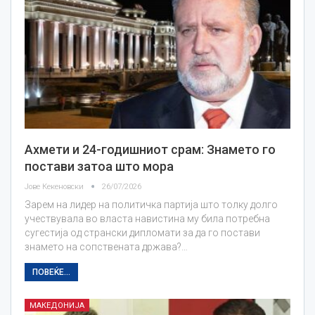
Ахмети и 24-годишниот срам: Знамето го
постави затоа што мора
Јове Кекеновски
26/07/2026
Зарем на лидер на политичка партија што толку долго
учествувала во власта навистина му била потребна
сугестија од странски дипломати за да го постави
знамето на сопствената држава?…
ПОВЕЌЕ...
МАКЕДОНИЈА