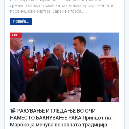
државно валидни само за на некаква мрсна сметка во
провинциска биртија. Зарем не треба…
ПОВЕЌЕ...
СВЕТ
РАКУВАЊЕ И ГЛЕДАЊЕ ВО ОЧИ
НАМЕСТО БАКНУВАЊЕ РАКА Принцот на
Мароко ја менува вековната традиција