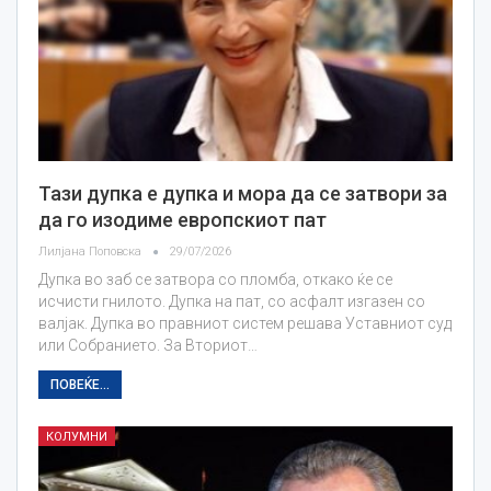
Тази дупка е дупка и мора да се затвори за
да го изодиме европскиот пат
Лилјана Поповска
29/07/2026
Дупка во заб се затвора со пломба, откако ќе се
исчисти гнилото. Дупка на пат, со асфалт изгазен со
валјак. Дупка во правниот систем решава Уставниот суд
или Собранието. За Вториот…
ПОВЕЌЕ...
КОЛУМНИ