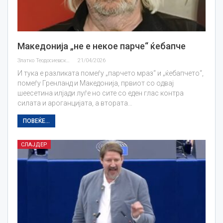
Македонија „не е некое парче“ ќебапче
Златко Теодосиевски
21/04/2026
И тука е разликата помеѓу „парчето мраз“ и „ќебапчето“,
помеѓу Гренланд и Македонија, првиот со одвај
шеесетина илјади луѓе но сите со еден глас контра
силата и ароганцијата, а втората…
ПОВЕЌЕ...
СЛАЈДЕР