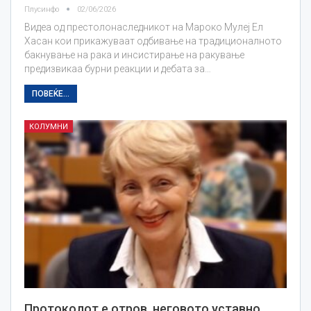
Плусинфо
02/06/2026
Видеа од престолонаследникот на Мароко Мулеј Ел
Хасан кои прикажуваат одбивање на традиционалното
бакнување на рака и инсистирање на ракување
предизвикаа бурни реакции и дебата за…
ПОВЕЌЕ...
КОЛУМНИ
Протоколот е отров, неговото уставно