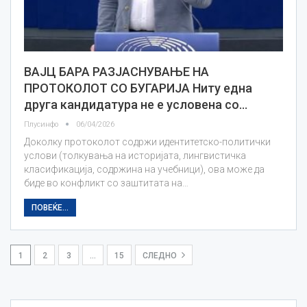
ВАЈЦ БАРА РАЗЈАСНУВАЊЕ НА
ПРОТОКОЛОТ СО БУГАРИЈА Ниту една
друга кандидатура не e условена со…
Плусинфо
06/04/2026
Доколку протоколот содржи идентитетско-политички
услови (толкувања на историјата, лингвистичка
класификација, содржина на учебници), ова може да
биде во конфликт со заштитата на…
ПОВЕЌЕ...
1
2
3
…
15
СЛЕДНО