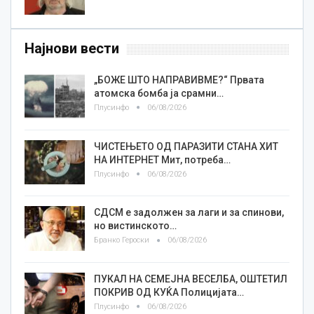
Најнови вести
„БОЖЕ ШТО НАПРАВИВМЕ?“ Првата
атомска бомба ја срамни…
Плусинфо
06/08/2026
ЧИСТЕЊЕТО ОД ПАРАЗИТИ СТАНА ХИТ
НА ИНТЕРНЕТ Мит, потреба…
Плусинфо
06/08/2026
СДСМ е задолжен за лаги и за спинови,
но вистинското…
Бранко Героски
06/08/2026
ПУКАЛ НА СЕМЕЈНА ВЕСЕЛБА, ОШТЕТИЛ
ПОКРИВ ОД КУЌА Полицијата…
Плусинфо
06/08/2026