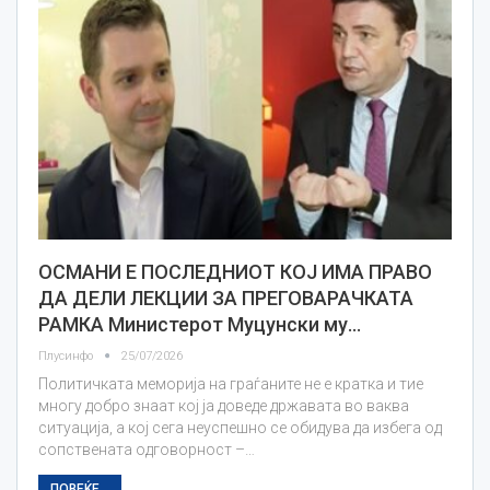
ОСМАНИ Е ПОСЛЕДНИОТ КОЈ ИМА ПРАВО
ДА ДЕЛИ ЛЕКЦИИ ЗА ПРЕГОВАРАЧКАТА
РАМКА Министерот Муцунски му…
Плусинфо
25/07/2026
Политичката меморија на граѓаните не е кратка и тие
многу добро знаат кој ја доведе државата во ваква
ситуација, а кој сега неуспешно се обидува да избега од
сопствената одговорност –…
ПОВЕЌЕ...