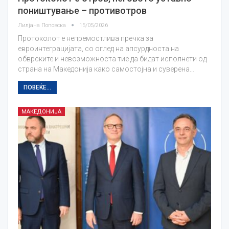
поништување – противотров
Лилјана Поповска
15/05/2026
Протоколот е непремостлива пречка за
евроинтеграцијата, со оглед на апсурдноста на
обврските и невозможноста тие да бидат исполнети од
страна на Македонија како самостојна и суверена…
ПОВЕЌЕ...
МАКЕДОНИЈА