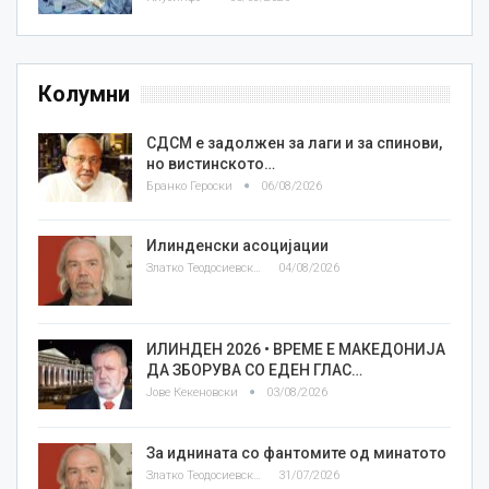
Колумни
СДСМ е задолжен за лаги и за спинови,
но вистинското…
Бранко Героски
06/08/2026
Илинденски асоцијации
Златко Теодосиевски
04/08/2026
ИЛИНДЕН 2026 • ВРЕМЕ Е МАКЕДОНИЈА
ДА ЗБОРУВА СО ЕДЕН ГЛАС…
Јове Кекеновски
03/08/2026
За иднината со фантомите од минатото
Златко Теодосиевски
31/07/2026