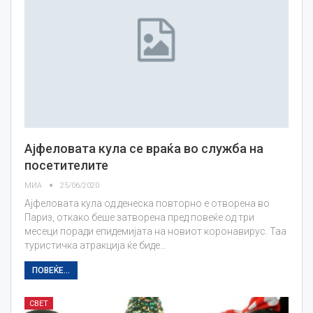
Ајфеловата кула се враќа во служба на
посетителите
МИА
25/06/2020
Ајфеловата кула од денеска повторно е отворена во
Париз, откако беше затворена пред повеќе од три
месеци поради епидемијата на новиот коронавирус. Таа
туристичка атракција ќе биде…
ПОВЕЌЕ...
СВЕТ