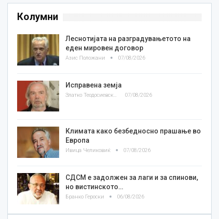
Колумни
Леснотијата на разградувањетото на
еден мировен договор
Азис Положани
07/08/2026
Исправена земја
Златко Теодосиевски
07/08/2026
Климата како безбедносно прашање во
Европа
Ивица Челиковиќ
07/08/2026
СДСМ е задолжен за лаги и за спинови,
но вистинското…
Бранко Героски
06/08/2026