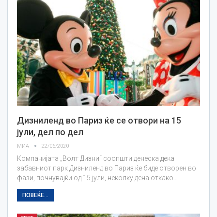
Дизниленд во Париз ќе се отвори на 15
јули, дел по дел
МИА
22/06/2020
Компанијата „Волт Дизни“ соопшти денеска дека
забавниот парк Дизниленд во Париз ќе биде отворен во
фази, почнувајќи од 15 јули, неколку дена откако…
ПОВЕЌЕ...