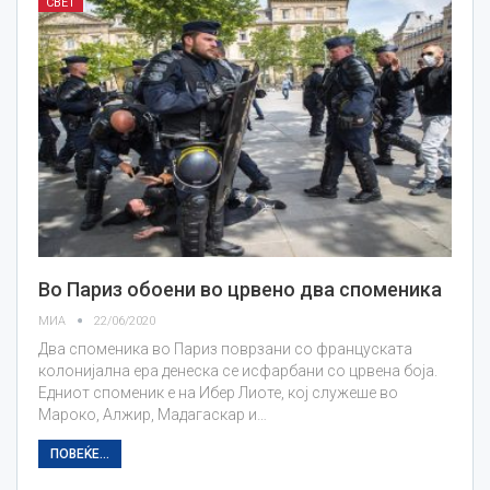
СВЕТ
Во Париз обоени во црвено два споменика
МИА
22/06/2020
Два споменика во Париз поврзани со француската
колонијална ера денеска се исфарбани со црвена боја.
Едниот споменик е на Ибер Лиоте, кој служеше во
Мароко, Алжир, Мадагаскар и…
ПОВЕЌЕ...