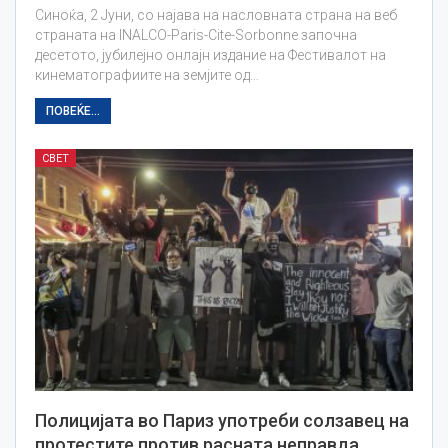
Синоќа, 2 Јуни, со најава на насловната страна на веб
страната на INALCO-Paris-Cite-Sorbonne започна
десетото, јубилејно онлајн издание на Фестивалот на
кинематографиите на земјите од…
ПОВЕЌЕ...
СВЕТ
Полицијата во Париз употреби солзавец на
протестите против расната неправда