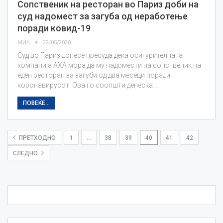
Сопственик на ресторан во Париз доби на
суд надомест за загуба од неработење
поради ковид-19
МИА
22/05/2020
Суд во Париз донесе пресуда дека осигурителната
компанија AXA мора да му надомести на сопственик на
еден ресторан за загуби од два месеци поради
коронавирусот. Ова го соопшти денеска…
ПОВЕЌЕ...
ПРЕТХОДНО
1
…
38
39
40
41
42
СЛЕДНО