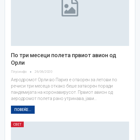
По три месеци полета првиот авион од
Орли
Плусинфо
26/06/2020
Аеродромот Орли во Париз е отворен за летови по
речиси три месеца откако беше затворен поради
пандемијата на коронавирусот. Првиот авион од
аеродромот полета рано утринава, јави…
ПОВЕЌЕ...
СВЕТ