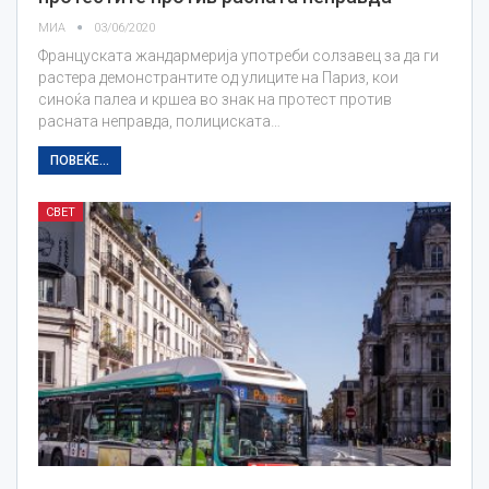
МИА
03/06/2020
Француската жандармерија употреби солзавец за да ги
растера демонстрантите од улиците на Париз, кои
синоќа палеа и кршеа во знак на протест против
расната неправда, полициската…
ПОВЕЌЕ...
СВЕТ