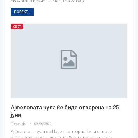
економија Бруно Ле Мер, тоа ќе биде…
ПОВЕЌЕ...
СВЕТ
Ајфеловата кула ќе биде отворена на 25
јуни
Плусинфо
09/06/2020
Ајфеловата кула во Париз повторно ќе ги отвори
вратите за посетителите на 25 јуни, по најдолгото