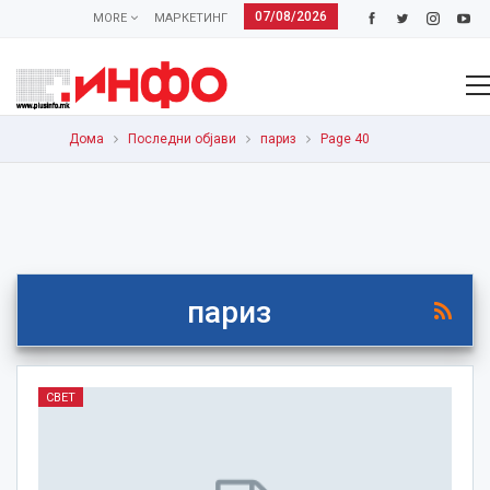
07/08/2026
MORE
МАРКЕТИНГ
Дома
Последни објави
париз
Page 40
париз
СВЕТ