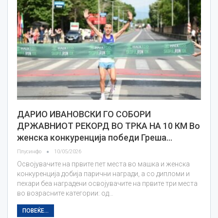
ДАРИО ИВАНОВСКИ ГО СОБОРИ
ДРЖАВНИОТ РЕКОРД ВО ТРКА НА 10 КМ Во
женска конкуренција победи Греша…
Плусинфо
10/05/2026
Освојувачите на првите пет места во машка и женска
конкуренција добија парични награди, а со дипломи и
пехари беа наградени освојувачите на првите три места
во возрасните категории: од…
ПОВЕЌЕ...