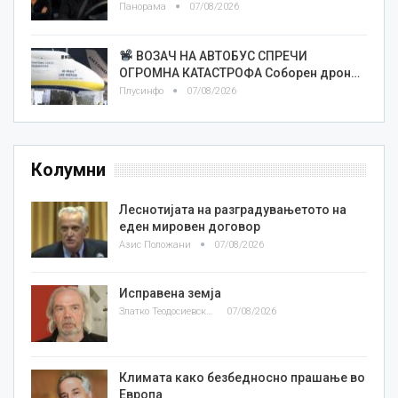
Панорама
07/08/2026
ВОЗАЧ НА АВТОБУС СПРЕЧИ
ОГРОМНА КАТАСТРОФА Соборен дрон…
Плусинфо
07/08/2026
Колумни
Леснотијата на разградувањетото на
еден мировен договор
Азис Положани
07/08/2026
Исправена земја
Златко Теодосиевски
07/08/2026
Климата како безбедносно прашање во
Европа