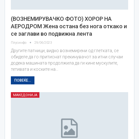
(ВОЗНЕМИРУВАЧКО ФОТО) ХОРОР НА
АЕРОДРОМ Жена остана без нога откако и
се заглави во подвижна лента
Плусинфо
29/06/2023
Другите патници, видно вознемирени од глетката, се
обиделе да го притиснат прекинувачот за итни случаи
додека машината продолжила да ги кине мускулите,
тетивата и коските на…
ПОВЕЌЕ...
МАКЕДОНИЈА