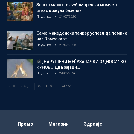
Зошто мажот е љубоморен на момчето
што одржува базени?
Плусинфо
21/07/2026
Само македонски танкер успеал да помине
низ Ормускиот…
Плусинфо
21/07/2026
„НАРУШЕНИ МЕЃУЗАЈАЧКИ ОДНОСИ“ ВО
КУНОВО Два зајаци…
Плусинфо
24/05/2026
ПРЕТХОДНО
СЛЕДНО
1 of 169
Промо
Магазин
Здравје