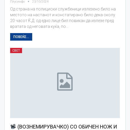
Плусинфо
23/10/2024
Од страна на полициски службеници излезено било на
местото на настанот и констатирано било дека околу
20 часот Ќ.Д. од едно лице бил повикан да излезе пред
вратата од неговата куќа, по…
ПОВЕЌЕ...
СВЕТ
(ВОЗНЕМИРУВАЧКО) СО ОБИЧЕН НОЖ И