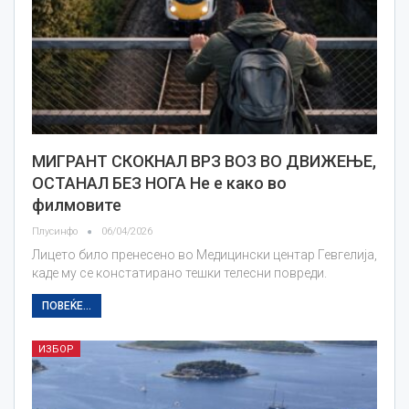
МИГРАНТ СКОКНАЛ ВРЗ ВОЗ ВО ДВИЖЕЊЕ,
ОСТАНАЛ БЕЗ НОГА Не е како во
филмовите
Плусинфо
06/04/2026
Лицето било пренесено во Медицински центар Гевгелија,
каде му се констатирано тешки телесни повреди.
ПОВЕЌЕ...
ИЗБОР