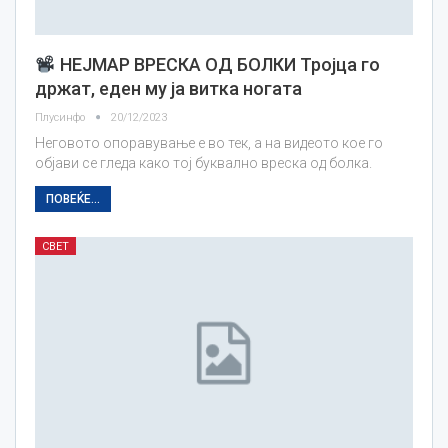
НЕЈМАР ВРЕСКА ОД БОЛКИ Тројца го
држат, еден му ја витка ногата
Плусинфо
20/12/2023
Неговото опоравување е во тек, а на видеото кое го
објави се гледа како тој буквално вреска од болка.
ПОВЕЌЕ...
СВЕТ