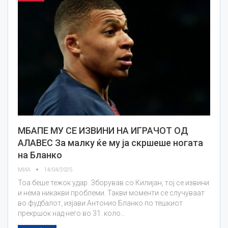
МБАПЕ МУ СЕ ИЗВИНИ НА ИГРАЧОТ ОД
АЛАВЕС За малку ќе му ја скршеше ногата
на Бланко
МИА
14/04/2025
Тоа беше тежок удар. Зборував со Килијан, тој се извини
и нема никакви проблеми. Такви моменти се случуваат
во фудбалот, изјави Антонио Бланко по тешкиот
прекршок над него во 31. коло…