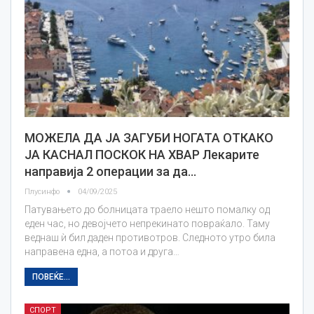
МОЖЕЛА ДА ЈА ЗАГУБИ НОГАТА ОТКАКО
ЈА КАСНАЛ ПОСКОК НА ХВАР Лекарите
направија 2 операции за да…
Плусинфо
04/09/2025
Патувањето до болницата траело нешто помалку од
еден час, но девојчето непрекинато повраќало. Таму
веднаш ѝ бил даден противотров. Следното утро била
направена една, а потоа и друга…
ПОВЕЌЕ...
СПОРТ