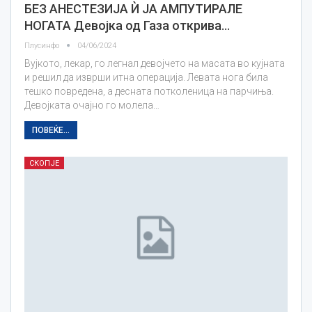
БЕЗ АНЕСТЕЗИЈА Ѝ ЈА АМПУТИРАЛЕ
НОГАТА Девојка од Газа открива…
Плусинфо
04/06/2024
Вујкото, лекар, го легнал девојчето на масата во кујната
и решил да изврши итна операција. Левата нога била
тешко повредена, а десната потколеница на парчиња.
Девојката очајно го молела…
ПОВЕЌЕ...
СКОПЈЕ