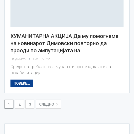
ХУМАНИТАРНА АКЦИЈА Да му помогнеме
на новинарот Димовски повторно да
прооди по ампутацијата на…
Плусинфо
09/11/2022
Средства требаат за лекување и протеза, како и за
рехабилитација.
ПОВЕЌЕ...
1
2
3
СЛЕДНО