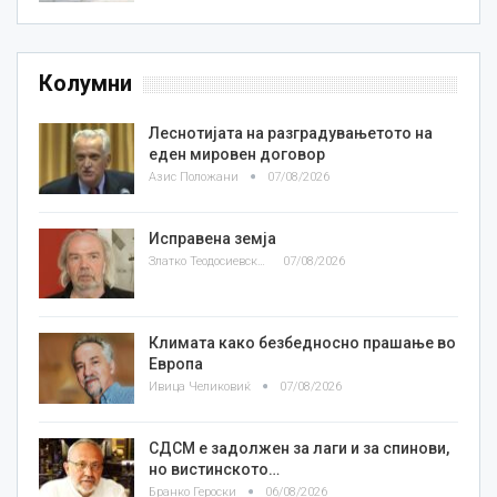
Колумни
Леснотијата на разградувањетото на
еден мировен договор
Азис Положани
07/08/2026
Исправена земја
Златко Теодосиевски
07/08/2026
Климата како безбедносно прашање во
Европа
Ивица Челиковиќ
07/08/2026
СДСМ е задолжен за лаги и за спинови,
но вистинското…
Бранко Героски
06/08/2026