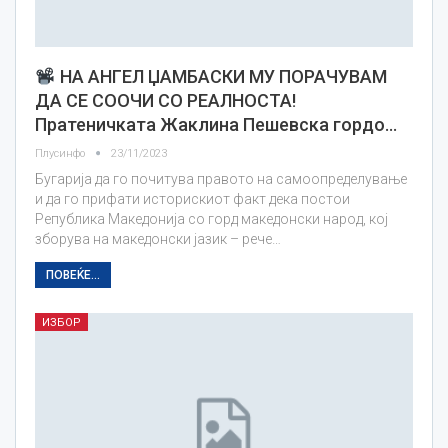
НА АНГЕЛ ЏАМБАСКИ МУ ПОРАЧУВАМ
ДА СЕ СООЧИ СО РЕАЛНОСТА!
Пратеничката Жаклина Пешевска гордо…
Плусинфо
23/11/2023
Бугарија да го почитува правото на самоопределување
и да го прифати историскиот факт дека постои
Република Македонија со горд македонски народ, кој
зборува на македонски јазик – рече…
ПОВЕЌЕ...
ИЗБОР