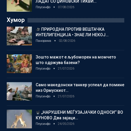
ЛАДАТ СО ЏИНОВСКИ ТИКВИ…
Плусинфо
07/08/2026
Хумор
ПРИРОДНА ПРОТИВ ВЕШТАЧКА
ИНТЕЛИГЕНЦИЈА • ЗНАЕ ЛИ НЕКОЈ…
Панорама
02/08/2026
Зошто мажот е љубоморен на момчето
што одржува базени?
Плусинфо
21/07/2026
Само македонски танкер успеал да помине
низ Ормускиот…
Плусинфо
21/07/2026
„НАРУШЕНИ МЕЃУЗАЈАЧКИ ОДНОСИ“ ВО
КУНОВО Два зајаци…
Плусинфо
24/05/2026