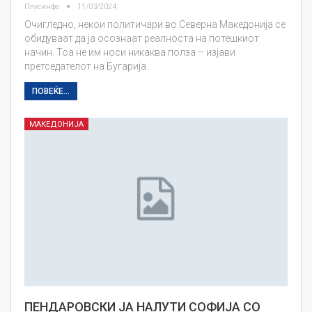
Плусинфо
11/03/2024
Очигледно, некои политичари во Cеверна Македонија се
обидуваат да ја осознаат реалноста на потешкиот
начин. Тоа не им носи никаква полза – изјави
претседателот на Бугарија.
ПОВЕЌЕ...
МАКЕДОНИЈА
ПЕНДАРОВСКИ ЈА НАЛУТИ СОФИЈА СО