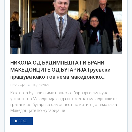
НИКОЛА ОД БУДИМПЕШТА ГИ БРАНИ
МАКЕДОНЦИТЕ ОД БУГАРИЈА Груевски
прашува како тоа нема македонско…
Плусинфо
18/01/2022
Како тоа Бугарија има право да бара да се менува
уставот на Македонија за да се вметнат македонските
граѓани со бугарска самосвест во истиот, а темата за
Македонците во Бугарија не…
ПОВЕЌЕ...