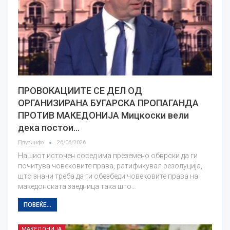
ПРОВОКАЦИИТЕ СЕ ДЕЛ ОД
ОРГАНИЗИРАНА БУГАРСКА ПРОПАГАНДА
ПРОТИВ МАКЕДОНИЈА Мицкоски вели
дека постои…
Плусинфо
26/06/2026
Нашиот источен сосед има преземено обврски да ги
почитува човековите права, ратификувал резолуција,
што значи треба да ги обезбеди човековите права на
македонската заедница така што…
ПОВЕЌЕ...
МАКЕДОНИЈА