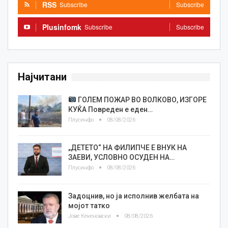
RSS
Subscribe
Subscribe
Plusinfomk
Subscribe
Subscribe
Најчитани
ГОЛЕМ ПОЖАР ВО ВОЛКОВО, ИЗГОРЕ
КУЌА Повреден е еден…
Плусинфо
08/08/2026
„ДЕТЕТО“ НА ФИЛИПЧЕ Е ВНУК НА
ЗАЕВИ, УСЛОВНО ОСУДЕН НА…
Плусинфо
08/08/2026
Задоцнив, но ја исполнив желбата на
мојот татко
Јове Кекеновски
08/08/2026