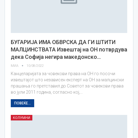
БУГАРИЈА ИМА ОБВРСКА ДА ГИ ШТИТИ
МАЛЦИНСТВАТА Извештај на ОН потврдува
дека Софија негира македонско…
МИА
10/08/2022
Канцеларијата за човекови права на ОН го посочи
извештајот што независен експерт на ОН за малцински
прашања го претставил до Советот за човекови права
во јули 2011 година, согласно кој,…
ПОВЕЌЕ...
КОЛУМНИ