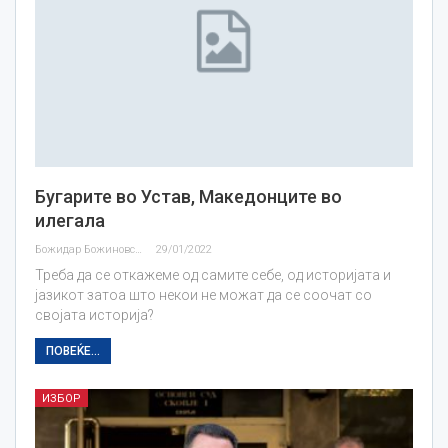
Бугарите во Устав, Македонците во
илегала
Божидар Божиновски
29/01/2022
Треба да се откажеме од самите себе, од историјата и
јазикот затоа што некои не можат да се соочат со
својата историја?
ПОВЕЌЕ...
ИЗБОР