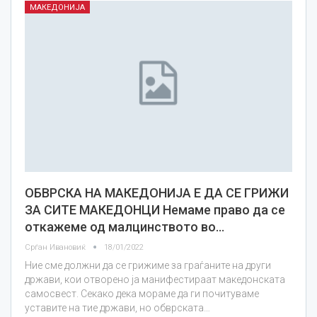
МАКЕДОНИЈА
ОБВРСКА НА МАКЕДОНИЈА Е ДА СЕ ГРИЖИ
ЗА СИТЕ МАКЕДОНЦИ Немаме право да се
откажеме од малцинството во…
Срѓан Ивановиќ
18/01/2022
Ние сме должни да се грижиме за граѓаните на други
држави, кои отворено ја манифестираат македонската
самосвест. Секако дека мораме да ги почитуваме
уставите на тие држави, но обврската…