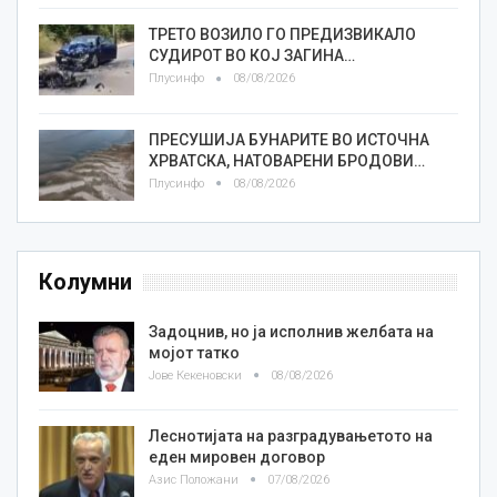
ТРЕТО ВОЗИЛО ГО ПРЕДИЗВИКАЛО
СУДИРОТ ВО КОЈ ЗАГИНА…
Плусинфо
08/08/2026
ПРЕСУШИЈА БУНАРИТЕ ВО ИСТОЧНА
ХРВАТСКА, НАТОВАРЕНИ БРОДОВИ…
Плусинфо
08/08/2026
Колумни
Задоцнив, но ја исполнив желбата на
мојот татко
Јове Кекеновски
08/08/2026
Леснотијата на разградувањетото на
еден мировен договор
Азис Положани
07/08/2026