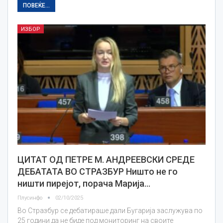
ПОВЕЌЕ...
ИЗБОР
ЦИТАТ ОД ПЕТРЕ М. АНДРЕЕВСКИ СРЕДЕ
ДЕБАТАТА ВО СТРАЗБУР Ништо не го
ништи пирејот, порача Марија…
Плусинфо
02/10/2025
Во Стразбур се дебатираше дали Бугарија заслужува по
25 години да не биде под мониторинг на своите