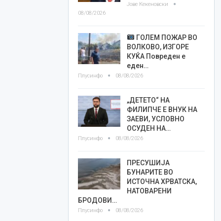
Јове Кекеновски
08/08/2026
ГОЛЕМ ПОЖАР ВО
ВОЛКОВО, ИЗГОРЕ
КУЌА Повреден е
еден…
Плусинфо
08/08/2026
„ДЕТЕТО“ НА
ФИЛИПЧЕ Е ВНУК НА
ЗАЕВИ, УСЛОВНО
ОСУДЕН НА…
Плусинфо
08/08/2026
ПРЕСУШИЈА
БУНАРИТЕ ВО
ИСТОЧНА ХРВАТСКА,
НАТОВАРЕНИ
БРОДОВИ…
Плусинфо
08/08/2026