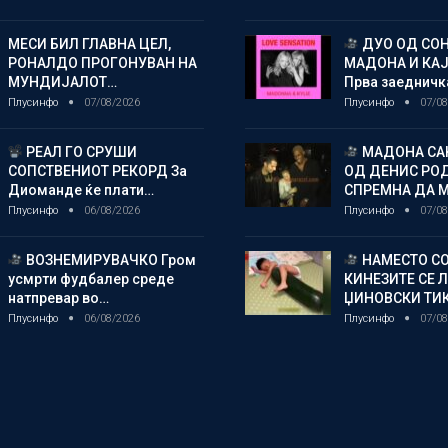
МЕСИ БИЛ ГЛАВНА ЦЕЛ,
ДУО ОД СОН
РОНАЛДО ПРОГОНУВАН НА
МАДОНА И КА
МУНДИЈАЛОТ…
Прва заедничк
Плусинфо
07/08/2026
Плусинфо
07/08
РЕАЛ ГО СРУШИ
МАДОНА СА
СОПСТВЕНИОТ РЕКОРД За
ОД ДЕНИС РО
Диоманде ќе плати…
СПРЕМНА ДА 
Плусинфо
06/08/2026
Плусинфо
07/08
ВОЗНЕМИРУВАЧКО Гром
НАМЕСТО СО
усмрти фудбалер среде
КИНЕЗИТЕ СЕ 
натпревар во…
ЏИНОВСКИ ТИ
Плусинфо
06/08/2026
Плусинфо
07/08