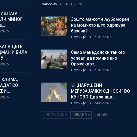
Панорама
02/08/2026
ИШТАТА:
ЈЛИ МИНОГ
Зошто мажот е љубоморен
а…
на момчето што одржува
базени?
/2026
Плусинфо
21/07/2026
КАЛА ДЕТЕ
ДМАН И БИЛА
Само македонски танкер
МУ…
успеал да помине низ
Ормускиот…
/2026
Плусинфо
21/07/2026
 КЛИМА,
ЛАДАТ СО
„НАРУШЕНИ
КВИ…
МЕЃУЗАЈАЧКИ ОДНОСИ“ ВО
КУНОВО Два зајаци…
/2026
Плусинфо
24/05/2026
ПРЕТХОДНО
СЛЕДНО
1 of 169