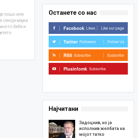
Останете со нас
де лошо или
 секоја мајка
иното бебе и
Facebook
Likes
Like our page
етето.
Twitter
Followers
Follow Us
RSS
Subscribe
Subscribe
Plusinfomk
Subscribe
Subscribe
Најчитани
Задоцнив, но ја
исполнив желбата на
мојот татко