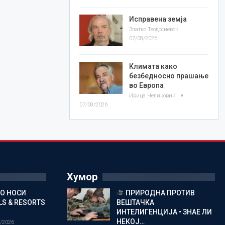
Исправена земја
Златко Теодосиевски
07/08/2026
Климата како
безбедносно прашање
во Европа
Ивица Челиковиќ
07/08/2026
Хумор
ГО НОСИ
ПРИРОДНА ПРОТИВ
S & RESORTS
ВЕШТАЧКА
ИНТЕЛИГЕНЦИЈА • ЗНАЕ ЛИ
НЕКОЈ…
/2026