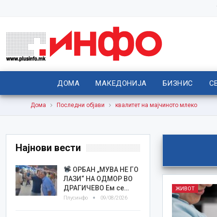
ДОМА
МАКЕДОНИЈА
БИЗНИС
С
Дома
Последни објави
квалитет на мајчиното млеко
Најнови вести
ОРБАН „МУВА НЕ ГО
ЛАЗИ“ НА ОДМОР ВО
ДРАГИЧЕВО Ем се…
ЖИВОТ
Плусинфо
09/08/2026