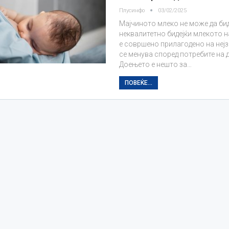
Плусинфо
03/02/2025
Мајчиното млеко не може да би
неквалитетно бидејќи млекото на
е совршено прилагодено на нејз
се менува според потребите на д
Доењето е нешто за…
ПОВЕЌЕ...