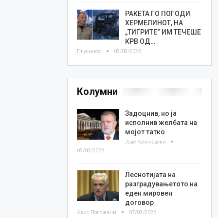
РАКЕТА ГО ПОГОДИ
ХЕРМЕЛИНОТ, НА
„ТИГРИТЕ“ ИМ ТЕЧЕШЕ
КРВ ОД…
Плусинфо
08/08/2026
Колумни
Задоцнив, но ја
исполнив желбата на
мојот татко
Јове Кекеновски
08/08/2026
Леснотијата на
разградувањетото на
еден мировен
договор
Азис Положани
07/08/2026