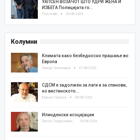
УАПСЕН ВОЗАЧОТ ШТО УДРИ ЖЕНА И
ИЗБЕГА Полицијата го…
Плусинфо
06/08/2026
Колумни
Климата како безбедносно прашање во
Европа
Ивица Челиковиќ
07/08/2026
СДСМ е задолжен за лаги и за спинови,
но вистинското…
Бранко Героски
06/08/2026
Илинденски асоцијации
Златко Теодосиевски
04/08/2026