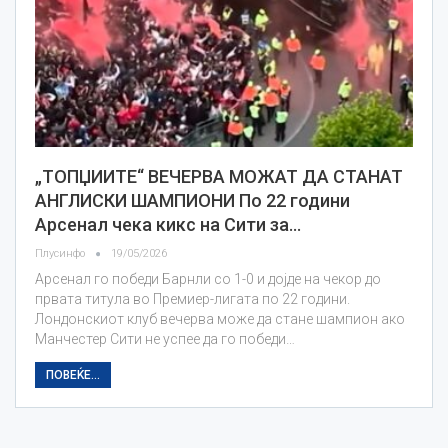
„ТОПЏИИТЕ“ ВЕЧЕРВА МОЖАТ ДА СТАНАТ
АНГЛИСКИ ШАМПИОНИ По 22 години
Арсенал чека кикс на Сити за…
Плусинфо
19/05/2026
Арсенал го победи Барнли со 1-0 и дојде на чекор до
првата титула во Премиер-лигата по 22 години.
Лондонскиот клуб вечерва може да стане шампион ако
Манчестер Сити не успее да го победи…
ПОВЕЌЕ...