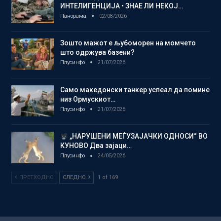
ИНТЕЛИГЕНЦИЈА • ЗНАЕ ЛИ НЕКОЈ…
Панорама
02/08/2026
Зошто мажот е љубоморен на момчето
што одржува базени?
Плусинфо
21/07/2026
Само македонски танкер успеал да помине
низ Ормускиот…
Плусинфо
21/07/2026
„НАРУШЕНИ МЕЃУЗАЈАЧКИ ОДНОСИ“ ВО
КУНОВО Два зајаци…
Плусинфо
24/05/2026
ПРЕТХОДНО
СЛЕДНО
1 of 169