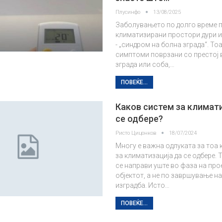
Плусинфо
13/08/2025
Заболувањето по долго време 
климатизирани простори дури и
- „синдром на болна зграда“. Тоа
симптоми поврзани со престој 
зграда или соба,…
ПОВЕЌЕ...
Каков систем за климати
се одбере?
Ристо Цицонков
18/07/2024
Многу е важна одлуката за тоа 
за климатизација да се одбере. 
се направи уште во фаза на пр
објектот, а не по завршување н
изградба. Исто…
ПОВЕЌЕ...