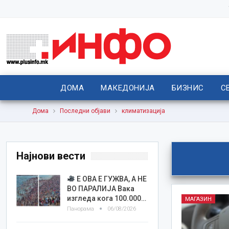
ДОМА
МАКЕДОНИЈА
БИЗНИС
С
Дома
Последни објави
климатизација
Најнови вести
Е ОВА Е ГУЖВА, А НЕ
ВО ПАРАЛИЈА Вака
изгледа кога 100.000…
МАГАЗИН
Панорама
06/08/2026