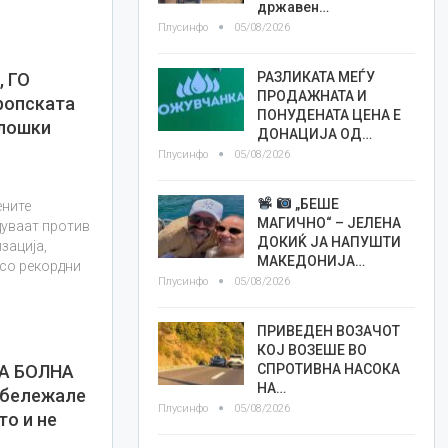
државен…
Плусинфо
05/08/2026
РАЗЛИКАТА МЕЃУ
 ГО
ПРОДАЖНАТА И
ропската
ПОНУДЕНАТА ЦЕНА Е
олошки
ДОНАЦИЈА ОД…
Плусинфо
05/08/2026
„БЕШЕ
ените
МАГИЧНО“ – ЈЕЛЕНА
дуваат против
ДОКИЌ ЈА НАПУШТИ
зација,
МАКЕДОНИЈА…
 со рекордни
Плусинфо
05/08/2026
ПРИВЕДЕН ВОЗАЧОТ
КОЈ ВОЗЕШЕ ВО
СПРОТИВНА НАСОКА
А БОЛНА
НА…
абележале
Плусинфо
05/08/2026
то и не