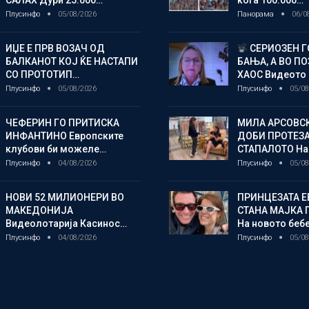
Плусинфо
05/08/2026
Панорама
06/0
ИЏЕ Е ПРВ ВОЗАЧ ОД
СЕРИОЗЕН Г
БАЛКАНОТ КОЈ ЌЕ НАСТАПИ
БАЊА, А ВО П
СО ПРОТОТИП…
ХАОС Видеото
Плусинфо
05/08/2026
Плусинфо
05/08
ЧЕФЕРИН ГО ПРИТИСКА
МИЛА АРСОВС
ИНФАНТИНО Европските
ДОБИ ПРОТЕЗА
клубови би можеле…
СТАПАЛОТО На
Плусинфо
04/08/2026
Плусинфо
05/08
НОВИ 52 МИЛИОНЕРИ ВО
ПРИНЦЕЗАТА Е
МАКЕДОНИЈА
СТАНА МАЈКА 
Видеолотарија Касинос…
На новото беб
Плусинфо
04/08/2026
Плусинфо
05/08