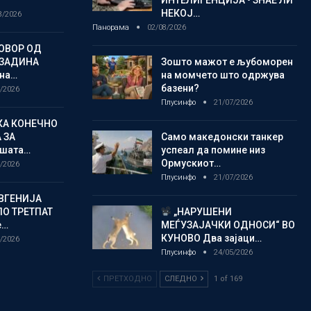
НЕКОЈ…
8/2026
Панорама
02/08/2026
ОВОР ОД
ОЗАДИНА
Зошто мажот е љубоморен
 на…
на момчето што одржува
базени?
/2026
Плусинфо
21/07/2026
КА КОНЕЧНО
 ЗА
Само македонски танкер
шата…
успеал да помине низ
Ормускиот…
/2026
Плусинфо
21/07/2026
ВГЕНИЈА
ПО ТРЕТПАТ
„НАРУШЕНИ
е…
МЕЃУЗАЈАЧКИ ОДНОСИ“ ВО
КУНОВО Два зајаци…
/2026
Плусинфо
24/05/2026
ПРЕТХОДНО
СЛЕДНО
1 of 169