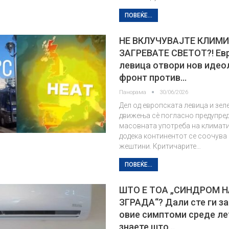
ПОВЕЌЕ...
НЕ ВКЛУЧУВАЈТЕ КЛИМИ,
ЗАГРЕВАТЕ СВЕТОТ?! Ев
левица отвори нов иде
фронт против…
Панорама
30/06/2026
Дел од европската левица и зел
движења сè погласно предупре
масовната употреба на климати
додека континентот се соочува
жештини. Критичарите…
ПОВЕЌЕ...
ШТО Е ТОА „СИНДРОМ Н
ЗГРАДА“? Дали сте ги з
овие симптоми среде ле
знаете што…