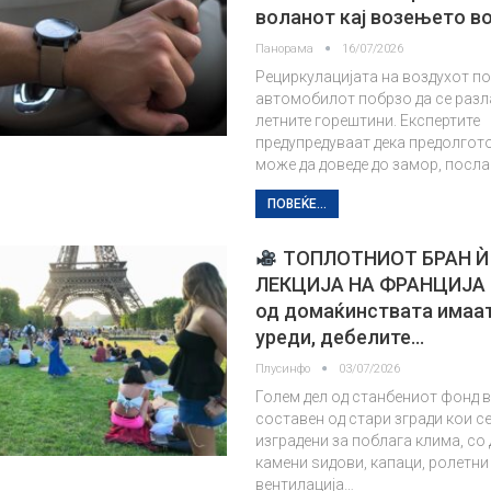
воланот кај возењето в
Панорама
16/07/2026
Рециркулацијата на воздухот п
автомобилот побрзо да се разл
летните горештини. Експертите
предупредуваат дека предолгот
може да доведе до замор, посл
ПОВЕЌЕ...
ТОПЛОТНИОТ БРАН 
ЛЕКЦИЈА НА ФРАНЦИЈА 
од домаќинствата имаа
уреди, дебелите…
Плусинфо
03/07/2026
Голем дел од станбениот фонд в
составен од стари згради кои с
изградени за поблага клима, со 
камени ѕидови, капаци, ролетни
вентилација…