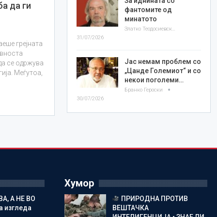
За иднината со
ба да ги
фантомите од
минатото
Златко Теодосиевски
31/07/2026
аеше грејната
авноста
Јас немам проблем со
да се одржува
„Цанде Големиот“ и со
гија. Меѓутоа,
некои поголеми…
Бранко Героски
30/07/2026
Хумор
А, А НЕ ВО
ПРИРОДНА ПРОТИВ
а изгледа
ВЕШТАЧКА
ИНТЕЛИГЕНЦИЈА • ЗНАЕ ЛИ