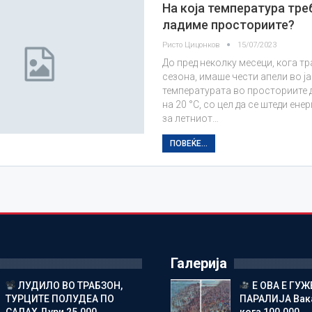
На која температура тре
ладиме просториите?
Ристо Цицонков
15/07/2023
До пред неколку месеци, кога тр
сезона, имаше чести апели во ј
температурата во просториите 
на 20 °C, со цел да се штеди енер
за летниот…
ПОВЕЌЕ...
Галерија
ЛУДИЛО ВО ТРАБЗОН,
Е ОВА Е ГУЖВ
ТУРЦИТЕ ПОЛУДЕА ПО
ПАРАЛИЈА Вак
САЛАХ Дури 25.000…
кога 100.000…