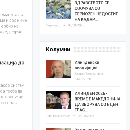
ЗДРАВСТВОТО СЕ
СООЧУВА СО
СЕРИОЗЕН НЕДОСТИГ
поминато во
НА КАДАР…
ма и свое име
Плусинфо
05/08/2026
 е збир на
во одредена
Колумни
зација да
Илинденски
асоцијации
Златко Теодосиевски
04/08/2026
каков систем
Тоа треба да
ИЛИНДЕН 2026 •
оектирање на
ВРЕМЕ Е МАКЕДОНИЈА
а неговата
ДА ЗБОРУВА СО ЕДЕН
ГЛАС…
Јове Кекеновски
03/08/2026