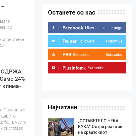
о…
Останете со нас
омага
Facebook
Likes
Like our page
ади во
о користење
Twitter
Followers
Follow Us
аба…
RSS
Subscribe
Subscribe
Plusinfomk
Subscribe
Ѝ ОДРЖА
Само 24%
Subscribe
т клима-
Најчитани
о Франција е
е цврсто
„ОСТАВЕТЕ ГО НЕКА
дебели, често
КУКА“ Остри реакции
 и систем за
на хрватскиот