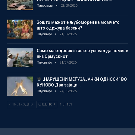
Панорама
02/08/2026
Зошто мажот е љубоморен на момчето
што одржува базени?
Плусинфо
21/07/2026
Само македонски танкер успеал да помине
низ Ормускиот…
Плусинфо
21/07/2026
„НАРУШЕНИ МЕЃУЗАЈАЧКИ ОДНОСИ“ ВО
КУНОВО Два зајаци…
Плусинфо
24/05/2026
ПРЕТХОДНО
СЛЕДНО
1 of 169