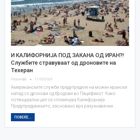
И КАЛИФОРНИЈА ПОД ЗАКАНА ОД ИРАН?!
Службите стравуваат од дроновите на
Техеран
Плусинфо
11/03/2026
Американските служби предупредиле на можен ирански
напад со дронови од бродови во Пацификот. Како
потенцијална цел се споменува Калифорнија.
Предупредувањето, засновано врз разузнавачки…
ПОВЕЌЕ...