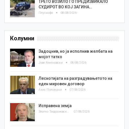
ТРЕТО ВОЗИЛО ГО ПРЕДИЗВИКАЛО
СУДИРОТ ВО КОЈ ЗАГИНА…
Плусинфо
08/08/2026
Колумни
Задоцнив, но ја исполнив желбата на
мојот татко
Јове Кекеновски
08/08/2026
Леснотијата на разградувањетото на
еден мировен договор
Азис Положани
07/08/2026
Исправена земја
Златко Теодосиевски
07/08/2026