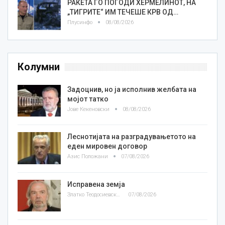
РАКЕТА ГО ПОГОДИ ХЕРМЕЛИНОТ, НА
„ТИГРИТЕ“ ИМ ТЕЧЕШЕ КРВ ОД…
Плусинфо
08/08/2026
Колумни
Задоцнив, но ја исполнив желбата на
мојот татко
Јове Кекеновски
08/08/2026
Леснотијата на разградувањетото на
еден мировен договор
Азис Положани
07/08/2026
Исправена земја
Златко Теодосиевски
07/08/2026