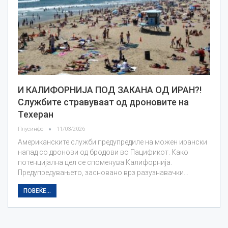
И КАЛИФОРНИЈА ПОД ЗАКАНА ОД ИРАН?!
Службите стравуваат од дроновите на
Техеран
Плусинфо
11/03/2026
Американските служби предупредиле на можен ирански
напад со дронови од бродови во Пацификот. Како
потенцијална цел се споменува Калифорнија.
Предупредувањето, засновано врз разузнавачки…
ПОВЕЌЕ...