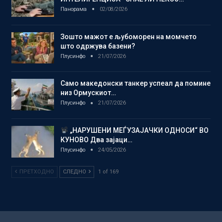
Панорама
02/08/2026
Зошто мажот е љубоморен на момчето
што одржува базени?
Плусинфо
21/07/2026
Само македонски танкер успеал да помине
низ Ормускиот…
Плусинфо
21/07/2026
„НАРУШЕНИ МЕЃУЗАЈАЧКИ ОДНОСИ“ ВО
КУНОВО Два зајаци…
Плусинфо
24/05/2026
ПРЕТХОДНО
СЛЕДНО
1 of 169