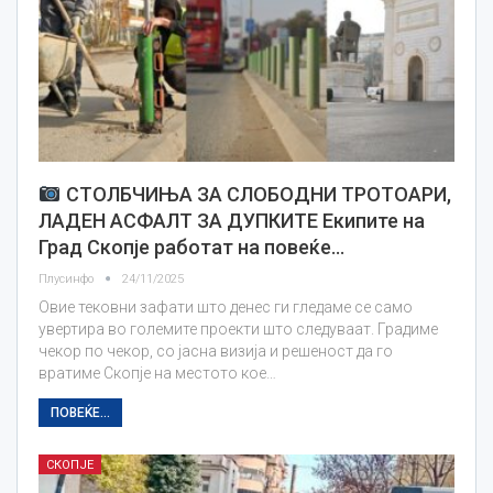
СТОЛБЧИЊА ЗА СЛОБОДНИ ТРОТОАРИ,
ЛАДЕН АСФАЛТ ЗА ДУПКИТЕ Екипите на
Град Скопје работат на повеќе…
Плусинфо
24/11/2025
Овие тековни зафати што денес ги гледаме се само
увертира во големите проекти што следуваат. Градиме
чекор по чекор, со јасна визија и решеност да го
вратиме Скопје на местото кое…
ПОВЕЌЕ...
СКОПЈЕ