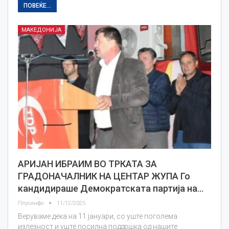
ПОВЕЌЕ...
МАКЕДОНИЈА
АРИЈАН ИБРАИМ ВО ТРКАТА ЗА
ГРАДОНАЧАЛНИК НА ЦЕНТАР ЖУПА Го
кандидираше Демократската партија на…
Плусинфо
11/12/2025
Веруваме дека на 11 јануари, со уште поголема
излезност и уште посилна поддршка од нашите