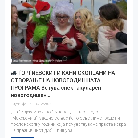
ЃОРЃИЕВСКИ ГИ КАНИ СКОПЈАНИ НА
ОТВОРАЊЕ НА НОВОГОДИШНАТА
ПРОГРАМА Ветува спектакуларен
новогодишен…
Плусинфо
15/12/2025
„На 15 декември, во 18 часот, на плоштадот
„Македонија“, заедно со вас ќе го осветлиме градот и
после неколку години ќе ја почувствуваме првата искра
на празничниот дух“ – пишува…