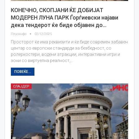
КОНЕЧНО, СКОПЈАНИ ЌЕ ДОБИЈАТ
МОДЕРЕН ЛУНА ПАРК Ѓорѓиевски најави
дека тендерот ќе биде објавен до…
Плусинфо
02/12/2025
Просторот ќе има реквизити и ќе биде современ забавен
центар со европски стандарди за безбедност, со
ролеркостери, водени атракции, интерактивни игри и
зони со виртуелна реалност,…
ПОВЕЌЕ...
СЛАЈДЕР