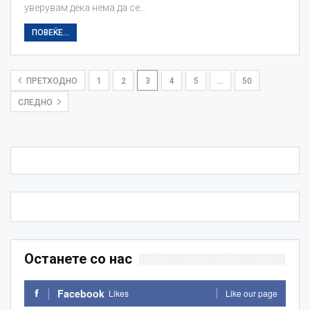
уверувам дека нема да се…
ПОВЕЌЕ...
ПРЕТХОДНО
1
2
3
4
5
…
50
СЛЕДНО
Останете со нас
Facebook
Likes
Like our page