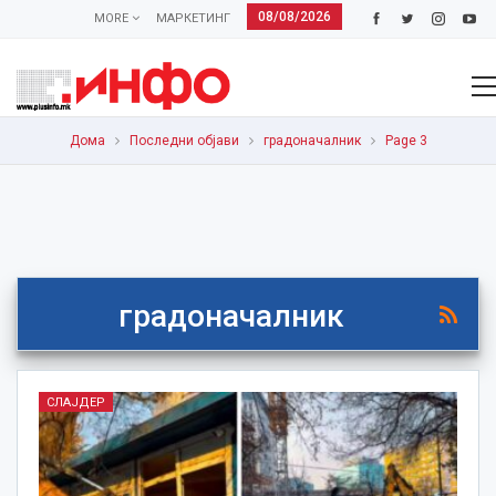
08/08/2026
MORE
МАРКЕТИНГ
Дома
Последни објави
градоначалник
Page 3
градоначалник
СЛАЈДЕР