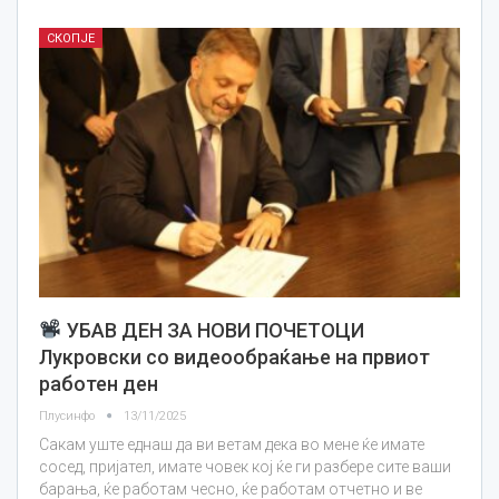
СКОПЈЕ
УБАВ ДЕН ЗА НОВИ ПОЧЕТОЦИ
Лукровски со видеообраќање на првиот
работен ден
Плусинфо
13/11/2025
Сакам уште еднаш да ви ветам дека во мене ќе имате
сосед, пријател, имате човек кој ќе ги разбере сите ваши
барања, ќе работам чесно, ќе работам отчетно и ве