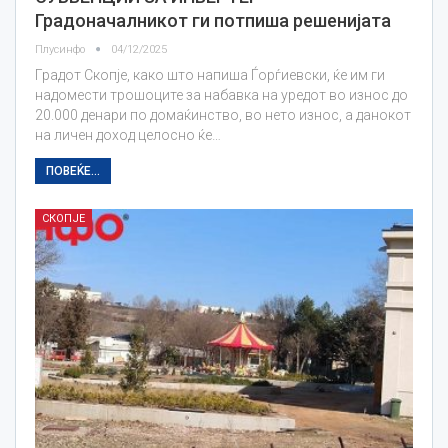
Градоначалникот ги потпиша решенијата
Плусинфо
04/12/2025
Градот Скопје, како што напиша Ѓорѓиевски, ќе им ги
надомести трошоците за набавка на уредот во износ до
20.000 денари по домаќинство, во нето износ, а данокот
на личен доход целосно ќе…
ПОВЕЌЕ...
СКОПЈЕ