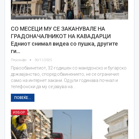
СО МЕСЕЦИ МУ СЕ ЗАКАНУВАЛЕ НА
ГРАДОНАЧАЛНИКОТ НА КАВАДАРЦИ
Едниот снимал видеа со пушка, другите
ги…
Плусинфо
30/11/2025
Првообвинетиот, 32-годишен со македонско и бугарско
државјанство, според обвинението, не се ограничил
само на интернет закани. Од јули годинава почнал и
телефонски да му се јавува на…
ПОВЕЌЕ...
ИЗБОР