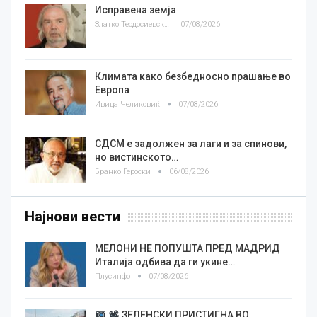
Исправена земја
Златко Теодосиевски
07/08/2026
Климата како безбедносно прашање во
Европа
Ивица Челиковиќ
07/08/2026
СДСМ е задолжен за лаги и за спинови,
но вистинското…
Бранко Героски
06/08/2026
Најнови вести
МЕЛОНИ НЕ ПОПУШТА ПРЕД МАДРИД
Италија одбива да ги укине…
Плусинфо
07/08/2026
ЗЕЛЕНСКИ ПРИСТИГНА ВО