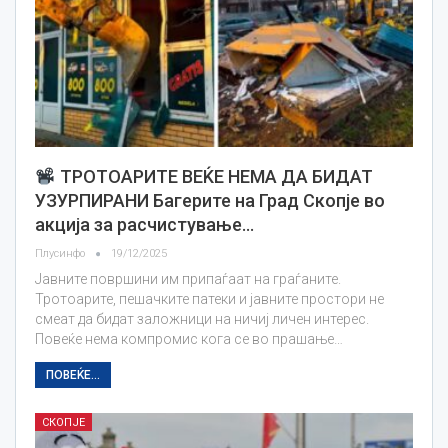
ТРОТОАРИТЕ ВЕЌЕ НЕМА ДА БИДАТ
УЗУРПИРАНИ Багерите на Град Скопје во
акција за расчистување…
Плусинфо
19/12/2025
Јавните површини им припаѓаат на граѓаните.
Тротоарите, пешачките патеки и јавните простори не
смеат да бидат заложници на ничиј личен интерес.
Повеќе нема компромис кога се во прашање…
ПОВЕЌЕ...
СКОПЈЕ