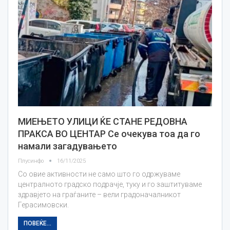
МИЕЊЕТО УЛИЦИ ЌЕ СТАНЕ РЕДОВНА
ПРАКСА ВО ЦЕНТАР Се очекува тоа да го
намали загадувањето
Плусинфо
16/11/2025
Со овие активности не само што го одржуваме
централното градско подрачје, туку и го заштитуваме
здравјето на граѓаните – вели градоначалникот
Герасимовски.
ПОВЕЌЕ...