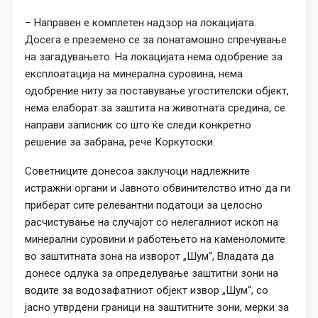
– Направен е комплетен надзор на локацијата.
Досега е преземено се за понатамошно спречување
на загадувањето. На локацијата нема одобрение за
експлоатација на минерална суровина, нема
одобрение ниту за поставување угостителски објект,
нема елаборат за заштита на животната средина, се
направи записник со што ќе следи конкретно
решение за забрана, рече Коркутоски.
Советниците донесоа заклучоци надлежните
истражни органи и Јавното обвинителство итно да ги
приберат сите релевантни податоци за целосно
расчистување на случајот со нелегалниот ископ на
минерални суровини и работењето на каменоломите
во заштитната зона на изворот „Шум“, Владата да
донесе одлука за определување заштитни зони на
водите за водозафатниот објект извор „Шум“, со
јасно утврдени граници на заштитните зони, мерки за