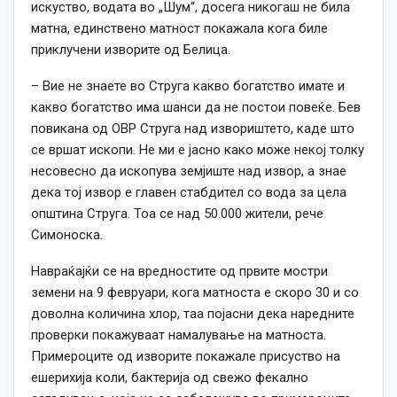
искуство, водата во „Шум“, досега никогаш не била
матна, единствено матност покажала кога биле
приклучени изворите од Белица.
– Вие не знаете во Струга какво богатство имате и
какво богатство има шанси да не постои повеќе. Бев
повикана од ОВР Струга над извориштето, каде што
се вршат ископи. Не ми е јасно како може некој толку
несовесно да ископува земјиште над извор, а знае
дека тој извор е главен стабдител со вода за цела
општина Струга. Тоа се над 50.000 жители, рече
Симоноска.
Навраќајќи се на вредностите од првите мостри
земени на 9 февруари, кога матноста е скоро 30 и со
доволна количина хлор, таа појасни дека наредните
проверки покажуваат намалување на матноста.
Примероците од изворите покажале присуство на
ешерихија коли, бактерија од свежо фекално