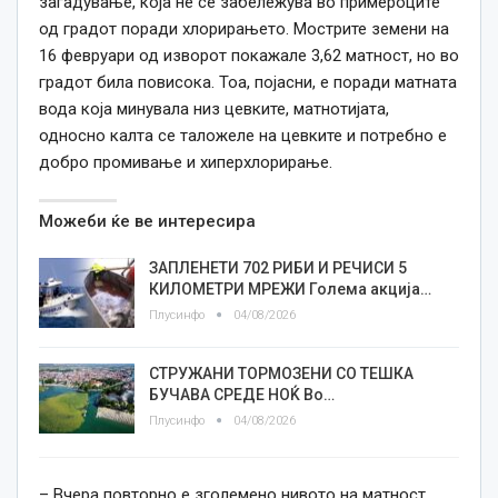
загадување, која не се забележува во примероците
од градот поради хлорирањето. Мострите земени на
16 февруари од изворот покажале 3,62 матност, но во
градот била повисока. Тоа, појасни, е поради матната
вода која минувала низ цевките, матнотијата,
односно калта се таложеле на цевките и потребно е
добро промивање и хиперхлорирање.
Можеби ќе ве интересира
ЗАПЛЕНЕТИ 702 РИБИ И РЕЧИСИ 5
КИЛОМЕТРИ МРЕЖИ Голема акција…
Плусинфо
04/08/2026
СТРУЖАНИ ТОРМОЗЕНИ СО ТЕШКА
БУЧАВА СРЕДЕ НОЌ Во…
Плусинфо
04/08/2026
– Вчера повторно е зголемено нивото на матност,