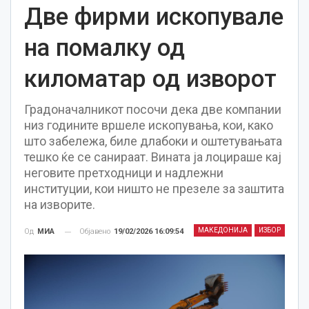
Две фирми ископувале
на помалку од
киломатар од изворот
Градоначалникот посочи дека две компании
низ годините вршеле ископувања, кои, како
што забележа, биле длабоки и оштетувањата
тешко ќе се санираат. Вината ја лоцираше кај
неговите претходници и надлежни
институции, кои ништо не презеле за заштита
на изворите.
МАКЕДОНИЈА
ИЗБОР
Објавено
19/02/2026 16:09:54
Од
МИА