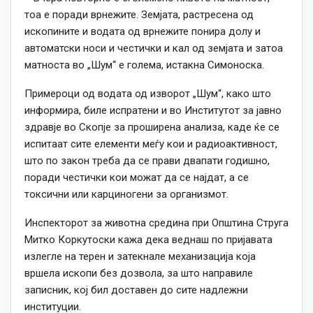
тоа е поради врнежите. Земјата, растресена од
ископините и водата од врнежите понира долу и
автоматски носи и честички и кал од земјата и затоа
матноста во „Шум“ е голема, истакна Симоноска.
Примероци од водата од изворот „Шум“, како што
информира, биле испратени и во Институтот за јавно
здравје во Скопје за проширена анализа, каде ќе се
испитаат сите елементи меѓу кои и радиоактивност,
што по закон треба да се прави двапати годишно,
поради честички кои можат да се најдат, а се
токсични или карциногени за организмот.
Инспекторот за животна средина при Општина Струга
Митко Коркутоски кажа дека веднаш по пријавата
излегле на терен и затекнале механизација која
вршела ископи без дозвола, за што направиле
записник, кој бил доставен до сите надлежни
институции.