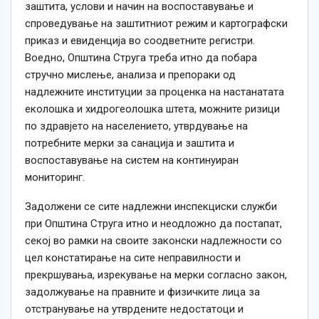
заштита, услови и начин на воспоставување и
спроведување на заштитниот режим и картографски
приказ и евиденција во соодветните регистри.
Воедно, Општина Струга треба итно да побара
стручно мислење, анализа и препораки од
надлежните институции за проценка на настанатата
еколошка и хидрогеолошка штета, можните ризици
по здравјето на населението, утврдување на
потребните мерки за санација и заштита и
воспоставување на систем на континуиран
мониторинг.
Задолжени се сите надлежни инспекциски служби
при Општина Струга итно и неодложно да постапат,
секој во рамки на своите законски надлежности со
цел констатирање на сите неправилности и
прекршувања, изрекување на мерки согласно закон,
задолжување на правните и физичките лица за
отстранување на утврдените недостатоци и