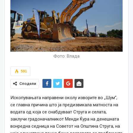
Фото: Влада
591
Сподели
Ископувањата направени околу изворите во „Шум“,
се главна причина што ја предизвикала матноста на
водата од која се снабдуваат Струга и селата,
заклучи градоначалникот Менди Ќура на денешната
вонредна седница на Советот на Општина Струга, на