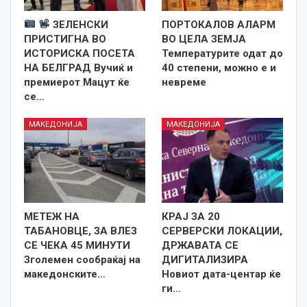
ЗЕЛЕНСКИ
ПОРТОКАЛОВ АЛАРМ
ПРИСТИГНА ВО
ВО ЦЕЛА ЗЕМЈА
ИСТОРИСКА ПОСЕТА
Температурите одат до
НА БЕЛГРАД Вучиќ и
40 степени, можно е и
премиерот Мацут ќе
невреме
се…
МАКЕДОНИЈА
МАКЕДОНИЈА
МЕТЕЖ НА
КРАЈ ЗА 20
ТАБАНОВЦЕ, ЗА ВЛЕЗ
СЕРВЕРСКИ ЛОКАЦИИ,
СЕ ЧЕКА 45 МИНУТИ
ДРЖАВАТА СЕ
Зголемен сообраќај на
ДИГИТАЛИЗИРА
македонските…
Новиот дата-центар ќе
ги…