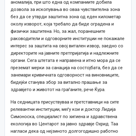
аномалија, при што една од компаниите добила
дозвола за ископувања во оваа чувствителна зона
без да се утврди заштитна зона од еден километар
околу изворот, која требало да биде оградена и
физички заштитена. Но, за жал, поранешните
раководители и одговорните институции не покажале
интерес за заштита на овој витален извор, заедно со
директорите на јавните претпријатија и надлежните
органи. Сега штетата е направена и итно мора да се
преземат мерки за санација на состојбата, без да се
занемари кривичната одговорност на виновниците,
бидејќи станува збор за витално прашање за
здравјето и животот на граѓаните, рече Ќура.
На седницата присуствуваа и претставници на сите
релевантни институции, меѓу кои и доктор Лидија
Симоноска, специјалист по хигиена и здравствена
екологија во Центарот за јавно здравје Охрид. Таа
нагласи дека од нејзиното долгогодишно работно