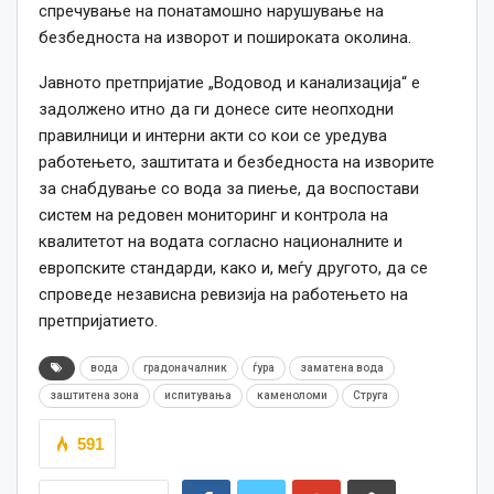
спречување на понатамошно нарушување на
безбедноста на изворот и пошироката околина.
Јавното претпријатие „Водовод и канализација“ е
задолжено итно да ги донесе сите неопходни
правилници и интерни акти со кои се уредува
работењето, заштитата и безбедноста на изворите
за снабдување со вода за пиење, да воспостави
систем на редовен мониторинг и контрола на
квалитетот на водата согласно националните и
европските стандарди, како и, меѓу другото, да се
спроведе независна ревизија на работењето на
претпријатието.
вода
градоначалник
ѓура
заматена вода
заштитена зона
испитувања
каменоломи
Струга
591