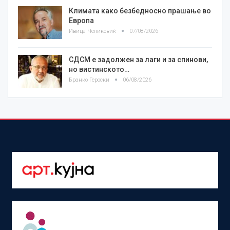
Климата како безбедносно прашање во
Европа
Ивица Челиковиќ
07/08/2026
СДСМ е задолжен за лаги и за спинови,
но вистинското…
Бранко Героски
06/08/2026