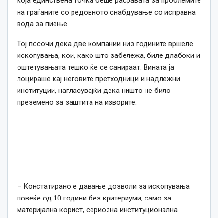
која единствена точка беше расравата за проблемите
на граѓаните со редовното снабдување со исправна
вода за пиење.
Тој посочи дека две компании низ годините вршеле
ископувања, кои, како што забележа, биле длабоки и
оштетувањата тешко ќе се санираат. Вината ја
лоцираше кај неговите претходници и надлежни
институции, нагласувајќи дека ништо не било
преземено за заштита на изворите.
– Констатирано е давање дозволи за ископувања
повеќе од 10 години без критериуми, само за
материјална корист, сериозна институционална