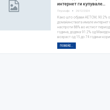
интернет ги купувале…
Плусинфо
26/12/2024
Како што објави АЕТСМ, 90.2% 
домаќинствата имале интернет
наспроти 88% во истиот период
година, додека 91.2% од Македо
возраст од 15 до 74 години кор
ПОВЕЌЕ...