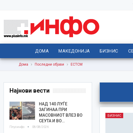
ДОМА
МАКЕДОНИЈА
БИЗНИС
С
Дома
Последни објави
ЕСТСМ
Најнови вести
НАД 140 ЛУЃЕ
ЗАГИНАА ПРИ
МАСОВНИОТ ВЛЕЗ ВО
БИЗНИС
СЕУТА И ВО…
Плусинфо
08/08/2026