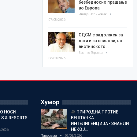
безбедносно прашање
во Европа
Ивица Челиковиќ
07/08/2026
СДСМ е задолжен за
лаги и за спинови, но
вистинското…
Бранко Героски
06/08/2026
Хумор
ГО НОСИ
ПРИРОДНА ПРОТИВ
S & RESORTS
ВЕШТАЧКА
ИНТЕЛИГЕНЦИЈА • ЗНАЕ ЛИ
НЕКОЈ…
/2026
Панорама
02/08/2026