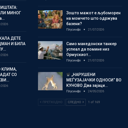
ИШТАТА:
ЈЛИ МИНОГ
Зошто мажот е љубоморен
а…
на момчето што одржува
базени?
/2026
Плусинфо
21/07/2026
КАЛА ДЕТЕ
ДМАН И БИЛА
Само македонски танкер
МУ…
успеал да помине низ
Ормускиот…
/2026
Плусинфо
21/07/2026
 КЛИМА,
ЛАДАТ СО
„НАРУШЕНИ
КВИ…
МЕЃУЗАЈАЧКИ ОДНОСИ“ ВО
КУНОВО Два зајаци…
/2026
Плусинфо
24/05/2026
ПРЕТХОДНО
СЛЕДНО
1 of 169