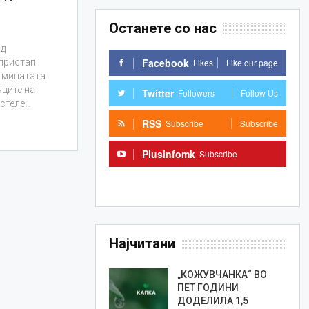
Останете со нас
од
Facebook
Likes
Like our page
 пристап
 минатата
нците на
Twitter
Followers
Follow Us
истеле…
RSS
Subscribe
Subscribe
Plusinfomk
Subscribe
Subscribe
Најчитани
„КОЖУВЧАНКА“ ВО
ПЕТ ГОДИНИ
ДОДЕЛИЛА 1,5