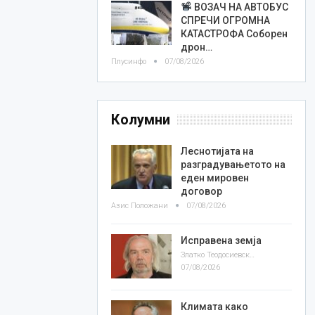
ВОЗАЧ НА АВТОБУС
СПРЕЧИ ОГРОМНА
КАТАСТРОФА Соборен
дрон…
Плусинфо
07/08/2026
Колумни
Леснотијата на
разградувањетото на
еден мировен
договор
Азис Положани
07/08/2026
Исправена земја
Златко Теодосиевски
07/08/2026
Климата како