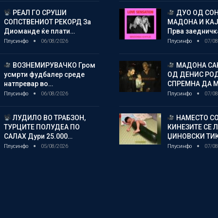
РЕАЛ ГО СРУШИ
ДУО ОД СОН
СОПСТВЕНИОТ РЕКОРД За
МАДОНА И КА
Диоманде ќе плати…
Прва заедничк
Плусинфо
06/08/2026
Плусинфо
07/08
ВОЗНЕМИРУВАЧКО Гром
МАДОНА СА
усмрти фудбалер среде
ОД ДЕНИС РО
натпревар во…
СПРЕМНА ДА 
Плусинфо
06/08/2026
Плусинфо
07/08
ЛУДИЛО ВО ТРАБЗОН,
НАМЕСТО СО
ТУРЦИТЕ ПОЛУДЕА ПО
КИНЕЗИТЕ СЕ 
САЛАХ Дури 25.000…
ЏИНОВСКИ ТИ
Плусинфо
05/08/2026
Плусинфо
07/08