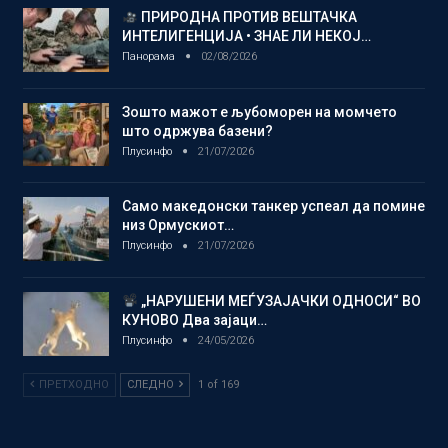
ПРИРОДНА ПРОТИВ ВЕШТАЧКА
ИНТЕЛИГЕНЦИЈА • ЗНАЕ ЛИ НЕКОЈ…
Панорама
02/08/2026
Зошто мажот е љубоморен на момчето
што одржува базени?
Плусинфо
21/07/2026
Само македонски танкер успеал да помине
низ Ормускиот…
Плусинфо
21/07/2026
„НАРУШЕНИ МЕЃУЗАЈАЧКИ ОДНОСИ“ ВО
КУНОВО Два зајаци…
Плусинфо
24/05/2026
ПРЕТХОДНО
СЛЕДНО
1 of 169