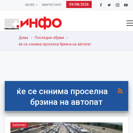
09/08/2026
MORE
МАРКЕТИНГ
Дома
Последни објави
ќе се сннима проселна брзина на автопат
ќе се сннима проселна
брзина на автопат
БИЗНИС