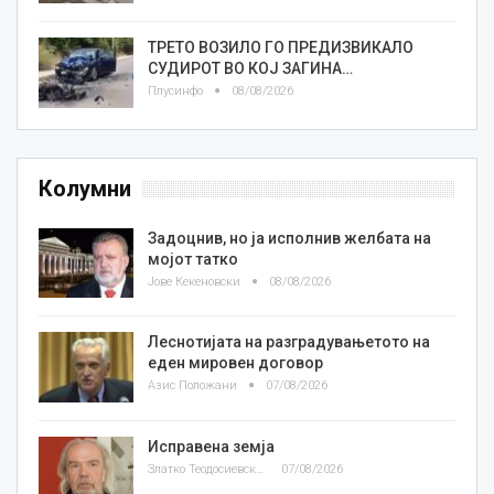
ТРЕТО ВОЗИЛО ГО ПРЕДИЗВИКАЛО
СУДИРОТ ВО КОЈ ЗАГИНА…
Плусинфо
08/08/2026
Колумни
Задоцнив, но ја исполнив желбата на
мојот татко
Јове Кекеновски
08/08/2026
Леснотијата на разградувањетото на
еден мировен договор
Азис Положани
07/08/2026
Исправена земја
Златко Теодосиевски
07/08/2026