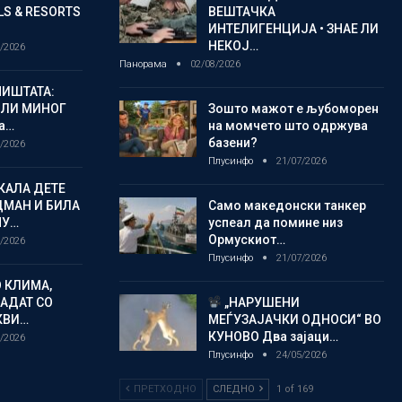
S & RESORTS
ВЕШТАЧКА
ИНТЕЛИГЕНЦИЈА • ЗНАЕ ЛИ
НЕКОЈ…
/2026
Панорама
02/08/2026
ИШТАТА:
ЈЛИ МИНОГ
Зошто мажот е љубоморен
а…
на момчето што одржува
базени?
/2026
Плусинфо
21/07/2026
КАЛА ДЕТЕ
ДМАН И БИЛА
Само македонски танкер
МУ…
успеал да помине низ
Ормускиот…
/2026
Плусинфо
21/07/2026
 КЛИМА,
ЛАДАТ СО
„НАРУШЕНИ
КВИ…
МЕЃУЗАЈАЧКИ ОДНОСИ“ ВО
КУНОВО Два зајаци…
/2026
Плусинфо
24/05/2026
ПРЕТХОДНО
СЛЕДНО
1 of 169