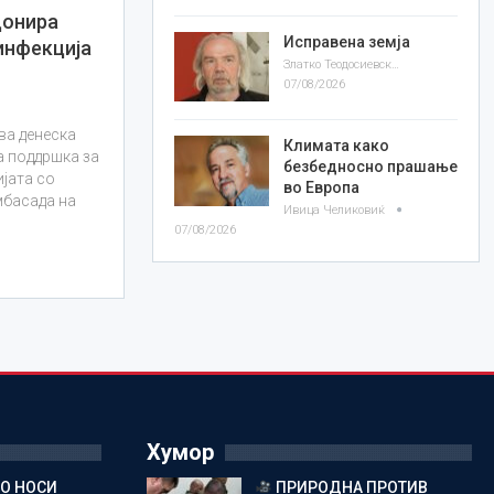
донира
Исправена земја
инфекција
Златко Теодосиевски
07/08/2026
ва денеска
Климата како
а поддршка за
безбедносно прашање
јата со
во Европа
мбасада на
Ивица Челиковиќ
07/08/2026
Хумор
ГО НОСИ
ПРИРОДНА ПРОТИВ