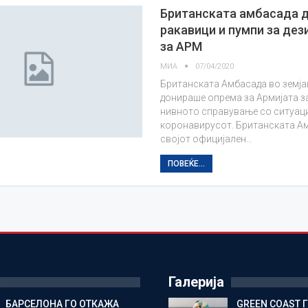
Британската амбасада 
ракавици и пумпи за дез
за АРМ
МИА
07/04/2020
Британската Амбасада во земја
донираше опрема за Армијата з
нивното справување со ситуаци
коронавирусот. Британската А
својот официјален…
ПОВЕЌЕ...
Галерија
БАРСЕЛОНА ГО ОТКАЖА
GREEN COAST 