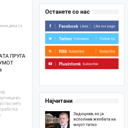
Останете со нас
Facebook
Likes
Like our page
вини дека се
Twitter
Followers
Follow Us
RSS
Subscribe
Subscribe
АТА ПРУГА
ИУМОТ
Plusinfomk
Subscribe
а
Subscribe
ред
вртница во
Најчитани
рство меѓу
соработка
Задоцнив, но ја
а…
исполнив желбата на
мојот татко