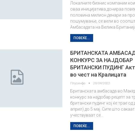
Локалните бизнис компании кои
оваа иницијатива донираа пове
половина милион денари за про
пошумување, се вели во соопшт
Амбасадата на Велика Британиј
ПОВЕЌЕ...
БРИТАНСКАТА АМБАСАД
КОНКУРС ЗА НАЈДОБАР
БРИТАНСКИ ПУДИНГ Акт
во чест на Кралицата
Плусинфо
20/04/2022
Британската амбасада во Маке
конкурс за најдобар рецепт за 
британски пудинг кој ќе трае од 
април) до 5 мај. Сите што сакаат
учествуваат се…
ПОВЕЌЕ...