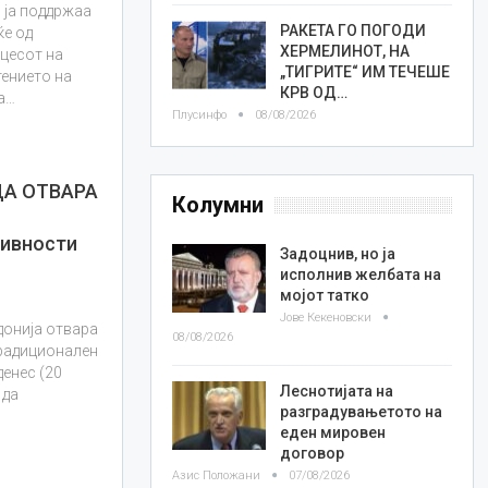
 ја поддржаа
РАКЕТА ГО ПОГОДИ
ќе од
ХЕРМЕЛИНОТ, НА
цесот на
„ТИГРИТЕ“ ИМ ТЕЧЕШЕ
ението на
КРВ ОД…
а…
Плусинфо
08/08/2026
А ОТВАРА
Колумни
ивности
Задоцнив, но ја
исполнив желбата на
мојот татко
Јове Кекеновски
донија отвара
08/08/2026
традиционален
денес (20
Леснотијата на
 да
разградувањетото на
еден мировен
договор
Азис Положани
07/08/2026