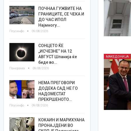
ПОЧНАА ГУЖВИТЕ НА
ГРАНИЦИТЕ, СЕ ЧЕКА И
ДО ЧАС ИПОЛ
Најмногу…
Плусинфо
09/08/2026
СОНЦЕТО ЌЕ
„ИСЧЕЗНЕ“ НА 12
АВГУСТ Шпанија ќе
МАКЕДОНИЈА
биде во…
Панорама
09/08/2026
НЕМА ПРЕГОВОРИ
ДОДЕКА САД НЕ ГО
НАДОМЕСТАТ
ПРЕКРШЕНОТО…
Плусинфо
09/08/2026
КОКАИН И МАРИХУАНА
ПРОНАЈДЕНИ ВО
СКОПЈЕ Полицијата