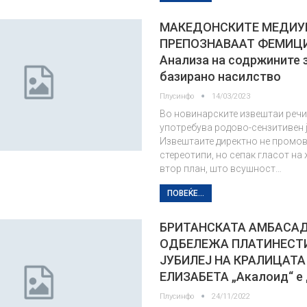
МАКЕДОНСКИТЕ МЕДИУМ
ПРЕПОЗНАВААТ ФЕМИЦ
Анализа на содржините 
базирано насилство
Плусинфо
14/03/2023
Во новинарските извештаи речис
употребува родово-сензитивен ј
Извештаите директно не промо
стереотипи, но сепак гласот на 
втор план, што всушност…
ПОВЕЌЕ...
БРИТАНСКАТА АМБАСАД
ОДБЕЛЕЖА ПЛАТИНЕСТ
ЈУБИЛЕЈ НА КРАЛИЦАТА
ЕЛИЗАБЕТА „Акалоид“ е
Плусинфо
24/11/2022