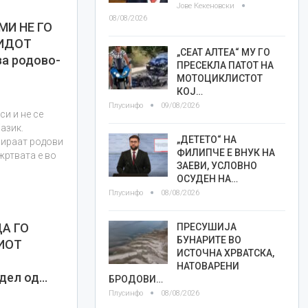
Јове Кекеновски
08/08/2026
И НЕ ГО
ИДОТ
„СЕАТ АЛТЕА“ МУ ГО
за родово-
ПРЕСЕКЛА ПАТОТ НА
МОТОЦИКЛИСТОТ
КОЈ…
Плусинфо
09/08/2026
и и не се
азик.
„ДЕТЕТО“ НА
вираат родови
ФИЛИПЧЕ Е ВНУК НА
жртвата е во
ЗАЕВИ, УСЛОВНО
ОСУДЕН НА…
Плусинфо
08/08/2026
А ГО
ПРЕСУШИЈА
БУНАРИТЕ ВО
ИОТ
ИСТОЧНА ХРВАТСКА,
НАТОВАРЕНИ
 дел од…
БРОДОВИ…
Плусинфо
08/08/2026