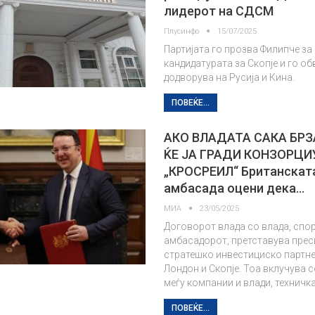
лидерот на СДСМ
Плусинфо
15/07/2025
Партијата го прозва Филипче за
кандидатурата за Скопје и го об
додворува на Русија и Кина.
ПОВЕЌЕ...
АКО ВЛАДАТА САКА БРЗ
ЌЕ ЈА ГРАДИ КОНЗОРЦ
„КРОСРЕИЛ“ Британскат
амбасада оцени дека…
МИА
23/05/2025
Договорот влада со влада, спо
амбасадорот, претставува прес
стратешко инвестициско партне
Лондон и Скопје. Тоа вклучува 
меѓу компании и влади, техничк
ПОВЕЌЕ...