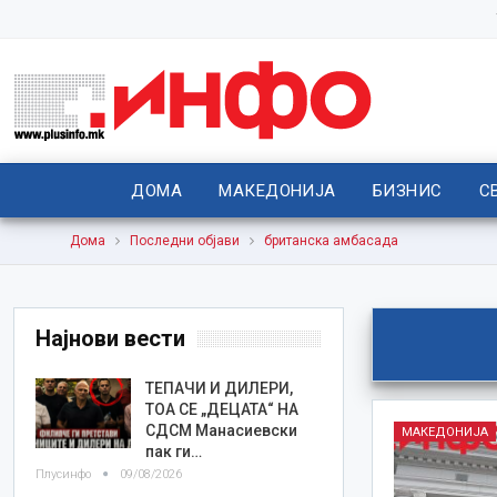
ДОМА
МАКЕДОНИЈА
БИЗНИС
С
Дома
Последни објави
британска амбасада
Најнови вести
TEПАЧИ И ДИЛЕРИ,
ТОА СЕ „ДЕЦАТА“ НА
СДСМ Манасиевски
МАКЕДОНИЈА
пак ги…
Плусинфо
09/08/2026