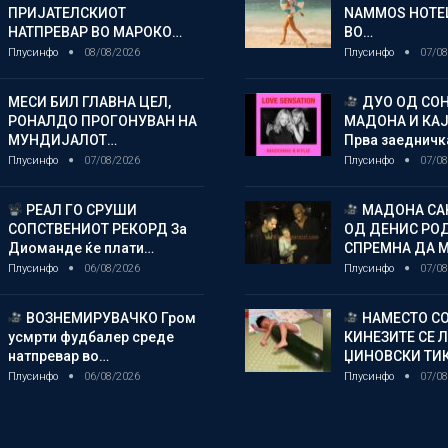
ПРИЈАТЕЛСКИОТ
NAMMOS HOTEL
НАТПРЕВАР ВО МАРОКО…
ВО…
Плусинфо
08/08/2026
Плусинфо
07/08
МЕСИ БИЛ ГЛАВНА ЦЕЛ,
ДУО ОД СОН
РОНАЛДО ПРОГОНУВАН НА
МАДОНА И КА
МУНДИЈАЛОТ…
Прва заедничк
Плусинфо
07/08/2026
Плусинфо
07/08
РЕАЛ ГО СРУШИ
МАДОНА СА
СОПСТВЕНИОТ РЕКОРД За
ОД ДЕНИС РО
Диоманде ќе плати…
СПРЕМНА ДА 
Плусинфо
06/08/2026
Плусинфо
07/08
ВОЗНЕМИРУВАЧКО Гром
НАМЕСТО СО
усмрти фудбалер среде
КИНЕЗИТЕ СЕ 
натпревар во…
ЏИНОВСКИ ТИ
Плусинфо
06/08/2026
Плусинфо
07/08