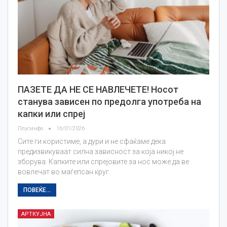
ПАЗЕТЕ ДА НЕ СЕ НАВЛЕЧЕТЕ! Носот
станува зависен по предолга употреба на
капки или спреј
Плусинфо
16/01/2026
Сите ги користиме, а дури и не сфаќаме дека
предизвикуваат силна зависност за која никој не
зборува. Капките или спрејовите за нос може да ве
вовлечат во маѓепсан круг.
ПОВЕЌЕ...
АРТКУЈНА