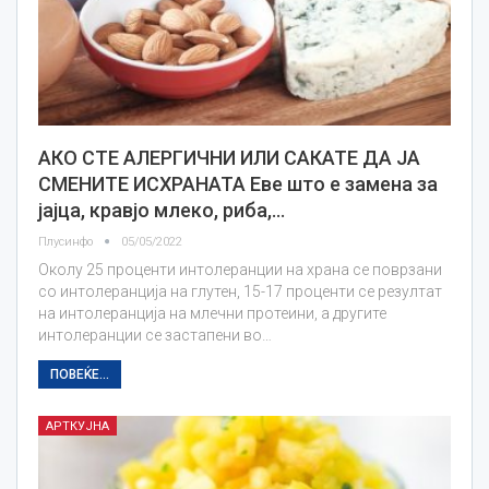
АКО СТЕ АЛЕРГИЧНИ ИЛИ САКАТЕ ДА ЈА
СМЕНИТЕ ИСХРАНАТА Еве што е замена за
јајца, кравјо млеко, риба,…
Плусинфо
05/05/2022
Околу 25 проценти интолеранции на храна се поврзани
со интолеранција на глутен, 15-17 проценти се резултат
на интолеранција на млечни протеини, а другите
интолеранции се застапени во…
ПОВЕЌЕ...
АРТКУЈНА