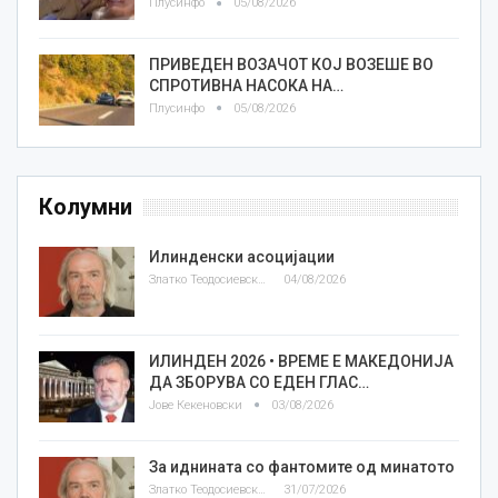
Плусинфо
05/08/2026
ПРИВЕДЕН ВОЗАЧОТ КОЈ ВОЗЕШЕ ВО
СПРОТИВНА НАСОКА НА…
Плусинфо
05/08/2026
Колумни
Илинденски асоцијации
Златко Теодосиевски
04/08/2026
ИЛИНДЕН 2026 • ВРЕМЕ Е МАКЕДОНИЈА
ДА ЗБОРУВА СО ЕДЕН ГЛАС…
Јове Кекеновски
03/08/2026
За иднината со фантомите од минатото
Златко Теодосиевски
31/07/2026