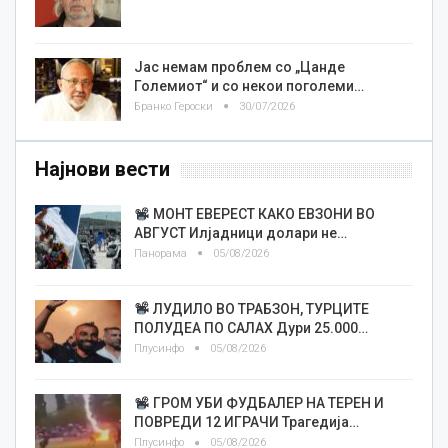
Јас немам проблем со „Цанде
Големиот“ и со некои поголеми…
Бранко Героски
30/07/2026
Најнови вести
МОНТ ЕВЕРЕСТ КАКО ЕВЗОНИ ВО
АВГУСТ Илјадници долари не…
Панорама
05/08/2026
ЛУДИЛО ВО ТРАБЗОН, ТУРЦИТЕ
ПОЛУДЕА ПО САЛАХ Дури 25.000…
Плусинфо
05/08/2026
ГРОМ УБИ ФУДБАЛЕР НА ТЕРЕН И
ПОВРЕДИ 12 ИГРАЧИ Трагедија…
Плусинфо
05/08/2026