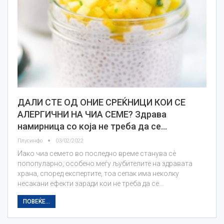
ДАЛИ СТЕ ОД ОНИЕ СРЕЌНИЦИ КОИ СЕ
АЛЕРГИЧНИ НА ЧИА СЕМЕ? Здрава
намирница со која не треба да се…
Плусинфо
03/02/2022
Иако чиа семето во последно време станува сѐ
попопуларно, особено меѓу љубителите на здравата
храна, според експертите, тоа сепак има неколку
несакани ефекти заради кои не треба да се…
ПОВЕЌЕ...