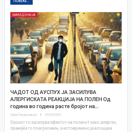
ПОВЕЌЕ...
МАКЕДОНИЈА
ЧАДОТ ОД АУСПУХ ЈА ЗАСИЛУВА
АЛЕРГИСКАТА РЕАКЦИЈА НА ПОЛЕН Од
година во година расте бројот на…
Хари Кацановски
13/03/2025
Озонот го засилува ефектот на поленот како алерген,
правејќи го поагресивен, а истовремено ја влошува