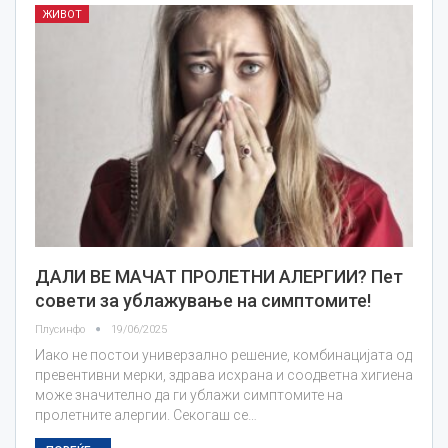
ЖИВОТ
ДАЛИ ВЕ МАЧАТ ПРОЛЕТНИ АЛЕРГИИ? Пет
совети за ублажување на симптомите!
Плусинфо
19/06/2025
Иако не постои универзално решение, комбинацијата од
превентивни мерки, здрава исхрана и соодветна хигиена
може значително да ги ублажи симптомите на
пролетните алергии. Секогаш се…