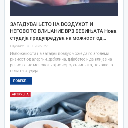
ЗАГАДУВАЊЕТО НА ВОЗДУХОТ И
НЕГОВОТО ВЛИЈАНИЕ ВРЗ БЕБИЊАТА Нова
студија предупредува нa можност од…
Плусинфо
15/09/2022
Изложеноста на загаден воздух може да го зголеми
ризикот од алергии, дебелина, дијабетес и да влијае на
развојот на мозокот кај новороденчињата, покажала
новата студија.
ПОВЕЌЕ...
АРТКУЈНА