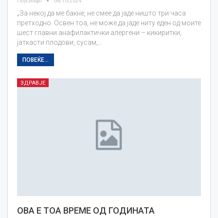
Плусинфо
04/10/2024
„За некој да ме бакне, не смее да јаде ништо три часа
претходно. Освен тоа, не може да јаде ниту еден од моите
шест главни анафилактички алергени – кикиритки,
јаткасти плодови, сусам,…
ПОВЕЌЕ...
ЗДРАВЈЕ
ОВА Е ТОА ВРЕМЕ ОД ГОДИНАТА