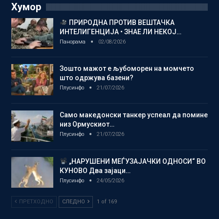
Хумор
ПРИРОДНА ПРОТИВ ВЕШТАЧКА
ИНТЕЛИГЕНЦИЈА • ЗНАЕ ЛИ НЕКОЈ…
Панорама
02/08/2026
Зошто мажот е љубоморен на момчето
што одржува базени?
Плусинфо
21/07/2026
Само македонски танкер успеал да помине
низ Ормускиот…
Плусинфо
21/07/2026
„НАРУШЕНИ МЕЃУЗАЈАЧКИ ОДНОСИ“ ВО
КУНОВО Два зајаци…
Плусинфо
24/05/2026
ПРЕТХОДНО
СЛЕДНО
1 of 169