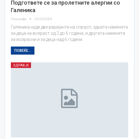
Подгответе се за пролетните алергии со
Галеника
Плусинфо
25/03/2024
Галеника нуди две варијанти на спрејот, едната наменета
за деца на возраст од 2 до 6 години, и другата наменета
за возрасни и за деца над 6 години.
ПОВЕЌЕ...
ЗДРАВЈЕ