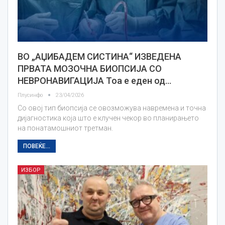
ВО „АЏИБАДЕМ СИСТИНА“ ИЗВЕДЕНА
ПРВАТА МОЗОЧНА БИОПСИЈА СО
НЕВРОНАВИГАЦИЈА Тоа е еден од…
Плусинфо
23/04/2026
Со овој тип биопсија се овозможува навремена и точна
дијагностика која што е клучен чекор во планирањето
на понатамошниот третман.
ПОВЕЌЕ...
ИЗБОР