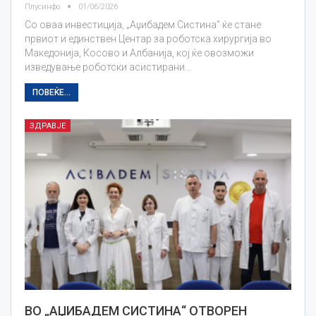
Плусинфо
01/06/2026
Со оваа инвестиција, „Аџибадем Систина“ ќе стане
првиот и единствен Центар за роботска хирургија во
Македонија, Косово и Албанија, кој ќе овозможи
изведување роботски асистирани…
ПОВЕЌЕ...
ЗДРАВЈЕ
ВО „АЏИБАДЕМ СИСТИНА“ ОТВОРЕН