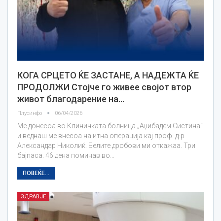
КОГА СРЦЕТО ЌЕ ЗАСТАНЕ, А НАДЕЖТА ЌЕ
ПРОДОЛЖИ Стојче го живее својот втор
живот благодарение на…
Плусинфо
06/04/2026
Ме донесоа во Клиничката болница „Аџибадем Систина“
и веднаш ме внесоа на итна операција кај проф. д-р
Александар Николиќ. Белите дробови ми откажаа. Три
бајпаса. 46 дена поминав во…
ПОВЕЌЕ...
ЗДРАВЈЕ