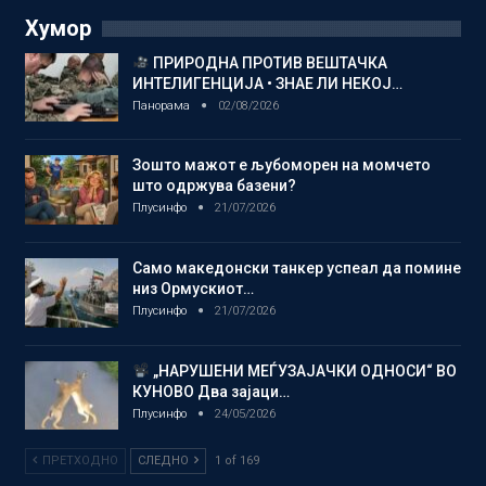
Хумор
ПРИРОДНА ПРОТИВ ВЕШТАЧКА
ИНТЕЛИГЕНЦИЈА • ЗНАЕ ЛИ НЕКОЈ…
Панорама
02/08/2026
Зошто мажот е љубоморен на момчето
што одржува базени?
Плусинфо
21/07/2026
Само македонски танкер успеал да помине
низ Ормускиот…
Плусинфо
21/07/2026
„НАРУШЕНИ МЕЃУЗАЈАЧКИ ОДНОСИ“ ВО
КУНОВО Два зајаци…
Плусинфо
24/05/2026
ПРЕТХОДНО
СЛЕДНО
1 of 169