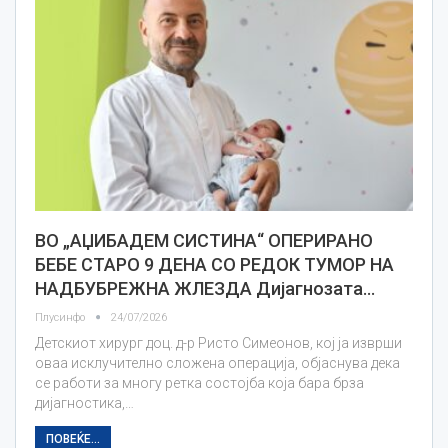
ВО „АЏИБАДЕМ СИСТИНА“ ОПЕРИРАНО
БЕБЕ СТАРО 9 ДЕНА СО РЕДОК ТУМОР НА
НАДБУБРЕЖНА ЖЛЕЗДА Дијагнозата…
Плусинфо
24/07/2026
Детскиот хирург доц. д-р Ристо Симеонов, кој ја изврши
оваа исклучително сложена операција, објаснува дека
се работи за многу ретка состојба која бара брза
дијагностика,…
ПОВЕЌЕ...