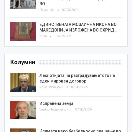
ВО…
Плусинфо
07/08/2026
ЕДИНСТВЕНАТА МОЗАИЧНА ИКОНА ВО
МАКЕДОНИЈА ИЗЛОЖЕНА ВО ОХРИД…
МИА
07/08/2026
Колумни
Леснотијата на разградувањетото на
еден мировен договор
Азис Положани
07/08/2026
Исправена земја
Златко Теодосиевски
07/08/2026
Климата како безбедносно прашање во