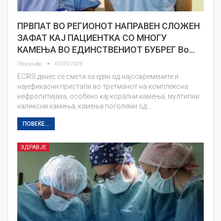
ПРВПАТ ВО РЕГИОНОТ НАПРАВЕН СЛОЖЕН
ЗАФАТ КАЈ ПАЦИЕНТКА СО МНОГУ
КАМЕЊА ВО ЕДИНСТВЕНИОТ БУБРЕГ Во…
Плусинфо
07/05/2026
ECIRS денес се смета за еден од најсовремените и
најефикасни пристапи во третманот на комплексна
нефролитијаза, особено кај корални камења, мултипни
каликсни камења, камења поголеми од…
ПОВЕЌЕ...
ЗДРАВЈЕ