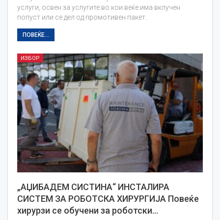
услуги, освен за услугите во кои веќе има вклучен
попуст или се дел од промотивен пакет.
ПОВЕЌЕ...
ИЗБОР
„АЏИБАДЕМ СИСТИНА“ ИНСТАЛИРА
СИСТЕМ ЗА РОБОТСКА ХИРУРГИЈА Повеќе
хирурзи се обучени за роботски…