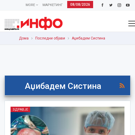
08/08/2026
MORE
МАРКЕТИНГ
Дома
Последни објави
Аџибадем Систина
Аџибадем Систина
ЗДРАВЈЕ