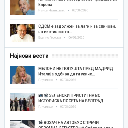
Европа
Ивица Челиковиќ
07/08/2026
СДСМ е задолжен за лаги и за спинови,
но вистинското…
Бранко Героски
06/08/2026
Најнови вести
МЕЛОНИ НЕ ПОПУШТА ПРЕД МАДРИД
Италија одбива да ги укине…
Плусинфо
07/08/2026
ЗЕЛЕНСКИ ПРИСТИГНА ВО
ИСТОРИСКА ПОСЕТА НА БЕЛГРАД…
Плусинфо
07/08/2026
ВОЗАЧ НА АВТОБУС СПРЕЧИ
ОГРОМНА КАТАСТРОФА Соборен дрон…