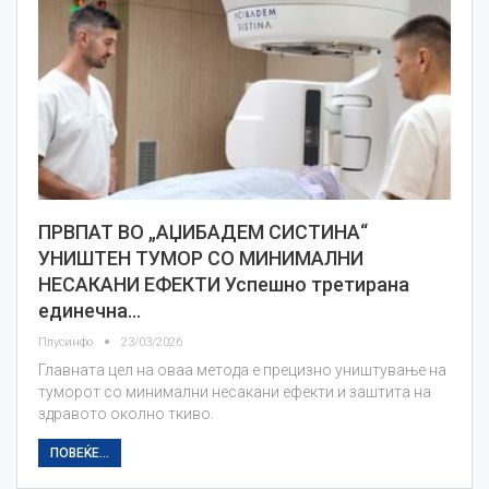
ПРВПАТ ВО „АЏИБАДЕМ СИСТИНА“
УНИШТЕН ТУМОР СО МИНИМАЛНИ
НЕСАКАНИ ЕФЕКТИ Успешно третирана
единечна…
Плусинфо
23/03/2026
Главната цел на оваа метода е прецизно уништување на
туморот со минимални несакани ефекти и заштита на
здравото околно ткиво.
ПОВЕЌЕ...