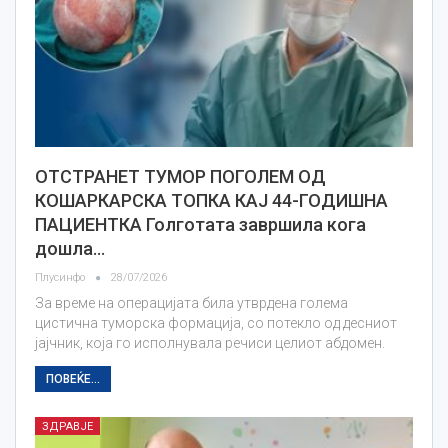
ОТСТРАНЕТ ТУМОР ПОГОЛЕМ ОД
КОШАРКАРСКА ТОПКА КАЈ 44-ГОДИШНА
ПАЦИЕНТКА Голготата завршила кога
дошла…
Плусинфо
28/07/2026
За време на операцијата била утврдена голема
цистична туморска формација, со потекло од десниот
јајчник, која го исполнувала речиси целиот абдомен.
ПОВЕЌЕ...
ЗДРАВЈЕ