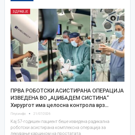
ЗДРАВЈЕ
ПРВА РОБОТСКИ АСИСТИРАНА ОПЕРАЦИЈА
ИЗВЕДЕНА ВО „АЏИБАДЕМ СИСТИНА“
Хирургот има целосна контрола врз…
Плусинфо
21/07/2026
Кај 57-годишен пациент беше изведена радикална
роботски асистирана комплексна операција за
лекување карцином на простатата.