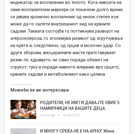
индикатор за воспаление во телото. Кога нивоата на
овие воспалителни маркери се покачени долго време,
се јавува хронично воспаление од низок степен кое
може да го оштети внатрешниот ѕид на крвните
садови. Таквата состојба го поттикнува развојот на
атеросклероза, го зголемува ризикот од згрутчување
на крвта и, следствено, од срцев и мозочен удар. Со
други зборови, висцералните масти претставуваат
ризик по здравјето, не само поради обемот на
струкот, туку и поради нивното влијание врз срцето,
крвните садови и метаболизмот како целина.
Можеби ќе ве интересира
РОДИТЕЛИ, НЕ ИМ ГИ ДАВАЈТЕ ОВИЕ 5
НАМИРНИЦИ НА ВАШИТЕ ДЕЦА…
Плусинфо
04/08/2026
И МНОГУ СРЕЌА НЕ Е НА АРНО! Жена