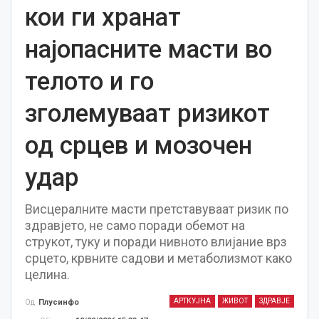
кои ги хранат
најопасните масти во
телото и го
зголемуваат ризикот
од срцев и мозочен
удар
Висцералните масти претставуваат ризик по
здравјето, не само поради обемот на
струкот, туку и поради нивното влијание врз
срцето, крвните садови и метаболизмот како
целина.
АРТКУЈНА
ЖИВОТ
ЗДРАВЈЕ
Од
Плусинфо