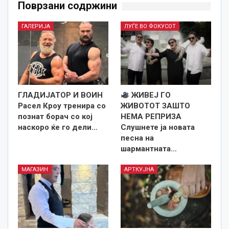
Поврзани содржини
ГАЛЕРИЈА
ЛУЃЕ ВО ФОКУСОТ
ГЛАДИЈАТОР И ВОИН
ЖИВЕЈ ГО
Расел Кроу тренира со
ЖИВОТОТ ЗАШТО
познат борач со кој
НЕМА РЕПРИЗА
наскоро ќе го дели…
Слушнете ја новата
песна на
шармантната…
МАГАЗИН
АРТКУЈНА