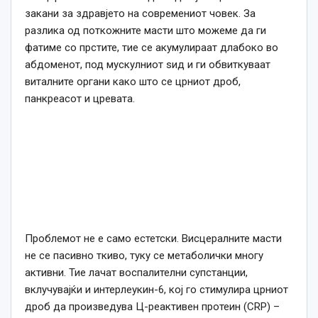
закани за здравјето на современиот човек. За
разлика од поткожните масти што можеме да ги
фатиме со прстите, тие се акумулираат длабоко во
абдоменот, под мускулниот ѕид и ги обвиткуваат
виталните органи како што се црниот дроб,
панкреасот и цревата.
Проблемот не е само естетски. Висцералните масти
не се пасивно ткиво, туку се метаболички многу
активни. Тие лачат воспалителни супстанции,
вклучувајќи и интерлеукин-6, кој го стимулира црниот
дроб да произведува Ц-реактивен протеин (CRP) –