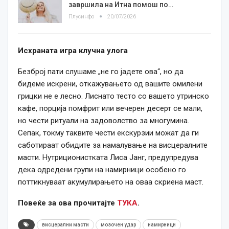
завршила на Итна помош по…
Плусинфо
20/07/2026
Исхраната игра клучна улога
Безброј пати слушаме „не го јадете ова“, но да
бидеме искрени, откажувањето од вашите омилени
грицки не е лесно. Лиснато тесто со вашето утринско
кафе, порција помфрит или вечерен десерт се мали,
но чести ритуали на задоволство за многумина.
Сепак, токму таквите чести екскурзии можат да ги
саботираат обидите за намалување на висцералните
масти. Нутриционистката Лиса Јанг, предупредува
дека одредени групи на намирници особено го
поттикнуваат акумулирањето на оваа скриена маст.
Повеќе за ова прочитајте
ТУКА
.
висцерални масти
мозочен удар
намирници