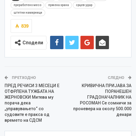
преработено месо
пржена храна
срцев удар
штетни намирници
839
Сподели
ПРЕТХОДНО
СЛЕДНО
ПРЕД РЕЧИСИ 3 МЕСЕЦИ Е
КРИВИЧНА ПРИЈАВА ЗА
ОТФРЛЕНА ТУЖБАТА НА
ПОРАНЕШЕН
ЖЕРНОВСКИ Митева му
ГРАДОНАЧАЛНИК НА
порача дека
РОСОМАН Се сомничи за
„управувањето“ со
проневера на околу 500.000
судовите е пракса од
денари
времето на СДСМ