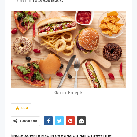
Објавено
19/02/2026 15:33:47
Фото: Freepik
839
Сподели
Висцералните масти се една од најпотценетите