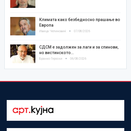
Климата како безбедносно прашање во
Европа
Ивица Челиковиќ
07/08/2026
СДСМ е задолжен за лаги и за спинови,
но вистинското…
Бранко Героски
06/08/2026