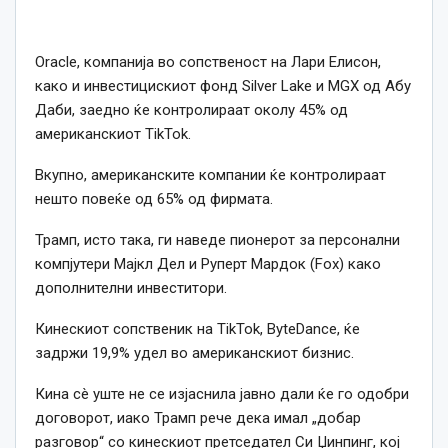
Oracle, компанија во сопственост на Лари Елисон,
како и инвестицискиот фонд Silver Lake и MGX од Абу
Даби, заедно ќе контролираат околу 45% од
американскиот TikTok.
Вкупно, американските компании ќе контролираат
нешто повеќе од 65% од фирмата.
Трамп, исто така, ги наведе пионерот за персонални
компјутери Мајкл Дел и Руперт Мардок (Fox) како
дополнителни инвеститори.
Кинескиот сопственик на TikTok, ByteDance, ќе
задржи 19,9% удел во американскиот бизнис.
Кина сè уште не се изјаснила јавно дали ќе го одобри
договорот, иако Трамп рече дека имал „добар
разговор“ со кинескиот претседател Си Џинпинг, кој