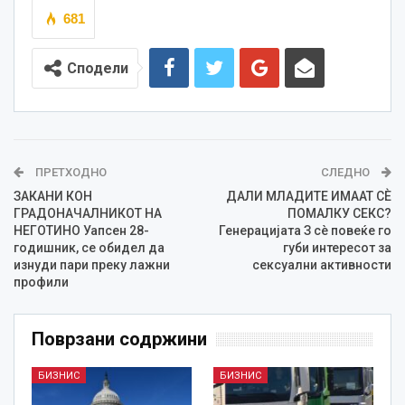
681
Сподели
ПРЕТХОДНО
СЛЕДНО
ЗАКАНИ КОН
ДАЛИ МЛАДИТЕ ИМААТ СЀ
ГРАДОНАЧАЛНИКОТ НА
ПОМАЛКУ СЕКС?
НЕГОТИНО Уапсен 28-
Генерацијата З сè повеќе го
годишник, се обидел да
губи интересот за
изнуди пари преку лажни
сексуални активности
профили
Поврзани содржини
БИЗНИС
БИЗНИС