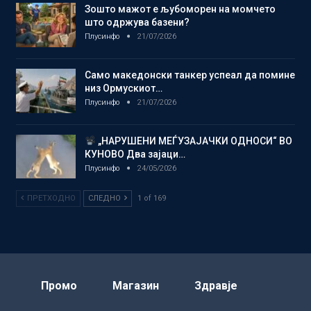
Зошто мажот е љубоморен на момчето
што одржува базени?
Плусинфо
21/07/2026
Само македонски танкер успеал да помине
низ Ормускиот…
Плусинфо
21/07/2026
„НАРУШЕНИ МЕЃУЗАЈАЧКИ ОДНОСИ“ ВО
КУНОВО Два зајаци…
Плусинфо
24/05/2026
ПРЕТХОДНО
СЛЕДНО
1 of 169
Промо
Магазин
Здравје