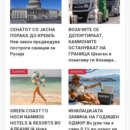
СЕНАТОТ СО ЈАСНА
ВОЗАЧИТЕ СЕ
ПОРАКА ДО КРЕМЉ
ДЕПОРТИРААТ,
Нов закон предвидува
КАМИОНИТЕ
построги санкции за
ОСТАНУВААТ НА
Русија
ГРАНИЦА Шенген и
понатаму ги блокира…
БИЗНИС
БИЗНИС
GREEN COAST ГО
ИНФЛАЦИЈАТА
НОСИ NAMMOS
ЗАМИНА НА ГОДИШЕН
HOTELS & RESORTS ВО
ОДМОР Во јули таа е
АЛБАНИЈА Нова
само 0,1% во однос на