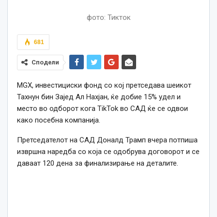
фото: Тикток
681
Сподели
MGX, инвестициски фонд со кој претседава шеикот
Тахнун бин Зајед Ал Нахјан, ќе добие 15% удел и
место во одборот кога TikTok во САД ќе се одвои
како посебна компанија.
Претседателот на САД Доналд Трамп вчера потпиша
извршна наредба со која се одобрува договорот и се
даваат 120 дена за финализирање на деталите.