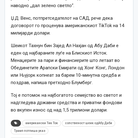
наводно „дал зелено светло“.
Џ.Д. Венс, потпретседателот на САД, рече дека
договорот го проценува американскиот TikTok на 14
милијарди долари.
Шеикот Тахнун бин Зајед Ал Нахјан од Абу Даби е
еден од најбараните луѓе на Блискиот Исток.
Менаџерите за пари и финансиерите што летаат во
Обединетите Арапски Емирати од Хонг Конг, Лондон
или Њујорк копнеат за барем 10-минутна средба и
поздрав, напиша претходно Блумберг.
Тој е потомок на најбогатото семејство во светот и
надгледува државни средства и приватни фондови
во вкупен износ од над 1,5 трилиони долари.
американски Тик Ток
сопственост шеик одАбу Даби
Трамп потпиша указ