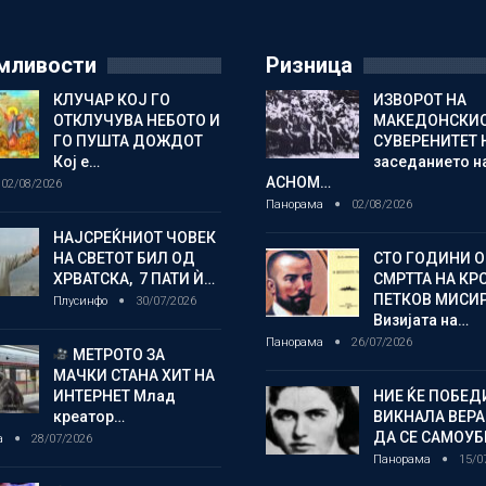
мливости
Ризница
КЛУЧАР КОЈ ГО
ИЗВОРОТ НА
ОТКЛУЧУВА НЕБОТО И
МАКЕДОНСКИ
ГО ПУШТА ДОЖДОТ
СУВЕРЕНИТЕТ 
Кој е…
заседанието н
АСНОМ…
02/08/2026
Панорама
02/08/2026
НАЈСРЕЌНИОТ ЧОВЕК
НА СВЕТОТ БИЛ ОД
СТО ГОДИНИ 
ХРВАТСКА, 7 ПАТИ Ѝ…
СМРТТА НА КР
ПЕТКОВ МИСИ
Плусинфо
30/07/2026
Визијата на…
Панорама
26/07/2026
МЕТРОТО ЗА
МАЧКИ СТАНА ХИТ НА
ИНТЕРНЕТ Млад
НИЕ ЌЕ ПОБЕД
креатор…
ВИКНАЛА ВЕРА
ДА СЕ САМОУБ
а
28/07/2026
Панорама
15/0