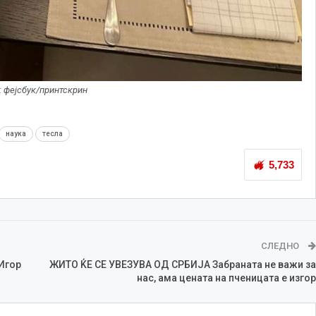
: фејсбук/принтскрин
наука
тесла
5,733
СЛЕДНО
Игор
ЖИТО ЌЕ СЕ УВЕЗУВА ОД СРБИЈА Забраната не важи за
нас, ама цената на пченицата е изгор