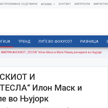
 ЗА ПРЕЗЕМАЊЕ СОДРЖИНИ
КОНТАКТ
ИМПРЕСУМ
МАРКЕТИН
АРХИВА
ОГИЈА
ТРЕНД
ЛУЃЕ ВО ФОКУСОТ
РИЗНИЦА
АМЕРИКАНСКИОТ „ТЕСЛА“ Илон Маск и Мате Римац вечерале во Њујорк
СКИОТ И
ЕСЛА“ Илон Маск и
е во Њујорк