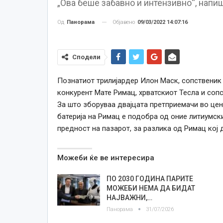
„Ова беше забавно и интензивно“, напиш
Објавено
09/03/2022 14:07:16
Од
Панорама
Сподели
Познатиот трилијардер Илон Маск, сопственик н
конкурент Мате Римац, хрватскиот Тесла и сопс
За што зборуваа двајцата претприемачи во цен
батерија на Римац е подобра од оние литиумск
предност на пазарот, за разлика од Римац кој 
Можеби ќе ве интересира
ПО 2030 ГОДИНА ПАРИТЕ
МОЖЕБИ НЕМА ДА БИДАТ
НАЈВАЖНИ,…
Панорама
31/07/2026