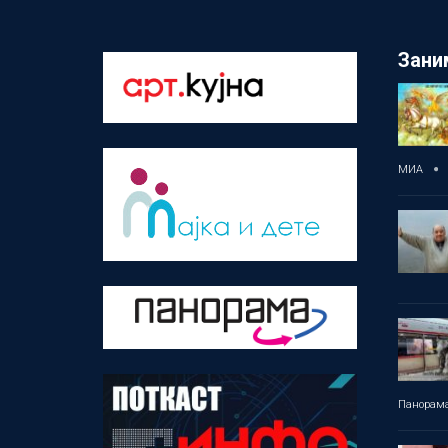
Зани
МИА
Панорам