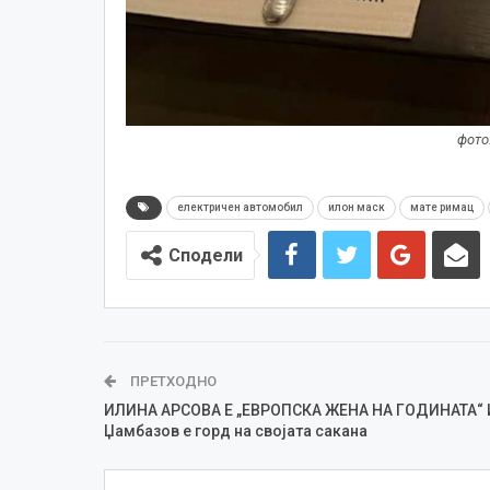
фото
електричен автомобил
илон маск
мате римац
Сподели
ПРЕТХОДНО
ИЛИНА АРСОВА Е „ЕВРОПСКА ЖЕНА НА ГОДИНАТА“ 
Џамбазов е горд на својата сакана