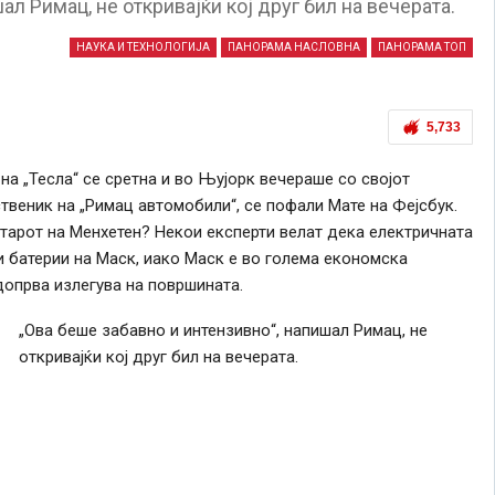
ал Римац, не откривајќи кој друг бил на вечерата.
НАУКА И ТЕХНОЛОГИЈА
ПАНОРАМА НАСЛОВНА
ПАНОРАМА ТОП
5,733
а „Тесла“ се сретна и во Њујорк вечераше со својот
твеник на „Римац автомобили“, се пофали Мате на Фејсбук.
тарот на Менхетен? Некои експерти велат дека електричната
и батерии на Маск, иако Маск е во голема економска
допрва излегува на површината.
„Ова беше забавно и интензивно“, напишал Римац, не
откривајќи кој друг бил на вечерата.