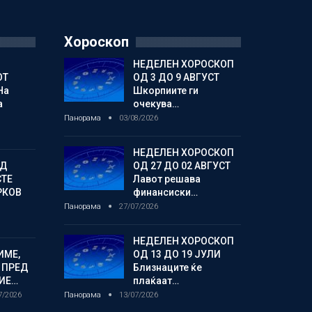
Хороскоп
НЕДЕЛЕН ХОРОСКОП
ОТ
ОД 3 ДО 9 АВГУСТ
На
Шкорпиите ги
а
очекува…
Панорама
03/08/2026
НЕДЕЛЕН ХОРОСКОП
ОД
ОД 27 ДО 02 АВГУСТ
СТЕ
Лавот решава
РКОВ
финансиски…
Панорама
27/07/2026
НЕДЕЛЕН ХОРОСКОП
ИМЕ,
ОД 13 ДО 19 ЈУЛИ
 ПРЕД
Близнаците ќе
ИЕ…
плаќаат…
7/2026
Панорама
13/07/2026