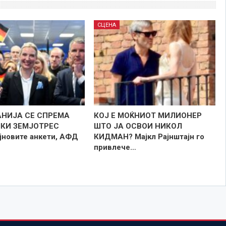
СЦЕНА
АНИЈА СЕ СПРЕМА
КОЈ Е МОЌНИОТ МИЛИОНЕР
КИ ЗЕМЈОТРЕС
ШТО ЈА ОСВОИ НИКОЛ
јновите анкети, АФД
КИДМАН? Мајкл Рајнштајн го
привлече…