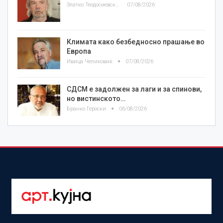
Златко Теодосиевски
07/08/2026
Климата како безбедносно прашање во
Европа
Ивица Челиковиќ
07/08/2026
СДСМ е задолжен за лаги и за спинови,
но вистинското…
Бранко Героски
06/08/2026