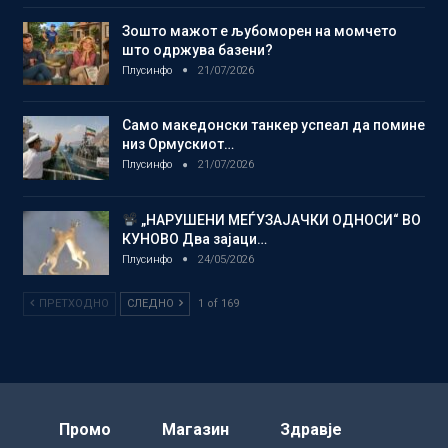
Зошто мажот е љубоморен на момчето
што одржува базени?
Плусинфо
21/07/2026
Само македонски танкер успеал да помине
низ Ормускиот…
Плусинфо
21/07/2026
„НАРУШЕНИ МЕЃУЗАЈАЧКИ ОДНОСИ“ ВО
КУНОВО Два зајаци…
Плусинфо
24/05/2026
ПРЕТХОДНО
СЛЕДНО
1 of 169
Промо
Магазин
Здравје