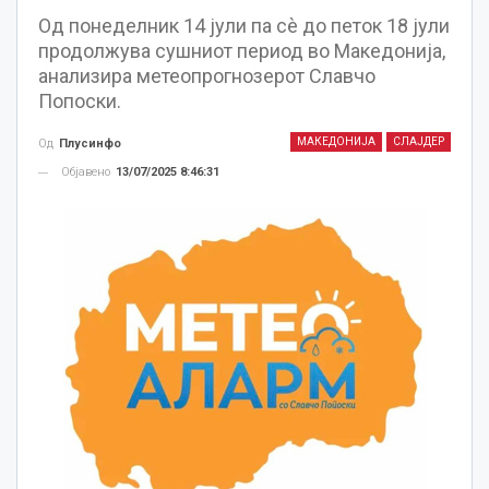
Oд понеделник 14 јули па сè до петок 18 јули
продолжува сушниот период во Македонија,
анализира метеопрогнозерот Славчо
Попоски.
МАКЕДОНИЈА
СЛАЈДЕР
Од
Плусинфо
Објавено
13/07/2025 8:46:31