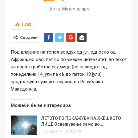
Фото: Метео аларм
1,752
Сподели
Под влијание на топол воздух од југ, односно од
Африка, но овој пат со по умерен интензитет, во текот
на новата работна седмица (во периодот од
понеделник 14 јули па сè до петок 18 јули)
продолжува сушниот период во Република
Македонија.
Можеби ќе ве интересира
ЛЕТОТО ГО ПОКАЖУВА НАЈЖЕШКОТО
ЛИЦE Освежување само во…
Плусинфо
06/08/2026