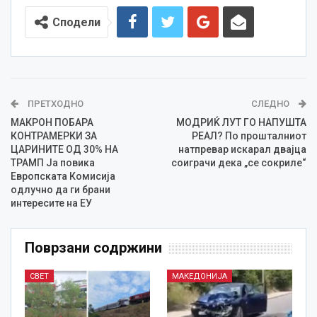
Сподели
ПРЕТХОДНО
СЛЕДНО
МАКРОН ПОБАРА
МОДРИЌ ЛУТ ГО НАПУШТА
КОНТРАМЕРКИ ЗА
РЕАЛ? По прошталниот
ЦАРИНИТЕ ОД 30% НА
натпревар искарал двajца
ТРАМП Ја повика
соиграчи дека „се сокриле“
Европската Комисија
одлучно да ги брани
интересите на ЕУ
Поврзани содржини
СВЕТ
МАКЕДОНИЈА