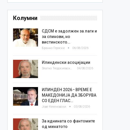
Колумни
СДСМ е задолжен за лаги и
за спинови, но
вистинското…
Бранко Героски
06/08/2026
Илинденски асоцијации
Златко Теодосиевски
04/08/2026
ИЛИНДЕН 2026 • ВРЕМЕ Е
МАКЕДОНИЈА ДА ЗБОРУВА
СО ЕДЕН ГЛАС…
Јове Кекеновски
03/08/2026
За иднината со фантомите
од минатото