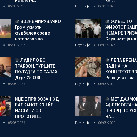
о
06/08/2026
Плусинфо
06/08/2026
ВОЗНЕМИРУВАЧКО
ЖИВЕЈ ГО
Гром усмрти
ЖИВОТОТ ЗАШ
фудбалер среде
НЕМА РЕПРИЗ
натпревар во…
Слушнете ја н
о
06/08/2026
Плусинфо
06/08/2026
ЛУДИЛО ВО
ЛЕПА БРЕНА
ТРАБЗОН, ТУРЦИТЕ
ПАДНА НА
ПОЛУДЕА ПО САЛАХ
КОНЦЕРТОТ ВО
Дури 25.000…
Реакцијата на
о
05/08/2026
Плусинфо
06/08/2026
ИЏЕ Е ПРВ ВОЗАЧ ОД
МЕТ ДАЈМОН
БАЛКАНОТ КОЈ ЌЕ
АФЛЕК ОСТАН
НАСТАПИ СО
ШВОРЦ ПО УС
ПРОТОТИП…
НА…
о
05/08/2026
Плусинфо
06/08/2026