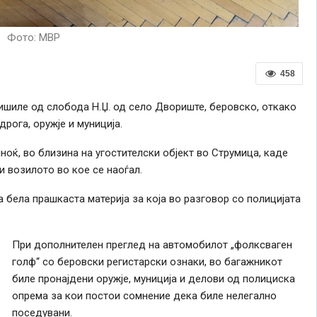
Фото: МВР
458
шиле од слобода Н.Џ. од село Двориште, беровско, откако
дрога, оружје и муниција.
ноќ, во близина на угостителски објект во Струмица, каде
и возилото во кое се наоѓал.
 бела прашкаста материја за која во разговор со полицијата
При дополнителен преглед на автомобилот „фолксваген
голф“ со беровски регистарски ознаки, во багажникот
биле пронајдени оружје, муниција и делови од полициска
опрема за кои постои сомнение дека биле нелегално
поседувани.