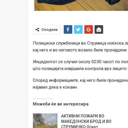
Сподели
Полициски службеници во Струмица ноќеска ли
кај него и во неговото возило биле пронајдени 
Инцидентот се случил околу 02:00 часот по пол
што полицијата извршила контрола врз лицето 
Според информациите, кај него била пронајдена
изјавил дека е кокаин.
Можеби ќе ве интересира
АКТИВНИ ПОЖАРИ ВО
МАКЕДОНСКИ БРОД И ВО
СТРУМИЧКО Огнот…