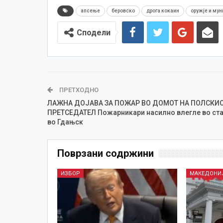
апсење
беровско
дрога кокаин
оружје и мун
Сподели
ПРЕТХОДНО
ЛАЖНА ДОЈАВА ЗА ПОЖАР ВО ДОМOT НА ПОЛСКИ
ПРЕТСЕДАТЕЛ Пожарникари насилно влегле во ст
во Гдањск
Поврзани содржини
ИЗБОР
МАКЕДОНИ