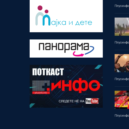
Плусинф
Плусинф
Плусинф
Плусинф