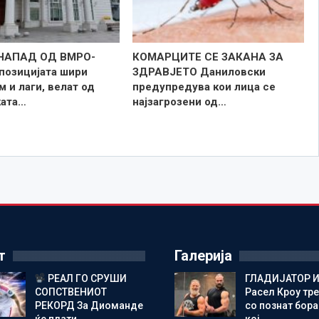
НАПАД ОД ВМРО-
КОМАРЦИТЕ СЕ ЗАКАНА ЗА
озицијата шири
ЗДРАВЈЕТО Даниловски
 и лаги, велат од
предупредува кои лица се
ката…
најзагрозени од…
т
Галерија
РЕАЛ ГО СРУШИ
ГЛАДИЈАТОР И
СОПСТВЕНИОТ
Расел Кроу тр
РЕКОРД За Диоманде
со познат бора
ќе плати…
кој…