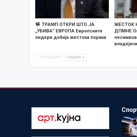
ТРАМП ОТКРИ ШТО ЈА
ЖЕСТОК 
„УБИВА“ ЕВРОПА Европските
ДПМНЕ Оп
лидери добија жестока порака
песимизам
владејач
ПРЕТХОДНО
СЛЕДНО
Спор