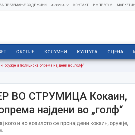
 ЗА ПРЕЗЕМАЊЕ СОДРЖИНИ
КОНТАКТ
ИМПРЕСУМ
МАРКЕТИН
АРХИВА
ВЕТ
СКОПЈЕ
КОЛУМНИ
КУЛТУРА
СЦЕНА
оружје и полициска опрема најдени во „голф“
Р ВО СТРУМИЦА Кокаин,
опрема најдени во „голф“
ј кого и во возилото се пронајдени кокаин, оружје,
а.