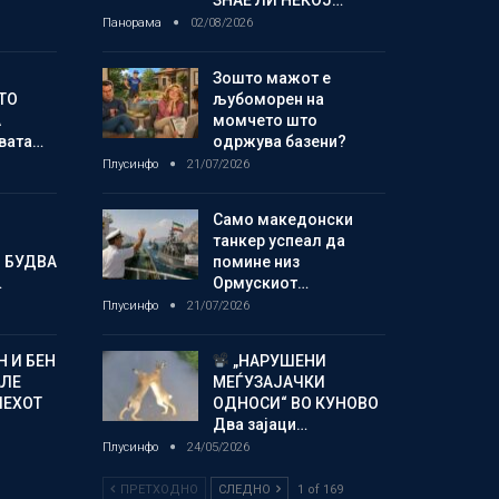
Панорама
02/08/2026
Зошто мажот е
ТО
љубоморен на
А
момчето што
овата…
одржува базени?
Плусинфо
21/07/2026
Само македонски
танкер успеал да
 БУДВА
помине низ
…
Ормускиот…
Плусинфо
21/07/2026
 И БЕН
„НАРУШЕНИ
АЛЕ
МЕЃУЗАЈАЧКИ
ПЕХОТ
ОДНОСИ“ ВО КУНОВО
Два зајаци…
Плусинфо
24/05/2026
ПРЕТХОДНО
СЛЕДНО
1 of 169