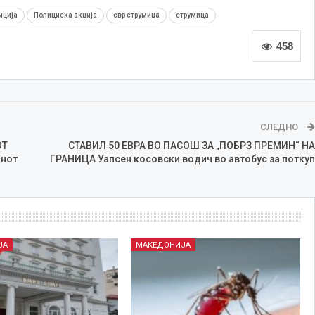
иција
Полициска акција
свр струмица
струмица
458
СЛЕДНО
ОТ
СТАВИЛ 50 ЕВРА ВО ПАСОШ ЗА „ПОБРЗ ПРЕМИН“ НА
анот
ГРАНИЦА Уапсен косовски водич во автобус за поткуп
ЈА
МАКЕДОНИЈА