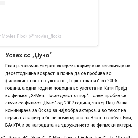
y Movies Flock (@movies_flock)
Успех со „Џуно“
Елен ја започна својата актерска кариера на телевизија на
десетгодишна возраст, а почна да се пробива во
филмскиот свет со улога во „Горко-слатко“ во 2005
година, а една година подоцна во улогата на Кити Прајд
во филмот „X-Men: Последниот отпор“. Голем пробив се
случи со филмот „Џуно“ од 2007 година, за кој Пејџ беше
номинирана за Оскар за најдобра актерка, а во текот на
нејзината кариера беше номинирана за Златен глобус, Еми,
БАФТА и за наградата на здружението на филмски актери.
, „Peacock“, „Super“, „X-Men: Days of Future Past“, „To Me with