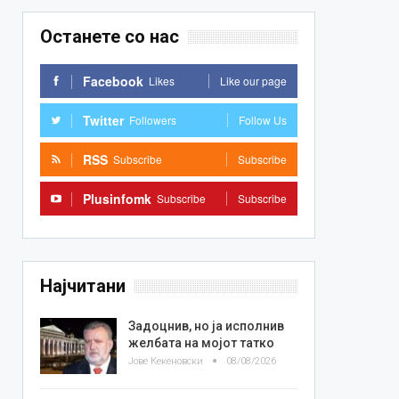
Останете со нас
Facebook
Likes
Like our page
Twitter
Followers
Follow Us
RSS
Subscribe
Subscribe
Plusinfomk
Subscribe
Subscribe
Најчитани
Задоцнив, но ја исполнив
желбата на мојот татко
Јове Кекеновски
08/08/2026