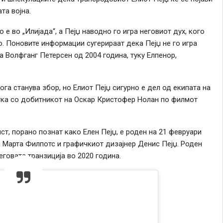
та војна.
 е во „Илијада“, а Пејџ наводно го игра неговиот дух, кого
о. Поновите информации сугерираат дека Пејџ не го игра
на Волфганг Петерсен од 2004 година, туку Елпенор,
ога станува збор, но Елиот Пејџ сигурно е дел од екипата на
отка со добитникот на Оскар Кристофер Нолан по филмот
ст, порано познат како Елен Пејџ, е роден на 21 февруари
а Марта Филпотс и графичкиот дизајнер Денис Пејџ. Роден
еговата транзиција во 2020 година.