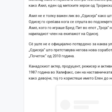
како Ахил, еден од митските херои од Тројанска
Ахил не е толку важен лик во „Одисеја“ како што
Одисеј го среќава кога се спушта во подземјет
Ахил, кого го играше Бред Пит во епот „Троја“ 
најмладиот член на екипажот на Одисеј.
Сè уште не е официјално потврдено за каква ул
„Одисеја“ што претставува негова нова сораб
„Почеток“ од 2010 година.
Канадскиот актер, продуцент, режисер и активи
1987 година во Халифакс, син на наставничкат
како девојче, тој го користеше името Елен до н