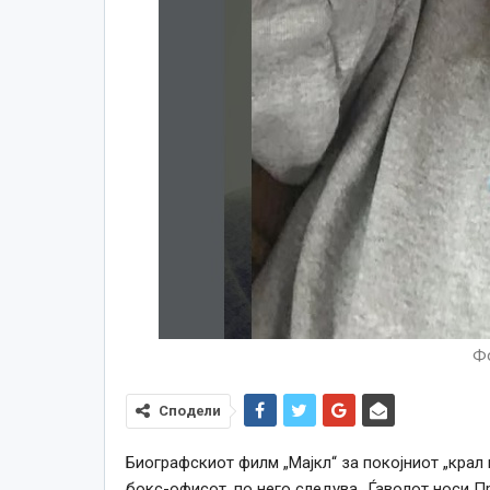
Фо
Сподели
Биографскиот филм „Мајкл“ за покојниот „крал
бокс-офисот, по него следува „Ѓаволот носи П