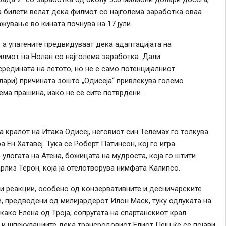
 билети велат дека филмот со најголема заработка оваа
жување во кината почнува на 17 јули.
 а упатените предвидуваат дека адаптацијата на
лмот на Нолан со најголема заработка. Дали
редината на летото, но не е само потенцијалниот
лари) причината зошто „Одисеја“ привлекува големо
ема прашина, иако не се сите потврдени.
 кралот на Итака Одисеј, неговиот син Телемах го толкува
 Ен Хатавеј. Тука се Роберт Патинсон, кој го игра
 улогата на Атена, божицата на мудроста, која го штити
рлиз Терон, која ја отелотворува нимфата Калипсо.
и реакции, особено од конзервативните и десничарските
, предводени од милијардерот Илон Маск, туку одлуката на
ако Елена од Троја, сопругата на спартанскиот крал
, и шпекулациите дека трансродовиот Елиот Пејџ ќе се појави