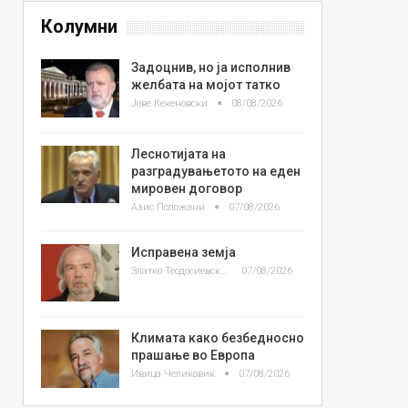
Колумни
Задоцнив, но ја исполнив
желбата на мојот татко
Јове Кекеновски
08/08/2026
Леснотијата на
разградувањетото на еден
мировен договор
Азис Положани
07/08/2026
Исправена земја
Златко Теодосиевски
07/08/2026
Климата како безбедносно
прашање во Европа
Ивица Челиковиќ
07/08/2026