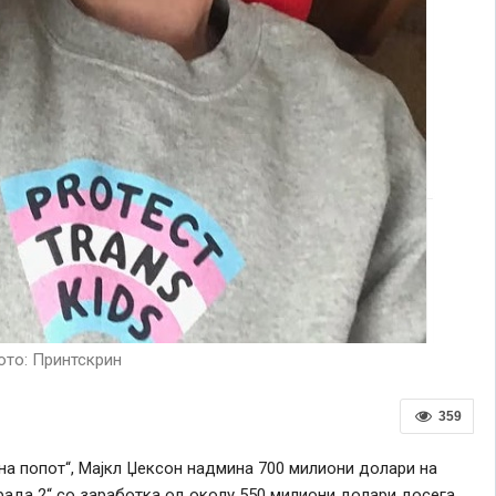
то: Принтскрин
359
 на попот“, Мајкл Џексон надмина 700 милиони долари на
рада 2“ со заработка од околу 550 милиони долари досега,