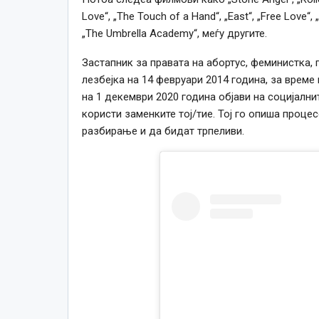
Love“, „The Touch of a Hand“, „East“, „Free Love“, 
„The Umbrella Academy“, меѓу другите.
Застапник за правата на абортус, феминистка, 
лезбејка на 14 февруари 2014 година, за време 
на 1 декември 2020 година објави на социјални
користи заменките тој/тие. Тој го опиша проце
разбирање и да бидат трпеливи.