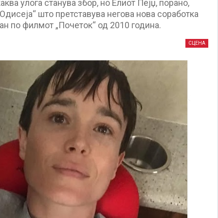
ква улога станува збор, но Елиот Пејџ, порано,
 „Одисеја“ што претставува негова нова соработка
н по филмот „Почеток“ од 2010 година.
СЦЕНА