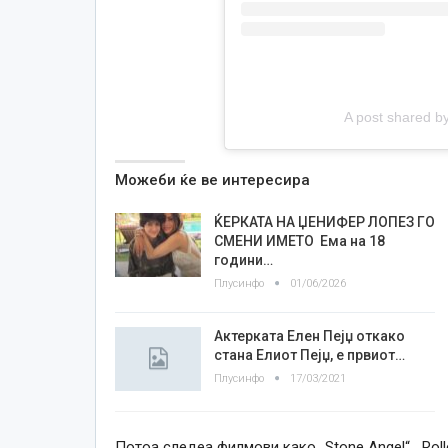
A post shared b
Можеби ќе ве интересира
ЌЕРКАТА НА ЏЕНИФЕР ЛОПЕЗ ГО
СМЕНИ ИМЕТО Ема на 18
години…
Плусинфо
01/06/2026
Актерката Елен Пејџ откако
стана Елиот Пејџ, е првиот…
Плусинфо
17/03/2021
Потоа следеа филмови како „Stone Angel“, „Roller“