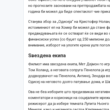
но прогнозите засновани на претпродажбата на
година би можел да биде спектаклот чие прика
Станува збор за „Одисеја“ на Кристофер Нолан,
истоимениот еп на Хомер би можел да стане фи
предвидувањата ќе се остварат ќе се види во с
финансиски успех (со буџет од 250 милиони до
внимание, изборот на улогите крена уште погол
Ѕвездена екипа
Филмот има ѕвездена екипа, Мет Дејмон го игра
Том Холанд, а неговата сопруга Пенелопа ја игра
додворувачот на Пенелопа, Антиној, Зендаја во
Одисеј на неговото долго патување дома, и Ша
Ова не беа изборите што предизвикаа негативн
коментатори и корисници на социјалните мрежи
режисерот да ја избере темната Лупита Њонго к
Менелај, како и нејзината сестра Клитемнестра