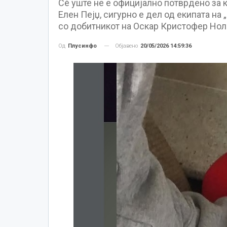
Сè уште не е официјално потврдено за ка
Елен Пејџ, сигурно е дел од екипата на
со добитникот на Оскар Кристофер Нола
Објавено
20/05/2026 14:59:36
Од
Плусинфо