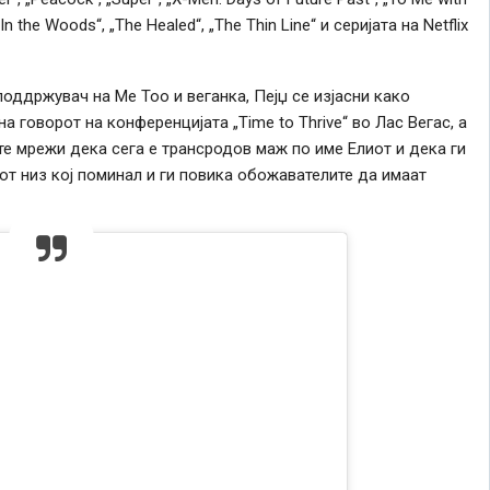
„In the Woods“, „The Healed“, „The Thin Line“ и серијата на Netflix
поддржувач на Me Too и веганка, Пејџ се изјасни како
на говорот на конференцијата „Time to Thrive“ во Лас Вегас, а
те мрежи дека сега е трансродов маж по име Елиот и дека ги
сот низ кој поминал и ги повика обожавателите да имаат