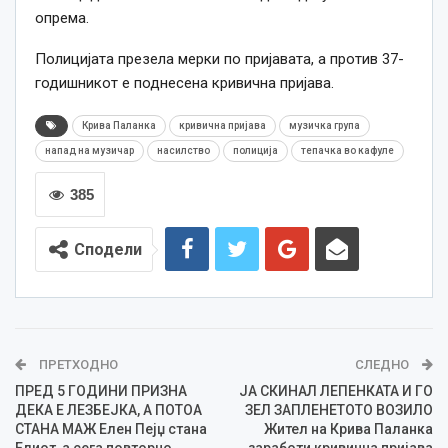
опрема.
Полицијата презела мерки по пријавата, а против 37-
годишникот е поднесена кривична пријава.
Крива Паланка
кривична пријава
музичка група
напад на музичар
насилство
полиција
тепачка во кафуле
385
Сподели
ПРЕТХОДНО
СЛЕДНО
ПРЕД 5 ГОДИНИ ПРИЗНА
ЈА СКИНАЛ ЛЕПЕНКАТА И ГО
ДЕКА Е ЛЕЗБЕЈКА, А ПОТОА
ЗЕЛ ЗАПЛЕНЕТОТО ВОЗИЛО
СТАНА МАЖ Елен Пејџ стана
Жител на Крива Паланка