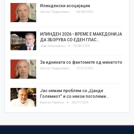
Илинденски асоцијации
Златко Теодосиевски
04/08/2026
ИЛИНДЕН 2026 • ВРЕМЕ Е МАКЕДОНИЈА
ДА ЗБОРУВА СО ЕДЕН ГЛАС…
Јове Кекеновски
03/08/2026
За иднината со фантомите од минатото
Златко Теодосиевски
31/07/2026
Јас немам проблем со „Цанде
Големиот“ и со некои поголеми…
Бранко Героски
30/07/2026