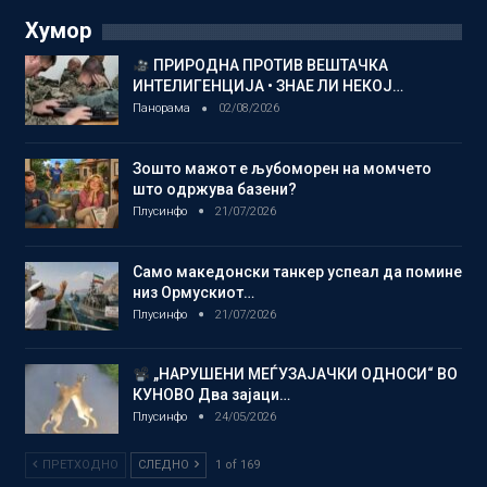
Хумор
ПРИРОДНА ПРОТИВ ВЕШТАЧКА
ИНТЕЛИГЕНЦИЈА • ЗНАЕ ЛИ НЕКОЈ…
Панорама
02/08/2026
Зошто мажот е љубоморен на момчето
што одржува базени?
Плусинфо
21/07/2026
Само македонски танкер успеал да помине
низ Ормускиот…
Плусинфо
21/07/2026
„НАРУШЕНИ МЕЃУЗАЈАЧКИ ОДНОСИ“ ВО
КУНОВО Два зајаци…
Плусинфо
24/05/2026
ПРЕТХОДНО
СЛЕДНО
1 of 169