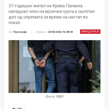
37-годишен жител на Крива Паланка
нападнал член на музичка група и оштетил
дел од опремата за време на настап во
локал.
МАКЕДОНИЈА
Објавено
20/05/2026 15:08:38
Од
Плусинфо
Фото: МВР
385