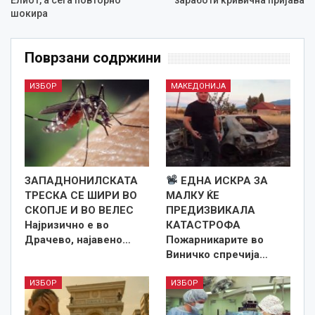
Елиот, а сега повторно
заработи кривична пријава
шокира
Поврзани содржини
ИЗБОР
МАКЕДОНИЈА
ЗАПАДНОНИЛСКАТА
ЕДНА ИСКРА ЗА
ТРЕСКА СЕ ШИРИ ВО
МАЛКУ ЌЕ
СКОПЈЕ И ВО ВЕЛЕС
ПРЕДИЗВИКАЛА
Најризично е во
КАТАСТРОФА
Драчево, најавено…
Пожарникарите во
Виничко спречија…
ИЗБОР
ИЗБОР