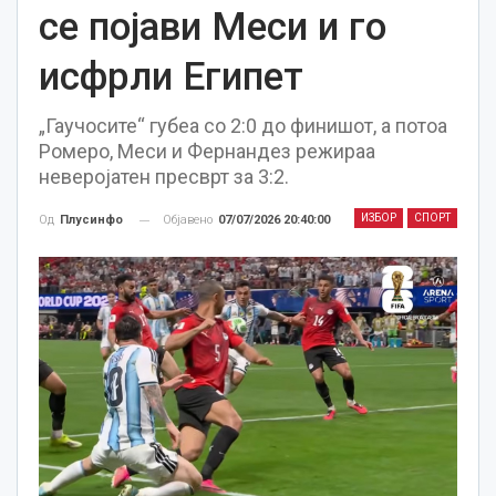
се појави Меси и го
исфрли Египет
„Гаучосите“ губеа со 2:0 до финишот, а потоа
Ромеро, Меси и Фернандез режираа
неверојатен пресврт за 3:2.
ИЗБОР
СПОРТ
Објавено
07/07/2026 20:40:00
Од
Плусинфо