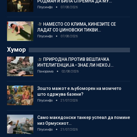
РОДМАН И БИЛА СПРЕМНА ДА МУ…
Плусинфо
07/08/2026
НАМЕСТО СО КЛИМА, КИНЕЗИТЕ СЕ
ЛАДАТ СО ЏИНОВСКИ ТИКВИ…
Плусинфо
07/08/2026
Хумор
ПРИРОДНА ПРОТИВ ВЕШТАЧКА
ИНТЕЛИГЕНЦИЈА • ЗНАЕ ЛИ НЕКОЈ…
Панорама
02/08/2026
Зошто мажот е љубоморен на момчето
што одржува базени?
Плусинфо
21/07/2026
Само македонски танкер успеал да помине
низ Ормускиот…
Плусинфо
21/07/2026