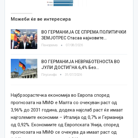
Можеби ќе ве интересира
ВО ГЕРМАНИЈА СЕ СПРЕМА ПОЛИТИЧКИ
ЗЕМЈОТРЕС Стасаа најновите…
Панорама
07/08/2026
ВО ГЕРМАНИЈА НЕВРАБОТЕНОСТА ВО
ЈУЛИ ДОСТИГНА 6,4% Без…
Плусинфо
31/07/2026
Најбрзорастечка економија во Европа според
прогнозата на ММФ е Малта со очекуван раст од
3,96% до 2031 година, додека најслаб раст ќе имаат
најголемите економии – Италија од 0,7% и Германија
од 0,92%. Економиите од Европската Унија, според
прогнозата на ММФ се очекува да имаат раст од