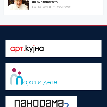
но вистинското…
Бранко Героски
06/08/2026