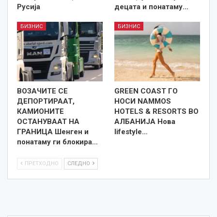
Русија
децата и понатаму…
БИЗНИС
БИЗНИС
ВОЗАЧИТЕ СЕ
GREEN COAST ГО
ДЕПОРТИРААТ,
НОСИ NAMMOS
КАМИОНИТЕ
HOTELS & RESORTS ВО
ОСТАНУВААТ НА
АЛБАНИЈА Нова
ГРАНИЦА Шенген и
lifestyle…
понатаму ги блокира…
ПРЕТХОДНО
СЛЕДНО