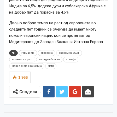
Индија за 6,5%, додека дури и субсахарска Африка е
на добар пат да порасне за 4,6%.
Двојно побрзо темпо на раст од еврозоната во
следните пет години се очекува да имаат многу
помали европски нации, кои се протегаат од
Медитеранот до Западен Балкан и Источна Европа.
германија
еврозона
економија 2031
економски раст
западен балкан
италија
македонија економија
ммф
1,966
Сподели