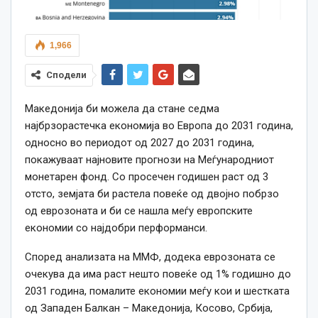
1,966
Сподели
Македонија би можела да стане седма
најбрзорастечка економија во Европа до 2031 година,
односно во периодот од 2027 до 2031 година,
покажуваат најновите прогнози на Меѓународниот
монетарен фонд. Со просечен годишен раст од 3
отсто, земјата би растела повеќе од двојно побрзо
од еврозоната и би се нашла меѓу европските
економии со најдобри перформанси.
Според анализата на ММФ, додека еврозоната се
очекува да има раст нешто повеќе од 1% годишно до
2031 година, помалите економии меѓу кои и шестката
од Западен Балкан – Македонија, Косово, Србија,