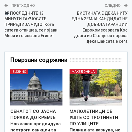
ПРЕТХОДНО
СЛЕДНО
ПОСЛЕДНИТЕ 13
ВИСТИНАТА Е ДЕКА НИТУ
МИНУТИ ГАУЧОСИТЕ
ЕДНА ЗЕМЈА КАНДИДАТ НЕ
ПРИРЕДИЈА ЧУДО! Кога
ДОБИЛА ГАРАНЦИИ
сите ги отпишаа, се појави
Еврокомесарката Кос
Меси и го исфрли Египет
доаѓа во Скопје со порака
дека шансата е сега
Поврзани содржини
БИЗНИС
МАКЕДОНИЈА
СЕНАТОТ СО ЈАСНА
МАЛОЛЕТНИЦИ СÈ
ПОРАКА ДО КРЕМЉ
УШТЕ СО ТРОТИНЕТИ
Нов закон предвидува
ПО УЛИЦИТЕ
построги санкции за
Полицијата казнува, но