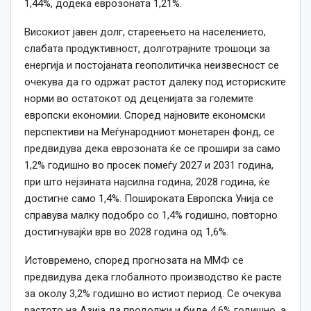
1,44%, додека еврозоната 1,21%.
Високиот јавен долг, стареењето на населението,
слабата продуктивност, долготрајните трошоци за
енергија и постојаната геополитичка неизвесност се
очекува да го одржат растот далеку под историските
норми во остатокот од деценијата за големите
европски економии. Според најновите економски
перспективи на Меѓународниот монетарен фонд, се
предвидува дека еврозоната ќе се прошири за само
1,2% годишно во просек помеѓу 2027 и 2031 година,
при што нејзината најсилна година, 2028 година, ќе
достигне само 1,4%. Пошироката Европска Унија се
справува малку подобро со 1,4% годишно, повторно
достигнувајќи врв во 2028 година од 1,6%.
Истовремено, според прогнозата на ММФ се
предвидува дека глобалното производство ќе расте
за околу 3,2% годишно во истиот период. Се очекува
растото на Азија да продолжи и биде 4,6% годишно, а