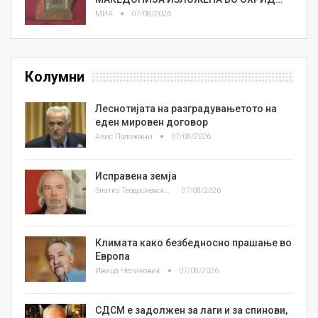
МИА
07/08/2026
Колумни
Леснотијата на разградувањетото на
еден мировен договор
Азис Положани
07/08/2026
Исправена земја
Златко Теодосиевски
07/08/2026
Климата како безбедносно прашање во
Европа
Ивица Челиковиќ
07/08/2026
СДСМ е задолжен за лаги и за спинови,