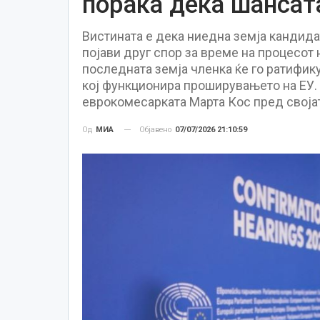
порака дека шансата
Вистината е дека ниедна земја кандида
појави друг спор за време на процесот
последната земја членка ќе го ратифик
кој функционира проширувањето на ЕУ. 
еврокомесарката Марта Кос пред својат
Објавено
07/07/2026 21:10:59
Од
МИА