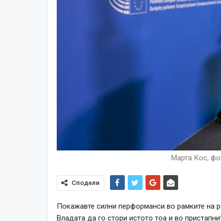
Марта Кос, фо
Сподели
Покажавте силни перформанси во рамките на р
Владата да го стори истото тоа и во пристапни