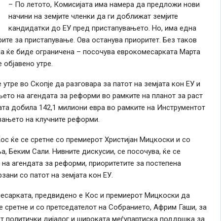
– По летото, Комисијата има намера да предложи нови
начини на земјите членки да ги доближат земјите
кандидатки до ЕУ пред пристапувањето. Но, има една
ите за пристапување. Ова останува приоритет. Без таков
ја ќе биде ограничена – посочува еврокомесарката Марта
 објавено утре.
тре во Скопје да разговара за патот на земјата кон ЕУ и
ето на агендата за реформи во рамките на планот за раст
јата добила 142,1 милиони евра во рамките на Инструментот
вањето на клучните реформи.
Кос ќе се сретне со премиерот Христијан Мицкоски и со
, Беким Сали. Нивните дискусии, се посочува, ќе се
на агендата за реформи, приоритетите за постепена
зани со патот на земјата кон ЕУ.
есарката, предвидено е Кос и премиерот Мицкоски да
е сретне и со претседателот на Собранието, Африм Гаши, за
т политички дијалог и широката меѓупартиска поддршка за