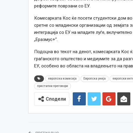
реформите поврзани со ЕУ.
Комесарката Кос ќе посети студентски дом во С
сретне со младински организации од земјата з
интеграција со ЕУ на младите луѓе, вклучително
„Еразмус+“.
Подоцна во текот на денот, комесарката Кос ќ
граѓанското општество и медиумите за да раз
ЕУ, особено во областа на владеењето на пра
европска комисија
Европска унија
европски инт
пристапни преговори
Сподели