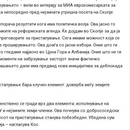
рувањето – вели во интервју за МИА еврокомесарката за
 непосредно пред нејзината утрешна посета на Скопје.
орача резултати кога има политичка волја. Ова јасно го
ките на реформската агенда. Ќе дојдам во Скопјe за да ја
 преговорите за пристапување. Сега имаме можност која се
е проширувањето. Ова доаѓа со јасни избори. Оние што ги
о гледаме најјасно во Црна Гора и Албанија. Оние што не ги
 моменти на забрзување застојот значи фактичко
рашањето дали има предвид нова иницијатива за деблокада
стапување бара клучен елемент: доверба меѓу земјите
енствено се гради врз два елемента: исполнување на
У и нејзините земји членки. Ова почнува со добрососедски
есот на пристапување станува побезбеден. Убедена сум
ја – нагласува Кос.