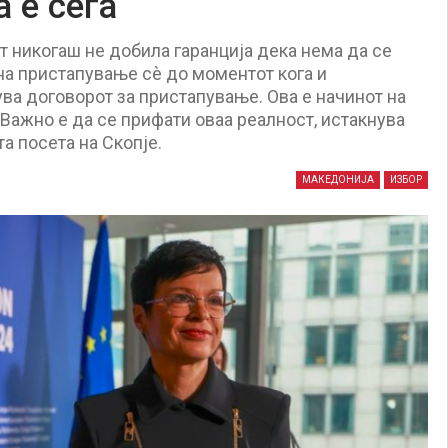
 е сега
т никогаш не добила гаранција дека нема да се
 на пристапување сè до моментот кога и
ува договорот за пристапување. Ова е начинот на
Важно е да се прифати оваа реалност, истакнува
а посета на Скопје.
МАКЕДОНИЈА
ИЗБОР