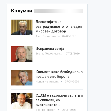
Колумни
Леснотијата на
разградувањетото на еден
мировен договор
Азис Положани
07/08/2026
Исправена земја
Златко Теодосиевски
07/08/2026
Климата како безбедносно
прашање во Европа
Ивица Челиковиќ
07/08/2026
СДСМ е задолжен за лаги и
за спинови, но
вистинското…
Бранко Героски
06/08/2026