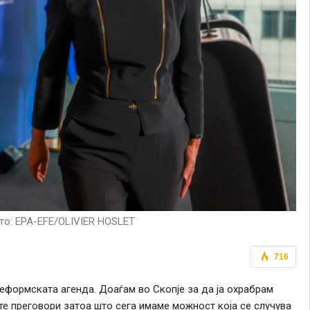
то: EPA-EFE/OLIVIER HOSLET
716
еформската агенда. Доаѓам во Скопјe за да ја охрабрам
те преговори затоа што сега имаме можност која се случува