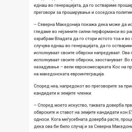
еднаш во генерацијата, да го оствариме проши
преговори за проширување и соседска политика
– Северна Македонија покажа дека може да исп
гледаме во нејзините силни перформанси во рам
охрабрам Владата да го стори истото тоа и во
случува еднаш во генерацијата, да го остварим
исполнуваат своите обврски напредуваат. Ова г
исполнуваат своите обврски, заостануваат. Во
назадување – вели еврокомесарката Кос на п
на македонската евроинтеграција.
Според неа, напредокот во преговорите за при
кандидати и земјите членки.
– Според моето искуство, таквата доверба прв
обврските и ставот на земјите кандидати кон Е
односи. Кога меѓусебната доверба расте, проц
дека ова би било случај и за Северна Македони