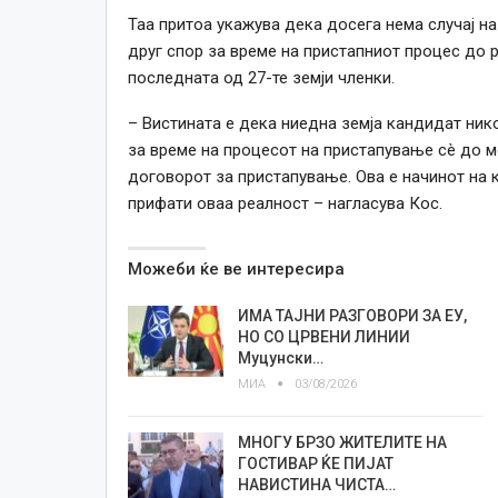
Таа притоа укажува дека досега нема случај н
друг спор за време на пристапниот процес до 
последната од 27-те земји членки.
– Вистината е дека ниедна земја кандидат нико
за време на процесот на пристапување сè до м
договорот за пристапување. Ова е начинот на 
прифати оваа реалност – нагласува Кос.
Можеби ќе ве интересира
ИМА ТАЈНИ РАЗГОВОРИ ЗА ЕУ,
НО СО ЦРВЕНИ ЛИНИИ
Муцунски…
МИА
03/08/2026
МНОГУ БРЗО ЖИТЕЛИТЕ НА
ГОСТИВАР ЌЕ ПИЈАТ
НАВИСТИНА ЧИСТА…