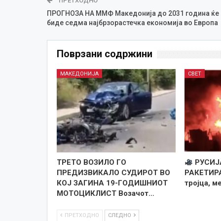
ПРЕТХОДНО
ПРОГНОЗА НА ММФ Македонија до 2031 година ќе
биде седма најбрзорастечка економија во Европа
Поврзани содржини
МАКЕДОНИЈА
СВЕТ
ТРЕТО ВОЗИЛО ГО
РУСИЈ
ПРЕДИЗВИКАЛО СУДИРОТ ВО
РАКЕТИРА
КОЈ ЗАГИНА 19-ГОДИШНИОТ
тројца, м
МОТОЦИКЛИСТ Возачот…
ПРЕТХОДНО
СЛЕДНО