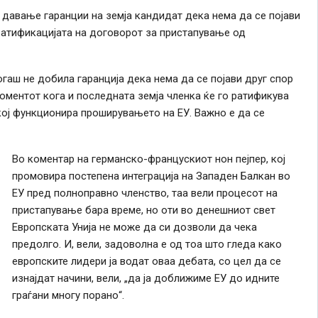
а давање гаранции на земја кандидат дека нема да се појави
ратификацијата на договорот за пристапување од
гаш не добила гаранција дека нема да се појави друг спор
оментот кога и последната земја членка ќе го ратификува
кој функционира проширувањето на ЕУ. Важно е да се
Во коментар на германско-францускиот нон пејпер, кој
промовира постепена интеграција на Западен Балкан во
ЕУ пред полноправно членство, таа вели процесот на
пристапување бара време, но оти во денешниот свет
Европската Унија не може да си дозволи да чека
предолго. И, вели, задоволна е од тоа што гледа како
европските лидери ја водат оваа дебата, со цел да се
изнајдат начини, вели, „да ја доближиме ЕУ до идните
граѓани многу порано“.