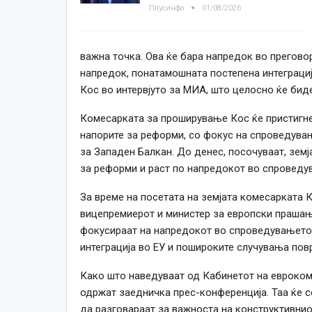
Плусинфо
01/08/2026
важна точка. Ова ќе бара напредок во преговор
напредок, понатамошната постепена интеграци
Кос во интервјуто за МИА, што целосно ќе биде
Комесарката за проширување Кос ќе пристигне у
напорите за реформи, со фокус на спроведувањ
за Западен Балкан. До денес, посочуваат, зем
за реформи и раст по напредокот во спроведу
За време на посетата на земјата комесарката 
вицепремиерот и министер за европски прашања
фокусираат на напредокот во спроведувањето 
интеграција во ЕУ и пошироките случувања повр
Како што наведуваат од Кабинетот на евроком
одржат заедничка прес-конференција. Таа ќе с
да разговараат за важноста на конструктивнио