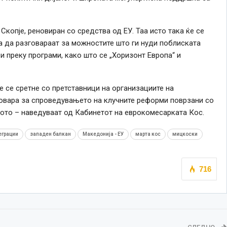
копје, реновиран со средства од ЕУ. Таа исто така ќе се
а да разговараат за можностите што ги нуди поблиската
 и преку програми, како што се „Хоризонт Европа“ и
е се сретне со претставници на организациите на
говара за спроведувањето на клучните реформи поврзани со
вото – наведуваат од Кабинетот на еврокомесарката Кос.
еграции
западен балкан
Македонија - ЕУ
марта кос
мицкоски
716