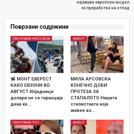
најавува европски модел
за преработка на отпад
Поврзани содржини
ПАНОРАМА НАСЛОВНА
ЖИВОТ
МОНТ ЕВЕРЕСТ
МИЛА АРСОВСКА
КАКО ЕВЗОНИ ВО
КОНЕЧНО ДОБИ
АВГУСТ Илјадници
ПРОТЕЗА ЗА
долари не се гаранција
СТАПАЛОТО Нашата
дека ќе…
стилистката која
живее во…
ПАНОРАМА ТОП
ЖИВОТ