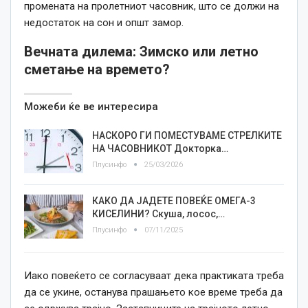
промената на пролетниот часовник, што се должи на
недостаток на сон и општ замор.
Вечната дилема: Зимско или летно
сметање на времето?
Можеби ќе ве интересира
НАСКОРО ГИ ПОМЕСТУВАМЕ СТРЕЛКИТЕ
НА ЧАСОВНИКОТ Докторка…
Плусинфо
25/03/2026
КАКО ДА ЈАДЕТЕ ПОВЕЌЕ ОМЕГА-3
КИСЕЛИНИ? Скуша, лосос,…
Плусинфо
07/11/2025
Иако повеќето се согласуваат дека практиката треба
да се укине, останува прашањето кое време треба да