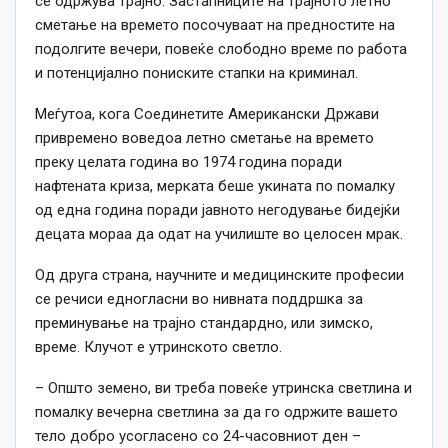
се одржува трајно. Застапниците на трајното летно
сметање на времето посочуваат на предностите на
подолгите вечери, повеќе слободно време по работа
и потенцијално пониските стапки на криминал.
Меѓутоа, кога Соединетите Американски Држави
привремено воведоа летно сметање на времето
преку целата година во 1974 година поради
нафтената криза, мерката беше укината по помалку
од една година поради јавното негодување бидејќи
децата мораа да одат на училиште во целосен мрак.
Од друга страна, научните и медицинските професии
се речиси едногласни во нивната поддршка за
преминување на трајно стандардно, или зимско,
време. Клучот е утринското светло.
– Општо земено, ви треба повеќе утринска светлина и
помалку вечерна светлина за да го одржите вашето
тело добро усогласено со 24-часовниот ден –