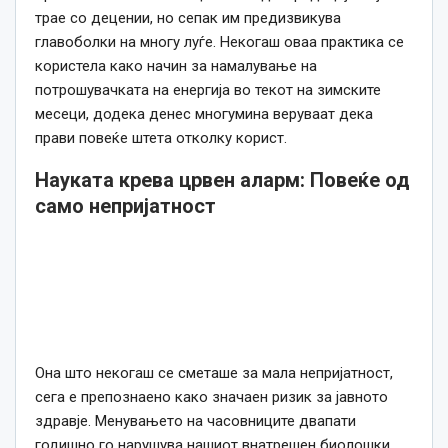
трае со децении, но сепак им предизвикува
главоболки на многу луѓе. Некогаш оваа практика се
користела како начин за намалување на
потрошувачката на енергија во текот на зимските
месеци, додека денес многумина веруваат дека
прави повеќе штета отколку корист.
Науката крева црвен аларм: Повеќе од
само непријатност
Она што некогаш се сметаше за мала непријатност,
сега е препознаено како значаен ризик за јавното
здравје. Менувањето на часовниците двапати
годишно го нарушува нашиот внатрешен биолошки