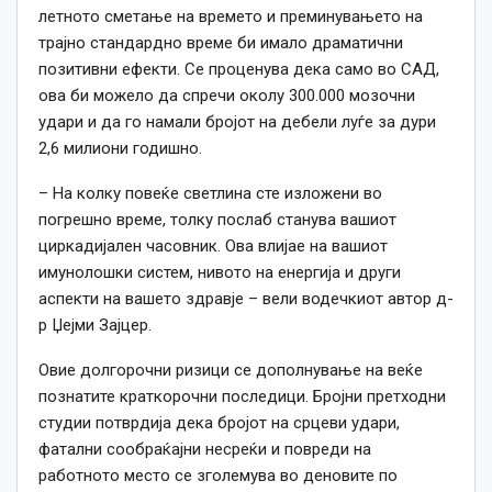
летното сметање на времето и преминувањето на
трајно стандардно време би имало драматични
позитивни ефекти. Се проценува дека само во САД,
ова би можело да спречи околу 300.000 мозочни
удари и да го намали бројот на дебели луѓе за дури
2,6 милиони годишно.
– На колку повеќе светлина сте изложени во
погрешно време, толку послаб станува вашиот
циркадијален часовник. Ова влијае на вашиот
имунолошки систем, нивото на енергија и други
аспекти на вашето здравје – вели водечкиот автор д-
р Џејми Зајцер.
Овие долгорочни ризици се дополнување на веќе
познатите краткорочни последици. Бројни претходни
студии потврдија дека бројот на срцеви удари,
фатални сообраќајни несреќи и повреди на
работното место се зголемува во деновите по