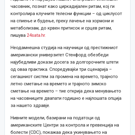
часовник, познат како циркадијален ритам, кој ги
контролира клучните телесни функции – од циклусот
на спиење и будење, преку лачење на хормони и
метаболизам, до крвен притисок и срцев ритам,
пишува
24sata.hr.
Неодамнешна студија на научници од престижниот
американски универзитет Стенфорд обезбеди
најубедливи докази досега за долгорочните штети
од оваа практика. Споредувајќи три сценарија –
сегашниот систем за промена на времето, трајното
летно сметање на времето и трајното зимско
сметање на времето – тие открија дека менувањето
на часовниците двапати годишно е најлошата опција
за нашето здравје.
Нивните модели, базирани на податоци од
американските Центри за контрола и превенција на
болести (CDC), покажаа дека укинувањето на