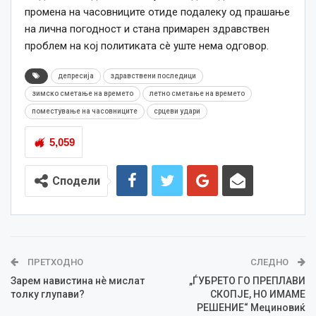
промена на часовниците отиде подалеку од прашање
на лична погодност и стана примарен здравствен
проблем на кој политиката сè уште нема одговор.
депресија
здравствени последици
зимско сметање на времето
летно сметање на времето
поместување на часовниците
срцеви удари
5,059
Сподели
ПРЕТХОДНО
СЛЕДНО
Зарем навистина нѐ мислат
„ЃУБРЕТО ГО ПРЕПЛАВИ
толку глупави?
СКОПЈЕ, НО ИМАМЕ
РЕШЕНИЕ“ Мециновиќ