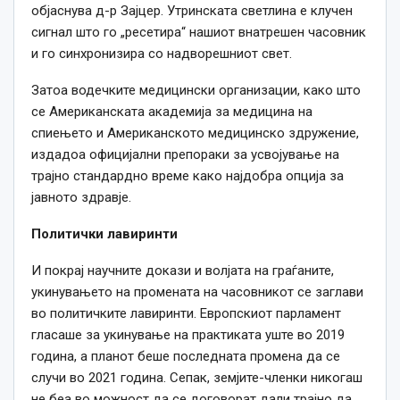
објаснува д-р Зајцер. Утринската светлина е клучен
сигнал што го „ресетира“ нашиот внатрешен часовник
и го синхронизира со надворешниот свет.
Затоа водечките медицински организации, како што
се Американската академија за медицина на
спиењето и Американското медицинско здружение,
издадоа официјални препораки за усвојување на
трајно стандардно време како најдобра опција за
јавното здравје.
Политички лавиринти
И покрај научните докази и волјата на граѓаните,
укинувањето на промената на часовникот се заглави
во политичките лавиринти. Европскиот парламент
гласаше за укинување на практиката уште во 2019
година, а планот беше последната промена да се
случи во 2021 година. Сепак, земјите-членки никогаш
не беа во можност да се договорат дали трајно да