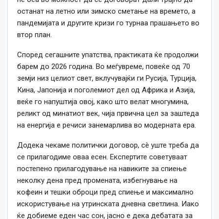
останат на летно или зимско сметање на времето, а
пандемијата и другите кризи го турнаа прашањето во
втор план.
Според сегашните упатства, практиката ќе продолжи
барем до 2026 година. Во меѓувреме, повеќе од 70
земји низ целиот свет, вклучувајќи ги Русија, Турција,
Кина, Јапонија и поголемиот дел од Африка и Азија,
веќе го напуштија овој, како што велат многумина,
реликт од минатиот век, чија првична цел за заштеда
на енергија е речиси занемарлива во модерната ера.
Додека чекаме политички договор, сè уште треба да
се прилагодиме оваа есен. Експертите советуваат
постепено прилагодување на навиките за спиење
неколку дена пред промената, избегнување на
кофеин и тешки оброци пред спиење и максимално
искористување на утринската дневна светлина. Иако
ќе добиеме еден час сон, јасно е дека дебатата за