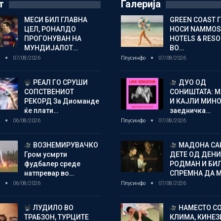
т
Галерија
МЕСИ БИЛ ГЛАВНА
GREEN COAST 
ЦЕЛ, РОНАЛДО
НОСИ NAMMOS
ПРОГОНУВАН НА
HOTELS & RES
МУНДИЈАЛОТ…
ВО…
о
07/08/2026
Плусинфо
07/08/2026
РЕАЛ ГО СРУШИ
ДУО ОД
СОПСТВЕНИОТ
СОНИШТАТА: 
РЕКОРД За Диоманде
И КАЈЛИ МИНО
ќе плати…
заедничка…
о
06/08/2026
Плусинфо
07/08/2026
ВОЗНЕМИРУВАЧКО
МАДОНА СА
Гром усмрти
ДЕТЕ ОД ДЕНИ
фудбалер среде
РОДМАН И БИ
натпревар во…
СПРЕМНА ДА 
о
06/08/2026
Плусинфо
07/08/2026
ЛУДИЛО ВО
НАМЕСТО С
ТРАБЗОН, ТУРЦИТЕ
КЛИМА, КИНЕЗ