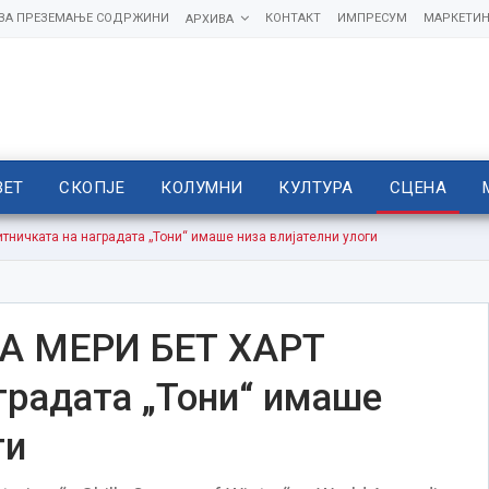
 ЗА ПРЕЗЕМАЊЕ СОДРЖИНИ
КОНТАКТ
ИМПРЕСУМ
МАРКЕТИН
АРХИВА
ВЕТ
СКОПЈЕ
КОЛУМНИ
КУЛТУРА
СЦЕНА
ичката на наградата „Тони“ имаше низа влијателни улоги
А МЕРИ БЕТ ХАРТ
градата „Тони“ имаше
ги