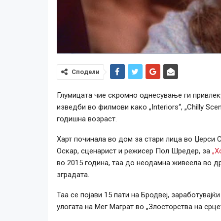
Сподели
Глумицата чие скромно однесување ги привлек
изведби во филмови како „Interiors“, „Chilly Sce
годишна возраст.
Харт починала во дом за стари лица во Џерси С
Оскар, сценарист и режисер Пол Шредер, за
„Х
во 2015 година, таа до неодамна живеела во др
зградата.
Таа се појави 15 пати на Бродвеј, заработувајќ
улогата на Мег Маграт во „Злосторства на срце