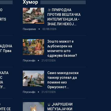
Хумор
ГО
ПРИРОДНА
ПРОТИВ ВЕШТАЧКА
ORTS
ИНТЕЛИГЕНЦИЈА •
ЗНАЕ ЛИ НЕКОЈ…
Панорама
02/08/2026
Зошто мажот е
МАДОНА
љубоморен на
Г Прва
момчето што
одржува базени?
Плусинфо
21/07/2026
КАЛА
Само македонски
С
танкер успеал да
ЛА
помине низ
МУ…
Ормускиот…
Плусинфо
21/07/2026
О
„НАРУШЕНИ
ИТЕ СЕ
МЕЃУЗАЈАЧКИ