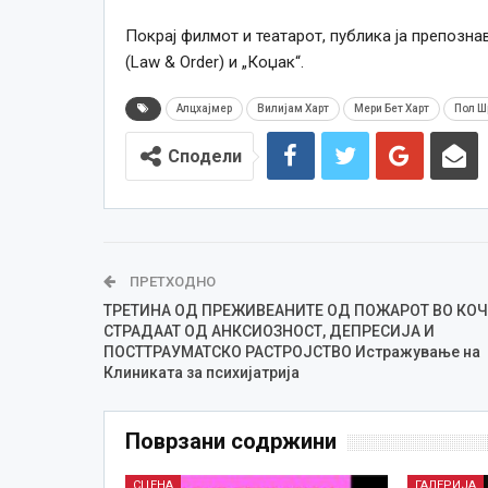
Покрај филмот и театарот, публика ја препозна
(Law & Order) и „Коџак“.
Алцхајмер
Вилијам Харт
Мери Бет Харт
Пол Ш
Сподели
ПРЕТХОДНО
ТРЕТИНА ОД ПРЕЖИВЕАНИТЕ ОД ПОЖАРОТ ВО КО
СТРАДААТ ОД АНКСИОЗНОСТ, ДЕПРЕСИЈА И
ПОСТТРАУМАТСКО РАСТРОЈСТВО Истражување на
Клиниката за психијатрија
Поврзани содржини
СЦЕНА
ГАЛЕРИЈА