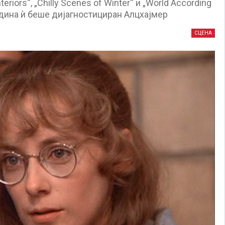
riors“, „Chilly Scenes of Winter“ и „World According
година ѝ беше дијагностициран Алцхајмер
СЦЕНА