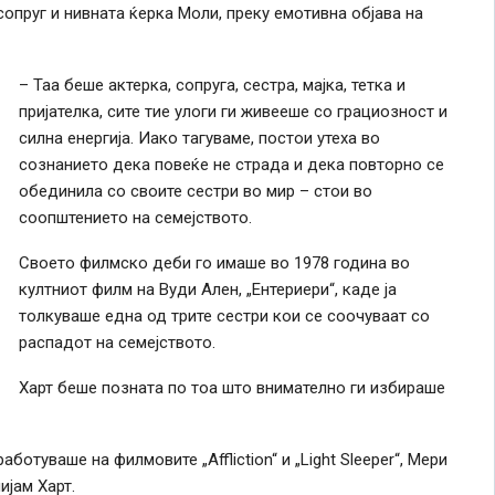
 сопруг и нивната ќерка Моли, преку емотивна објава на
– Таа беше актерка, сопруга, сестра, мајка, тетка и
пријателка, сите тие улоги ги живееше со грациозност и
силна енергија. Иако тагуваме, постои утеха во
сознанието дека повеќе не страда и дека повторно се
обединила со своите сестри во мир – стои во
соопштението на семејството.
Своето филмско деби го имаше во 1978 година во
култниот филм на Вуди Ален, „Ентериери“, каде ја
толкуваше една од трите сестри кои се соочуваат со
распадот на семејството.
Харт беше позната по тоа што внимателно ги избираше
отуваше на филмовите „Affliction“ и „Light Sleeper“, Мери
ијам Харт.