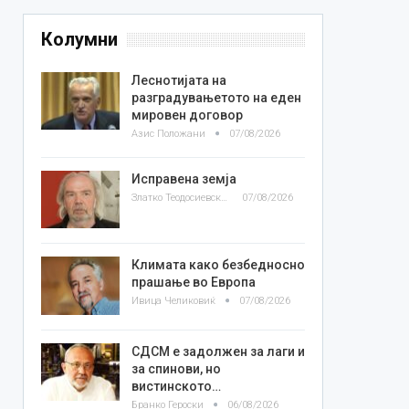
Колумни
Леснотијата на
разградувањетото на еден
мировен договор
Азис Положани
07/08/2026
Исправена земја
Златко Теодосиевски
07/08/2026
Климата како безбедносно
прашање во Европа
Ивица Челиковиќ
07/08/2026
СДСМ е задолжен за лаги и
за спинови, но
вистинското…
Бранко Героски
06/08/2026