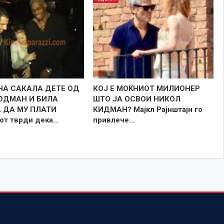
А САКАЛА ДЕТЕ ОД
КОЈ Е МОЌНИОТ МИЛИОНЕР
ОДМАН И БИЛА
ШТО ЈА ОСВОИ НИКОЛ
 ДА МУ ПЛАТИ
КИДМАН? Мајкл Рајнштајн го
от тврди дека…
привлече…