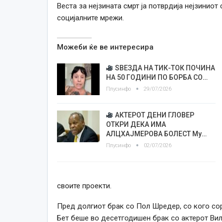
Веста за нејзината смрт ја потврдија нејзиниот
социјалните мрежи.
Можеби ќе ве интересира
ЅВЕЗДА НА ТИК-ТОК ПОЧИНА
НА 50 ГОДИНИ ПО БОРБА СО…
Плусинфо
29/07/2026
АКТЕРОТ ДЕНИ ГЛОВЕР
ОТКРИ ДЕКА ИМА
АЛЦХАЈМЕРОВА БОЛЕСТ Му…
Плусинфо
02/07/2026
своите проекти.
Пред долгиот брак со Пол Шредер, со кого сораб
Бет беше во десетгодишен брак со актерот Вил