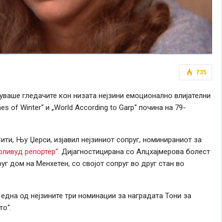
735
уваше гледачите кон низата нејзини емоционално влијателни
nes of Winter“ и „World According to Garp“ почина на 79-
ити, Њу Џерси, изјавил нејзиниот сопруг, номинираниот за
оливуд репортер“.
Дијагностицирана со Алцхајмерова болест
уг дом на Менхетен, со својот сопруг во друг стан во
и една од нејзините три номинации за наградата Тони за
то“.