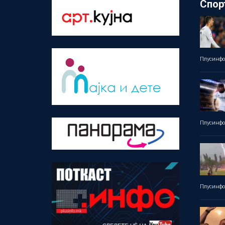
Спор
Плусинф
Плусинф
Плусинф