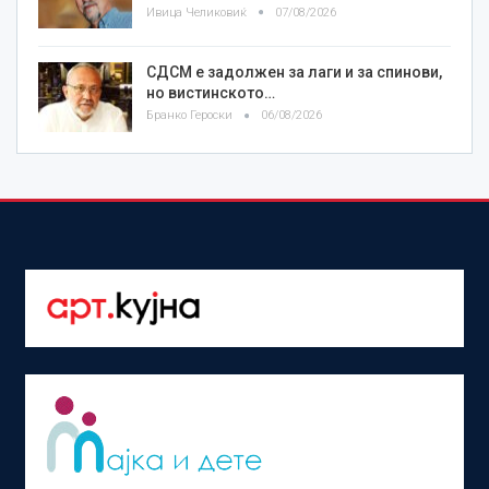
Ивица Челиковиќ
07/08/2026
СДСМ е задолжен за лаги и за спинови,
но вистинското…
Бранко Героски
06/08/2026