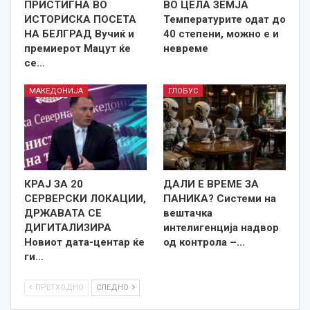
ПРИСТИГНА ВО
ВО ЦЕЛА ЗЕМЈА
ИСТОРИСКА ПОСЕТА
Температурите одат до
НА БЕЛГРАД Вучиќ и
40 степени, можно е и
премиерот Мацут ќе
невреме
се…
МАКЕДОНИЈА
ГЛОБУС
КРАЈ ЗА 20
ДАЛИ Е ВРЕМЕ ЗА
СЕРВЕРСКИ ЛОКАЦИИ,
ПАНИКА? Системи на
ДРЖАВАТА СЕ
вештачка
ДИГИТАЛИЗИРА
интелигенција надвор
Новиот дата-центар ќе
од контрола –…
ги…
ПРЕТХОДНО
СЛЕДНО