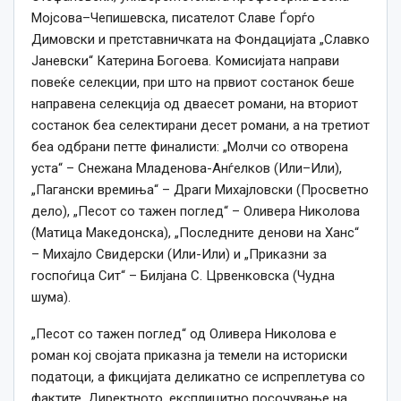
Мојсова–Чепишевска, писателот Славе Ѓорѓо
Димовски и претставничката на Фондацијата „Славко
Јаневски“ Катерина Богоева. Комисијата направи
повеќе селекции, при што на првиот состанок беше
направена селекција од дваесет романи, на вториот
состанок беа селектирани десет романи, а на третиот
беа одбрани петте финалисти: „Молчи со отворена
уста“ – Снежана Младенова-Анѓелков (Или–Или),
„Пагански времиња“ – Драги Михајловски (Просветно
дело), „Песот со тажен поглед“ – Оливера Николова
(Матица Македонска), „Последните денови на Ханс“
– Михајло Свидерски (Или-Или) и „Приказни за
госпоѓица Сит“ – Билјана С. Црвенковска (Чудна
шума).
„Песот со тажен поглед“ од Оливера Николова е
роман кој својата приказна ја темели на историски
податоци, а фикцијата деликатно се испреплетува со
фактите. Директното, експлицитно посочување на