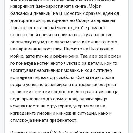
изворникот (мемоаристичката книга „Мојот
балкански дневник“ на Џ. Џонстон Абрахам, еден од
докторите кои престојувале во Скопје за време на
Првата светска војна) чиешто „ехо“ е романот,
воопшто не ѝ пречи на приказната, туку напротив,
овозможува увид во слоевитоста и комплексноста
на наративните постапки. Писмото на Николова е
моќно, автентично и рафинирано. Таа и во овој роман
го покажува истенченото чувство за детали, кои го
збогатуваат наративниот мозаик, и кои суптилно
исткајуваат мрежа од симболи. Смелата авторска
идеја е успешно реализирана во творечки резултат
со високи естетски вредности. Авторката умешно ја
води приказната до самиот крај, одржувајќи ја
компактноста на структурата, уверливоста на
изградените ликови и книжевни ситуации, како и
стилско-јазичната префинетост.
Оливера Николова (1936, Скопје) е писателка за деца