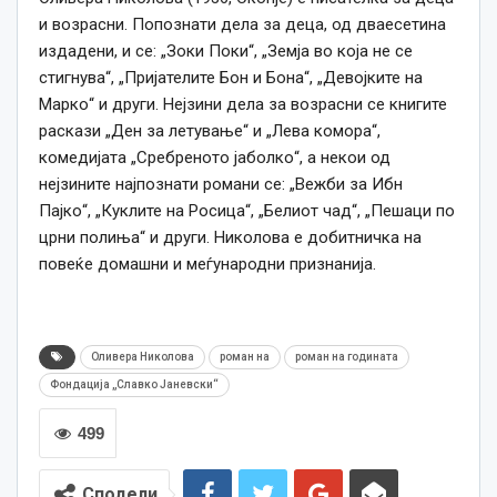
и возрасни. Попознати дела за деца, од дваесетина
издадени, и се: „Зоки Поки“, „Земја во која не се
стигнува“, „Пријателите Бон и Бона“, „Девојките на
Марко“ и други. Нејзини дела за возрасни се книгите
раскази „Ден за летување“ и „Лева комора“,
комедијата „Сребреното јаболко“, а некои од
нејзините најпознати романи се: „Вежби за Ибн
Пајко“, „Куклите на Росица“, „Белиот чад“, „Пешаци по
црни полиња“ и други. Николова е добитничка на
повеќе домашни и меѓународни признанија.
Оливера Николова
роман на
роман на годината
Фондација „Славко Јаневски“
499
Сподели