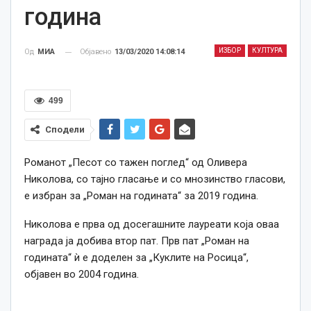
година
ИЗБОР
КУЛТУРА
Објавено
13/03/2020 14:08:14
Од
МИА
499
Сподели
Романот „Песот со тажен поглед“ од Оливера
Николова, со тајно гласање и со мнозинство гласови,
е избран за „Роман на годината“ за 2019 година.
Николова е прва од досегашните лауреати која оваа
награда ја добива втор пат. Прв пат „Роман на
годината“ ѝ е доделен за „Куклите на Росица“,
објавен во 2004 година.