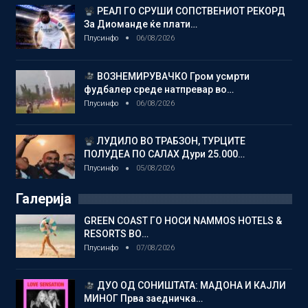
РЕАЛ ГО СРУШИ СОПСТВЕНИОТ РЕКОРД
За Диоманде ќе плати…
Плусинфо
06/08/2026
ВОЗНЕМИРУВАЧКО Гром усмрти
фудбалер среде натпревар во…
Плусинфо
06/08/2026
ЛУДИЛО ВО ТРАБЗОН, ТУРЦИТЕ
ПОЛУДЕА ПО САЛАХ Дури 25.000…
Плусинфо
05/08/2026
Галерија
GREEN COAST ГО НОСИ NAMMOS HOTELS &
RESORTS ВО…
Плусинфо
07/08/2026
ДУО ОД СОНИШТАТА: МАДОНА И КАЈЛИ
МИНОГ Прва заедничка…