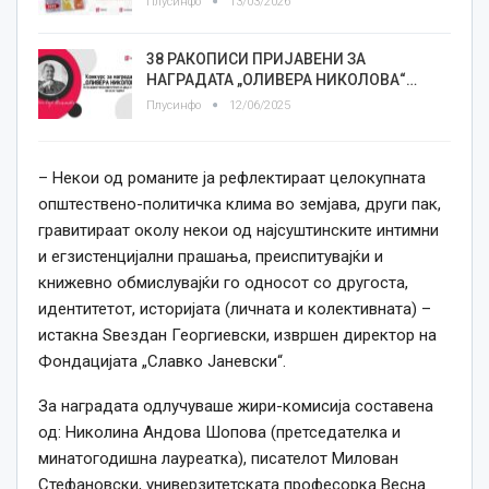
Плусинфо
13/03/2026
38 РАКОПИСИ ПРИЈАВЕНИ ЗА
НАГРАДАТА „ОЛИВЕРА НИКОЛОВА“…
Плусинфо
12/06/2025
– Некои од романите ја рефлектираат целокупната
општествено-политичка клима во земјава, други пак,
гравитираат околу некои од најсуштинските интимни
и егзистенцијални прашања, преиспитувајќи и
книжевно обмислувајќи го односот со другоста,
идентитетот, историјата (личната и колективната) –
истакна Ѕвездан Георгиевски, извршен директор на
Фондацијата „Славко Јаневски“.
За наградата одлучуваше жири-комисија составена
од: Николина Андова Шопова (претседателка и
минатогодишна лауреатка), писателот Милован
Стефановски, универзитетската професорка Весна