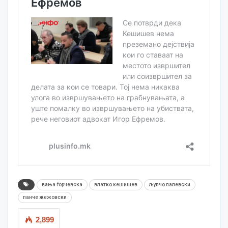
вања ѓорчевска
влатко кешишев
љупчо палевски
панче жежовски
2,899