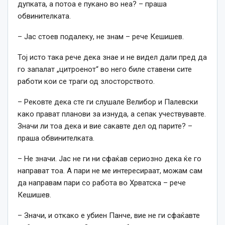
дупката, а потоа е пукано во неа? – праша
обвинителката.
– Јас стоев подалеку, не знам – рече Кешишев.
Тој исто така рече дека знае и не видел дали пред да
го запалат „цитроенот“ во него биле ставени сите
работи кои се траги од злосторството.
– Рековте дека сте ги слушале Велибор и Палевски
како прават планови за изнуда, а сепак учествувавте.
Значи ли тоа дека и вие сакавте дел од парите? –
праша обвинителката.
– Не значи. Јас не ги ни сфаќав сериозно дека ќе го
направат тоа. А пари не ме интересираат, можам сам
да направам пари со работа во Хрватска – рече
Кешишев.
– Значи, и откако е убиен Панче, вие не ги сфаќавте