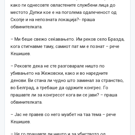
како ги однесовте овластените службени лица до
местото Дупки кое е на поголема одалеченост од
Скопје и на непозната локација?- праша
обвинителката.
– Ми беше свежо сеќавањето. Им реков село Бразда,
кога стигнавме таму, самиот пат ми е познат – рече
Кешишев.
– Рековте дека не сте разговарале ништо по
убивањето на Жежовски, како и во наредните
денови. Ви стана ли чудно што заминал за странство,
во Белград, а требаше да одржите конгрес. Го
прашавте ли за конгресот кога ви се јави? – праша
обвинителката.
– Јас не правев со него муабет на таа тема – рече
Кешишев.
– Не го прашавте ли ништо и за убиството од