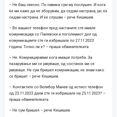
– Не баш свесно. По навика сум му послушен. И кога
ќе ми каже да не зборувам, да седам настрана, јас ќе
седам настрана. И ќе слушам – рече Кешишев.
– Во вашиот телефон пред настаните сте имале
комуникација со Палевски и поголемиот дел од
комуникациите сте ги избришале по 27.11.2023
година. Точно ли е? – праша обвинителката.
– Не. Комунициравме кога имаше потреба. За
пазарување ми се јавуваше, од состанок ми се
јавуваше. Не сум бришел комуникации, не знам како
се бришат – рече Кешишев.
– Контактите со Велибор Манев од истиот телефон
од 23.11.2023 дали сте ги избришале на 25.11.2023? –
праша обвинителката.
– Не сум бришел – рече Кешишев.