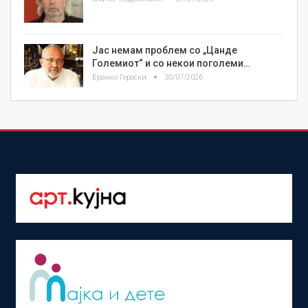
Јас немам проблем со „Цанде
Големиот“ и со некои поголеми…
Бранко Героски
30/07/2026