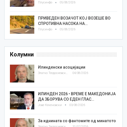
Плусинфо
05/08/2026
ПРИВЕДЕН ВОЗАЧОТ КОЈ ВОЗЕШЕ ВО
СПРОТИВНА НАСОКА НА…
Плусинфо
05/08/2026
Колумни
Илинденски асоцијации
Златко Теодосиевски
04/08/2026
ИЛИНДЕН 2026 • ВРЕМЕ Е МАКЕДОНИЈА
ДА ЗБОРУВА СО ЕДЕН ГЛАС…
Јове Кекеновски
03/08/2026
За иднината со фантомите од минатото
Златко Теодосиевски
31/07/2026