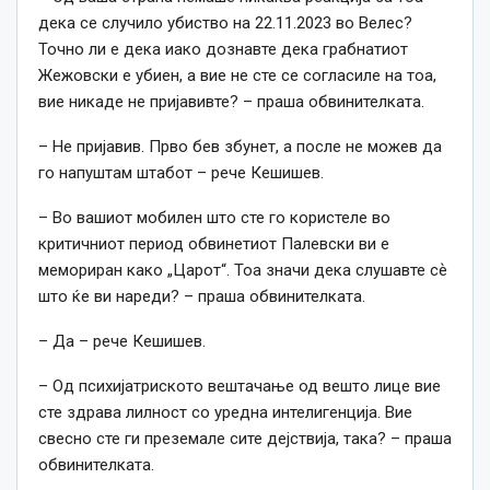
дека се случило убиство на 22.11.2023 во Велес?
Точно ли е дека иако дознавте дека грабнатиот
Жежовски е убиен, а вие не сте се согласиле на тоа,
вие никаде не пријавивте? – праша обвинителката.
– Не пријавив. Прво бев збунет, а после не можев да
го напуштам штабот – рече Кешишев.
– Во вашиот мобилен што сте го користеле во
критичниот период обвинетиот Палевски ви е
мемориран како „Царот“. Тоа значи дека слушавте сѐ
што ќе ви нареди? – праша обвинителката.
– Да – рече Кешишев.
– Од психијатриското вештачање од вешто лице вие
сте здрава лилност со уредна интелигенција. Вие
свесно сте ги преземале сите дејствија, така? – праша
обвинителката.