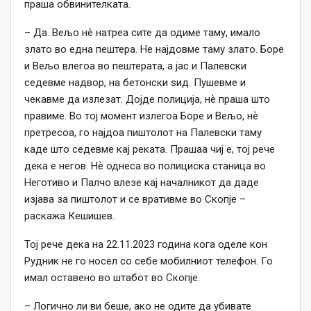
праша обвинителката.
– Да. Вељо нѐ натреа сите да одиме таму, имало
злато во една пештера. Не најдовме таму злато. Боре
и Вељо влегоа во пештерата, а јас и Палевски
седевме надвор, на бетонски ѕид. Пушевме и
чекавме да излезат. Дојде полиција, нѐ праша што
правиме. Во тој момент излегоа Боре и Вељо, нѐ
претресоа, го најдоа пиштолот на Палевски таму
каде што седевме кај реката. Прашаа чиј е, тој рече
дека е негов. Нѐ однеса во полициска станица во
Неготиво и Палчо влезе кај началникот да даде
изјава за пиштолот и се вративме во Скопје –
раскажа Кешишев.
Тој рече дека на 22.11.2023 година кога оделе кон
Рудник не го носел со себе мобилниот телефон. Го
имал оставено во штабот во Скопје.
– Логично ли ви беше, ако не одите да убивате