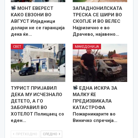
МОНТ ЕВЕРЕСТ
ЗАПАДНОНИЛСКАТА
КАКО ЕВЗОНИ ВО
ТРЕСКА СЕ ШИРИ ВО
АВГУСТ Илјадници
СКОПЈЕ И ВО ВЕЛЕС
долари не се гаранција
Најризично е во
дека ќе…
Драчево, најавено…
СВЕТ
МАКЕДОНИЈА
ТУРИСТ ПРИЈАВИЛ
ЕДНА ИСКРА ЗА
ДЕКА МУ ИСЧЕЗНАЛО
МАЛКУ ЌЕ
ДЕТЕТО, А ГО
ПРЕДИЗВИКАЛА
ЗАБОРАВИЛ ВО
КАТАСТРОФА
ХОТЕЛОТ Полицаец со
Пожарникарите во
еден…
Виничко спречија…
ПРЕТХОДНО
СЛЕДНО