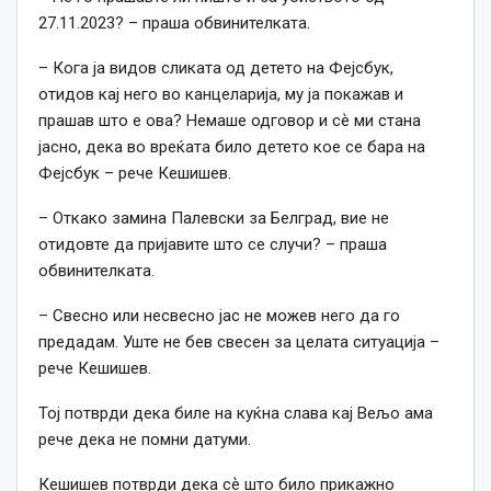
27.11.2023? – праша обвинителката.
– Кога ја видов сликата од детето на Фејсбук,
отидов кај него во канцеларија, му ја покажав и
прашав што е ова? Немаше одговор и сѐ ми стана
јасно, дека во вреќата било детето кое се бара на
Фејсбук – рече Кешишев.
– Откако замина Палевски за Белград, вие не
отидовте да пријавите што се случи? – праша
обвинителката.
– Свесно или несвесно јас не можев него да го
предадам. Уште не бев свесен за целата ситуација –
рече Кешишев.
Тој потврди дека биле на куќна слава кај Вељо ама
рече дека не помни датуми.
Кешишев потврди дека сѐ што било прикажно