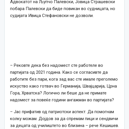
Адвокатот на Љупчо Палевски, Јовица Страшевски
побара Палевски да биде повикан во судницата, но
судијата Ивица Стефановски не дозволи.
– Рековте дека без надомест сте работеле во
партијата од 2021 година. Како се согласивте да
работите без пари, кога зад вас сте имале преголемо
искуство како готвач во Германија, Швајцарија, Црна
Гора, Хрватска? Логично ли беше да не примате
надомест за повеќе години ангажман во партијата?
– Јас прифатив од патриотски аспект. Да помогнам
колку можам. Дојдов за да спремам пици и сендвичи
за децата од училиштето во близина – рече Кешишев.