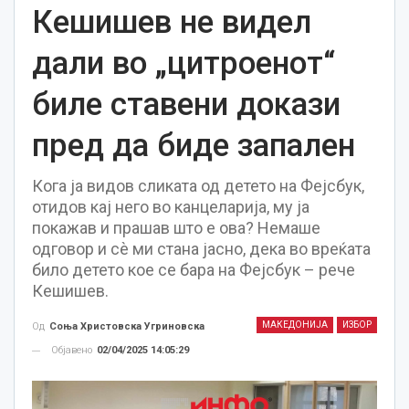
Кешишев не видел
дали во „цитроенот“
биле ставени докази
пред да биде запален
Кога ја видов сликата од детето на Фејсбук,
отидов кај него во канцеларија, му ја
покажав и прашав што е ова? Немаше
одговор и сѐ ми стана јасно, дека во вреќата
било детето кое се бара на Фејсбук – рече
Кешишев.
МАКЕДОНИЈА
ИЗБОР
Од
Соња Христовска Угриновска
Објавено
02/04/2025 14:05:29