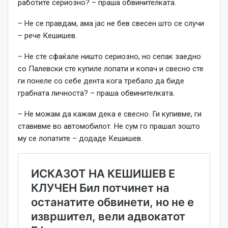
работите сериозно? – праша обвинителката.
– Не се правдам, ама јас не бев свесен што се случи
– рече Кешишев.
– Не сте сфаќале ништо сериозно, но сепак заедно
со Палевски сте купиле лопати и копач и свесно сте
ги понеле со себе дента кога требало да биде
грабната личноста? – праша обвинителката.
– Не можам да кажам дека е свесно. Ги купивме, ги
ставивме во автомобилот. Не сум го прашал зошто
му се лопатите – додаде Кешишев.