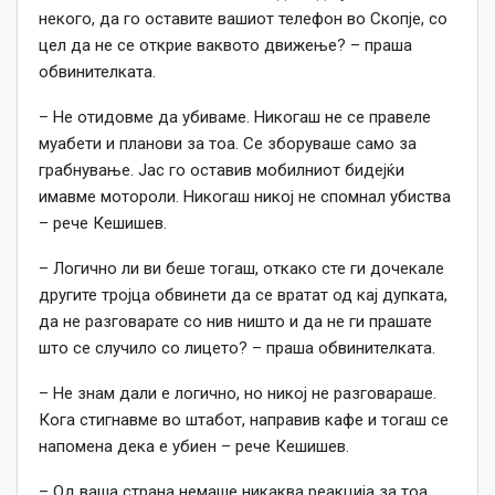
некого, да го оставите вашиот телефон во Скопје, со
цел да не се открие ваквото движење? – праша
обвинителката.
– Не отидовме да убиваме. Никогаш не се правеле
муабети и планови за тоа. Се зборуваше само за
грабнување. Јас го оставив мобилниот бидејќи
имавме мотороли. Никогаш никој не спомнал убиства
– рече Кешишев.
– Логично ли ви беше тогаш, откако сте ги дочекале
другите тројца обвинети да се вратат од кај дупката,
да не разговарате со нив ништо и да не ги прашате
што се случило со лицето? – праша обвинителката.
– Не знам дали е логично, но никој не разговараше.
Кога стигнавме во штабот, направив кафе и тогаш се
напомена дека е убиен – рече Кешишев.
– Од ваша страна немаше никаква реакција за тоа