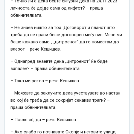
– Точно ли е дека бевте сигурни дека на 24.11.2023
личноста ќе дојде сама од лифтот? – праша
обвинителката.
– Не знаев ништо за тоа. Договорот и планот што
треба да се прави беше договорен меѓу нив. Мене ми
беше кажано само „ „цитроенот“ да го поместам до
влезот – рече Кешишев.
– Однапред знаевте дека „цитроенот“ ќе биде
запален? – праша обвинителката.
– Така ми рекоа – рече Кешишев.
– Можевте да заклучите дека учествувате во настан
во кој ќе треба да се сокријат секакви траги? –
праша обвинителката.
– После сѐ, да – рече Кешишев.
– Ако слабо го познавате Скопје и неговите улици,