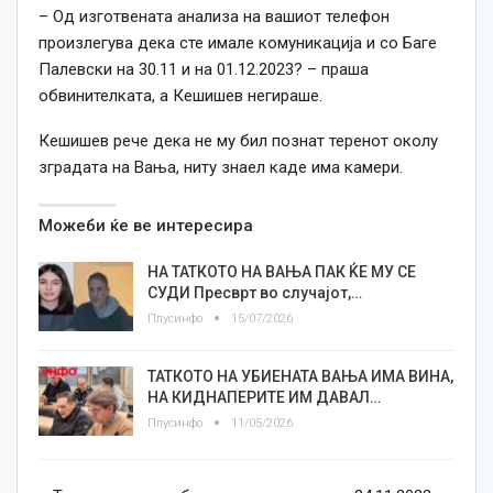
– Од изготвената анализа на вашиот телефон
произлегува дека сте имале комуникација и со Баге
Палевски на 30.11 и на 01.12.2023? – праша
обвинителката, а Кешишев негираше.
Кешишев рече дека не му бил познат теренот околу
зградата на Вања, ниту знаел каде има камери.
Можеби ќе ве интересира
НА ТАТКОТО НА ВАЊА ПАК ЌЕ МУ СЕ
СУДИ Пресврт во случајот,…
Плусинфо
15/07/2026
ТАТКОТО НА УБИЕНАТА ВАЊА ИМА ВИНА,
НА КИДНАПЕРИТЕ ИМ ДАВАЛ…
Плусинфо
11/05/2026