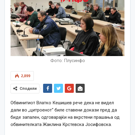
Фото: Плусинфо
2,899
Сподели
Обвинитиот Влатко Кешишев рече дека не видел
дали во „цитроенот“ биле ставени докази пред да
биде запален, одговарајќи на вкрстени прашања од
обвинителката Жаклина Крстевска Јосифовска.