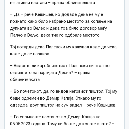
негативни настани – праша обвинителката.
– Да – рече Кешишев, но додаде дека не му е
познато како било избрано местото за копање на
дупката во Велес и дека тоа било договор меѓу
Палчо и Вељо, дека тие го одбрале местото.
Тој потврди дека Палевски му кажувал каде да чека,
каде да се паркира.
– Видовте ли кај обвинетиот Палевски пиштол во
седиштето на партијата Десна? – праша
обвинителката.
– Во почетокот, да, го видов неговиот пиштол. Тој му
беше одземен во Демир Капија. Откако му го
одзедоа, друг пиштол не сум видел – рече Кешишев.
– Го спомнавте настанот во Демир Капија на
05.05.2023 година. Таму ли бевте да копате злато? –