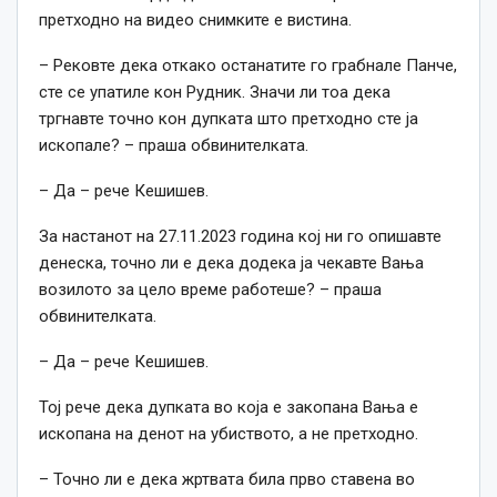
претходно на видео снимките е вистина.
– Рековте дека откако останатите го грабнале Панче,
сте се упатиле кон Рудник. Значи ли тоа дека
тргнавте точно кон дупката што претходно сте ја
ископале? – праша обвинителката.
– Да – рече Кешишев.
За настанот на 27.11.2023 година кој ни го опишавте
денеска, точно ли е дека додека ја чекавте Вања
возилото за цело време работеше? – праша
обвинителката.
– Да – рече Кешишев.
Тој рече дека дупката во која е закопана Вања е
ископана на денот на убиството, а не претходно.
– Точно ли е дека жртвата била прво ставена во