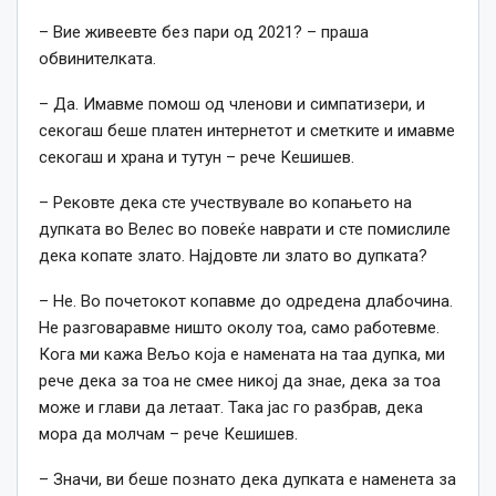
– Вие живеевте без пари од 2021? – праша
обвинителката.
– Да. Имавме помош од членови и симпатизери, и
секогаш беше платен интернетот и сметките и имавме
секогаш и храна и тутун – рече Кешишев.
– Рековте дека сте учествувале во копањето на
дупката во Велес во повеќе наврати и сте помислиле
дека копате злато. Најдовте ли злато во дупката?
– Не. Во почетокот копавме до одредена длабочина.
Не разговаравме ништо околу тоа, само работевме.
Кога ми кажа Вељо која е намената на таа дупка, ми
рече дека за тоа не смее никој да знае, дека за тоа
може и глави да летаат. Така јас го разбрав, дека
мора да молчам – рече Кешишев.
– Значи, ви беше познато дека дупката е наменета за